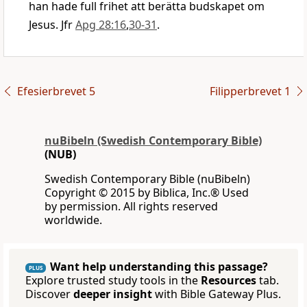
han hade full frihet att berätta budskapet om
Jesus. Jfr
Apg 28:16
,
30-31
.
Efesierbrevet 5
Filipperbrevet 1
nuBibeln (Swedish Contemporary Bible)
(NUB)
Swedish Contemporary Bible (nuBibeln)
Copyright © 2015 by Biblica, Inc.® Used
by permission. All rights reserved
worldwide.
Want help understanding this passage?
PLUS
Explore trusted study tools in the
Resources
tab.
Discover
deeper insight
with Bible Gateway Plus.