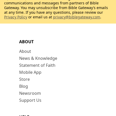
communications and messages from partners of Bible
Gateway. You may unsubscribe from Bible Gateway’s emails
at any time. If you have any questions, please review our
Privacy Policy
or email us at
privacy@biblegateway.com
.
ABOUT
About
News & Knowledge
Statement of Faith
Mobile App
Store
Blog
Newsroom
Support Us