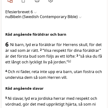
Efesierbrevet 6
nuBibeln (Swedish Contemporary Bible)
Råd angående föräldrar och barn
6
Ni barn, lyd era föräldrar för Herrens skull, för det
är vad som är rätt.
2
”Visa respekt för dina föräldrar”
är det första bud som följs av ett löfte:
3
”så ska du få
ett långt och lyckligt liv på jorden.”
[
a
]
4
Och ni fäder, reta inte upp era barn, utan fostra och
undervisa dem så som Herren vill.
Råd angående slavar
5
Ni slavar, lyd era jordiska herrar med respekt och
vördnad, gör det med uppriktigt hjärta, så som ni