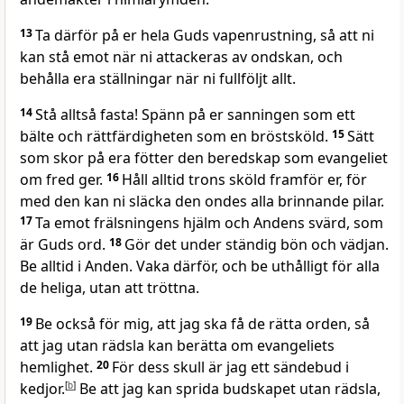
13
Ta därför på er hela Guds vapenrustning, så att ni
kan stå emot när ni attackeras av ondskan, och
behålla era ställningar när ni fullföljt allt.
14
Stå alltså fasta! Spänn på er sanningen som ett
bälte och rättfärdigheten som en bröstsköld.
15
Sätt
som skor på era fötter den beredskap som evangeliet
om fred ger.
16
Håll alltid trons sköld framför er, för
med den kan ni släcka den ondes alla brinnande pilar.
17
Ta emot frälsningens hjälm och Andens svärd, som
är Guds ord.
18
Gör det under ständig bön och vädjan.
Be alltid i Anden. Vaka därför, och be uthålligt för alla
de heliga, utan att tröttna.
19
Be också för mig, att jag ska få de rätta orden, så
att jag utan rädsla kan berätta om evangeliets
hemlighet.
20
För dess skull är jag ett sändebud i
kedjor.
[
b
]
Be att jag kan sprida budskapet utan rädsla,