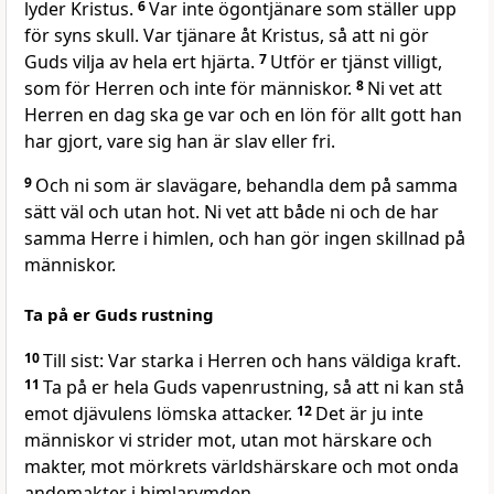
lyder Kristus.
6
Var inte ögontjänare som ställer upp
för syns skull. Var tjänare åt Kristus, så att ni gör
Guds vilja av hela ert hjärta.
7
Utför er tjänst villigt,
som för Herren och inte för människor.
8
Ni vet att
Herren en dag ska ge var och en lön för allt gott han
har gjort, vare sig han är slav eller fri.
9
Och ni som är slavägare, behandla dem på samma
sätt väl och utan hot. Ni vet att både ni och de har
samma Herre i himlen, och han gör ingen skillnad på
människor.
Ta på er Guds rustning
10
Till sist: Var starka i Herren och hans väldiga kraft.
11
Ta på er hela Guds vapenrustning, så att ni kan stå
emot djävulens lömska attacker.
12
Det är ju inte
människor vi strider mot, utan mot härskare och
makter, mot mörkrets världshärskare och mot onda
andemakter i himlarymden.