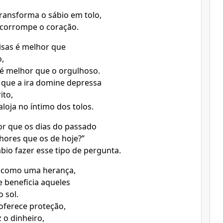
ransforma o sábio em tolo,
 corrompe o coração.
isas é melhor que
o,
 é melhor que o orgulhoso.
 que a ira domine depressa
ito,
 aloja no íntimo dos tolos.
or que os dias do passado
ores que os de hoje?”
ábio fazer esse tipo de pergunta.
, como uma herança,
e beneficia aqueles
 sol.
oferece proteção,
 o dinheiro,