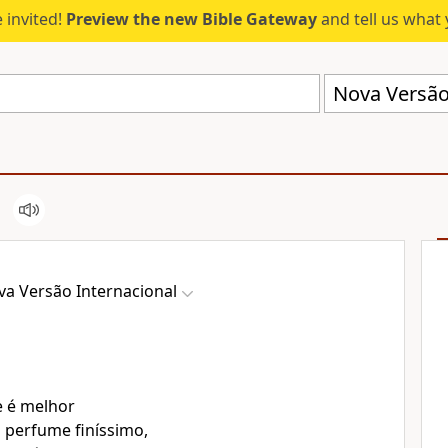
 invited!
Preview the new Bible Gateway
and tell us what 
Nova Versão 
va Versão Internacional
 é melhor
 perfume finíssimo,