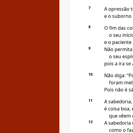
7
A opressão t
e o suborno
8
O fim das co
o seu iníci
e o paciente
9
Não permita
o seu espír
pois a ira se
10
Não diga: “P
foram melh
Pois não é s
11
A sabedoria
é coisa boa, 
que vêem o
12
A sabedoria 
como o faz