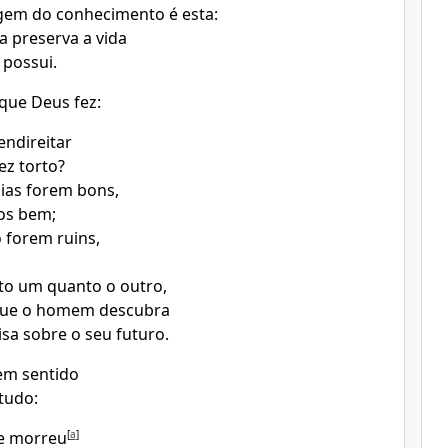
gem do conhecimento é esta:
a preserva a vida
possui.
que Deus fez:
ndireitar
ez torto?
ias forem bons,
os bem;
 forem ruins,
to um quanto o outro,
 que o homem descubra
sa sobre o seu futuro.
em sentido
 tudo:
e morreu
[
a
]