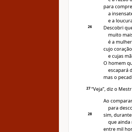
para compr
a insensat
e a loucur
26
Descobri qu
muito mai
é a mulher
cujo coraçã
e cujas mã
O homem qu
escapará d
mas o pecad
27
“Veja”, diz o Mestr
Ao comparar
para desco
28
sim, durante
que ainda
entre mil h