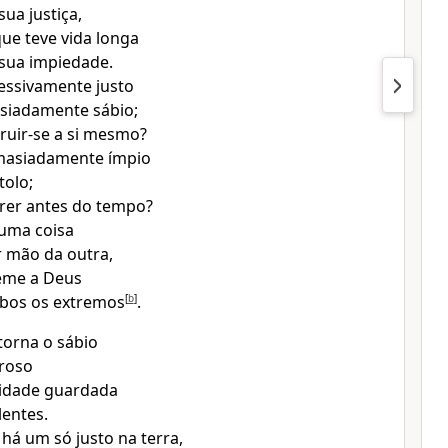
sua justiça,
ue teve vida longa
sua impiedade.
essivamente justo
iadamente sábio;
ruir-se a si mesmo?
masiadamente ímpio
tolo;
rer antes do tempo?
 uma coisa
r mão da outra,
eme a Deus
mbos os extremos
[
b
]
.
torna o sábio
roso
idade guardada
lentes.
 há um só justo na terra,