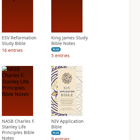
ESV Reformation
King James Study
Study Bible
Bible Notes
16
entries
PLUS
5
entries
NASB Charles F.
NIV Application
Stanley Life
Bible
Principles Bible
PLUS
Notes
9
entries