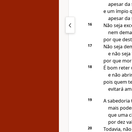
apesar da 
e um ímpio q
apesar da 
16
Não seja exc
nem demas
por que dest
17
Não seja de
e não seja 
por que mor
18
É bom reter
e não abri
pois quem t
evitará a
19
A sabedoria 
mais pode
que uma c
por dez va
20
Todavia, não