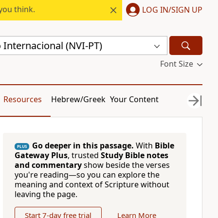
you think.
LOG IN/SIGN UP
Internacional (NVI-PT)
Font Size
Resources
Hebrew/Greek
Your Content
Go deeper in this passage.
With
Bible
PLUS
Gateway Plus
, trusted
Study Bible notes
and commentary
show beside the verses
you're reading—so you can explore the
meaning and context of Scripture without
leaving the page.
Start 7-day free trial
Learn More