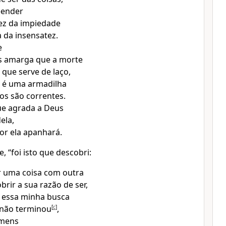
eender
ez da impiedade
a da insensatez.
e
s amarga que a morte
 que serve de laço,
o é uma armadilha
os são correntes.
e agrada a Deus
ela,
or ela apanhará.
e, “foi isto que descobri:
 uma coisa com outra
brir a sua razão de ser,
 essa minha busca
 não terminou
[
c
]
,
omens