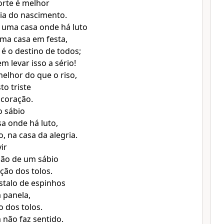
orte é melhor
ia do nascimento.
a uma casa onde há luto
ma casa em festa,
 é o destino de todos;
m levar isso a sério!
melhor do que o riso,
to triste
 coração.
o sábio
sa onde há luto,
, na casa da alegria.
ir
são de um sábio
ção dos tolos.
stalo de espinhos
 panela,
o dos tolos.
não faz sentido.