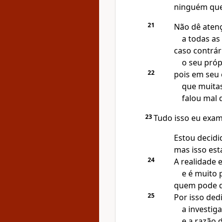
ninguém que
21
Não dê aten
a todas as
caso contrár
o seu próp
22
pois em seu 
que muita
falou mal 
23
Tudo isso eu exam
Estou decidid
mas isso est
24
A realidade 
e é muito 
quem pode d
25
Por isso ded
a investiga
e a razão d