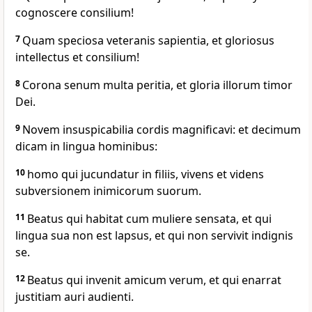
cognoscere consilium!
7
Quam speciosa veteranis sapientia, et gloriosus
intellectus et consilium!
8
Corona senum multa peritia, et gloria illorum timor
Dei.
9
Novem insuspicabilia cordis magnificavi: et decimum
dicam in lingua hominibus:
10
homo qui jucundatur in filiis, vivens et videns
subversionem inimicorum suorum.
11
Beatus qui habitat cum muliere sensata, et qui
lingua sua non est lapsus, et qui non servivit indignis
se.
12
Beatus qui invenit amicum verum, et qui enarrat
justitiam auri audienti.