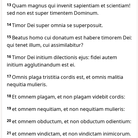
13
Quam magnus qui invenit sapientiam et scientiam!
sed non est super timentem Dominum.
14
Timor Dei super omnia se superposuit.
15
Beatus homo cui donatum est habere timorem Dei:
qui tenet illum, cui assimilabitur?
16
Timor Dei initium dilectionis ejus: fidei autem
initium agglutinandum est ei.
17
Omnis plaga tristitia cordis est, et omnis malitia
nequitia mulieris.
18
Et omnem plagam, et non plagam videbit cordis:
19
et omnem nequitiam, et non nequitiam mulieris:
20
et omnem obductum, et non obductum odientium:
21
et omnem vindictam, et non vindictam inimicorum.