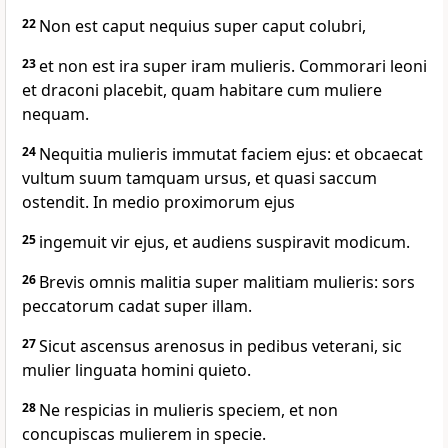
22
Non est caput nequius super caput colubri,
23
et non est ira super iram mulieris. Commorari leoni
et draconi placebit, quam habitare cum muliere
nequam.
24
Nequitia mulieris immutat faciem ejus: et obcaecat
vultum suum tamquam ursus, et quasi saccum
ostendit. In medio proximorum ejus
25
ingemuit vir ejus, et audiens suspiravit modicum.
26
Brevis omnis malitia super malitiam mulieris: sors
peccatorum cadat super illam.
27
Sicut ascensus arenosus in pedibus veterani, sic
mulier linguata homini quieto.
28
Ne respicias in mulieris speciem, et non
concupiscas mulierem in specie.