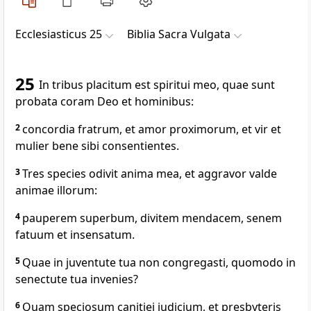
Ecclesiasticus 25
Biblia Sacra Vulgata
25
In tribus placitum est spiritui meo, quae sunt
probata coram Deo et hominibus:
2
concordia fratrum, et amor proximorum, et vir et
mulier bene sibi consentientes.
3
Tres species odivit anima mea, et aggravor valde
animae illorum:
4
pauperem superbum, divitem mendacem, senem
fatuum et insensatum.
5
Quae in juventute tua non congregasti, quomodo in
senectute tua invenies?
6
Quam speciosum canitiei judicium, et presbyteris