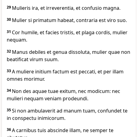
29
Mulieris ira, et irreverentia, et confusio magna.
30
Mulier si primatum habeat, contraria est viro suo.
31
Cor humile, et facies tristis, et plaga cordis, mulier
nequam.
32
Manus debiles et genua dissoluta, mulier quae non
beatificat virum suum.
33
A muliere initium factum est peccati, et per illam
omnes morimur.
34
Non des aquae tuae exitum, nec modicum: nec
mulieri nequam veniam prodeundi.
35
Si non ambulaverit ad manum tuam, confundet te
in conspectu inimicorum.
36
A carnibus tuis abscinde illam, ne semper te