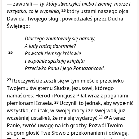
— zawołali —
Ty, który stworzyłeś niebo i ziemię, morze i
wszystko, co je wypełnia
,
25
który ustami naszego ojca
Dawida, Twojego sługi, powiedziałeś przez Ducha
Świętego:
Dlaczego zbuntowały się narody,
A ludy radzą daremnie?
26
Powstali ziemscy królowie
I wspólnie spiskują książęta
Przeciwko Panu i Jego Pomazańcowi.
27
Rzeczywiście zeszli się w tym mieście przeciwko
Twojemu świętemu Słudze, Jezusowi, którego
namaściłeś: Herod i Poncjusz Piłat wraz z poganami i
plemionami Izraela.
28
Uczynili to jednak, aby wypełnić
wszystko, co i tak, w swojej mocy i ze swej woli, już
wcześniej ustaliłeś, że ma się wydarzyć.
[
b
]
29
A teraz,
Panie, zwróć uwagę na ich groźby. Pozwól Twoim
sługom głosić Twe Słowo z przekonaniem i odwagą,