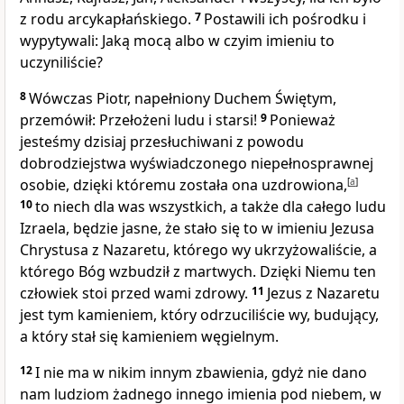
z rodu arcykapłańskiego.
7
Postawili ich pośrodku i
wypytywali: Jaką mocą albo w czyim imieniu to
uczyniliście?
8
Wówczas Piotr, napełniony Duchem Świętym,
przemówił: Przełożeni ludu i starsi!
9
Ponieważ
jesteśmy dzisiaj przesłuchiwani z powodu
dobrodziejstwa wyświadczonego niepełnosprawnej
osobie, dzięki któremu została ona uzdrowiona,
[
a
]
10
to niech dla was wszystkich, a także dla całego ludu
Izraela, będzie jasne, że stało się to w imieniu Jezusa
Chrystusa z Nazaretu, którego wy ukrzyżowaliście, a
którego Bóg wzbudził z martwych. Dzięki Niemu ten
człowiek stoi przed wami zdrowy.
11
Jezus z Nazaretu
jest tym kamieniem, który odrzuciliście wy, budujący,
a który stał się kamieniem węgielnym.
12
I nie ma w nikim innym zbawienia, gdyż nie dano
nam ludziom żadnego innego imienia pod niebem, w