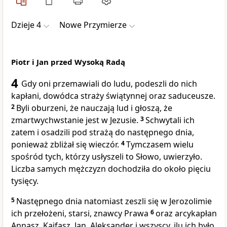
Dzieje 4
Nowe Przymierze
Piotr i Jan przed Wysoką Radą
4
Gdy oni przemawiali do ludu, podeszli do nich
kapłani, dowódca straży świątynnej oraz saduceusze.
2
Byli oburzeni, że nauczają lud i głoszą, że
zmartwychwstanie jest w Jezusie.
3
Schwytali ich
zatem i osadzili pod strażą do następnego dnia,
ponieważ zbliżał się wieczór.
4
Tymczasem wielu
spośród tych, którzy usłyszeli to Słowo, uwierzyło.
Liczba samych mężczyzn dochodziła do około pięciu
tysięcy.
5
Następnego dnia natomiast zeszli się w Jerozolimie
ich przełożeni, starsi, znawcy Prawa
6
oraz arcykapłan
Annasz, Kajfasz, Jan, Aleksander i wszyscy, ilu ich było