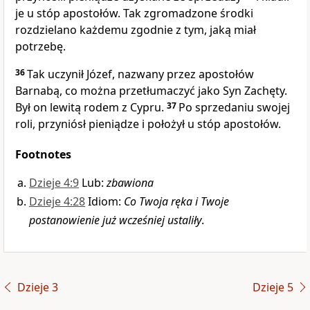
je u stóp apostołów. Tak zgromadzone środki
rozdzielano każdemu zgodnie z tym, jaką miał
potrzebę.
36
Tak uczynił Józef, nazwany przez apostołów
Barnabą, co można przetłumaczyć jako Syn Zachęty.
Był on lewitą rodem z Cypru.
37
Po sprzedaniu swojej
roli, przyniósł pieniądze i położył u stóp apostołów.
Footnotes
Dzieje 4:9
Lub:
zbawiona
Dzieje 4:28
Idiom:
Co Twoja ręka i Twoje
postanowienie już wcześniej ustaliły
.
Dzieje 3
Dzieje 5