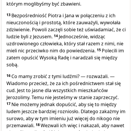
którym moglibyśmy być zbawieni.
13
Bezpośredniość Piotra i Jana w połączeniu z ich
nieuczonością i prostotą, które zauważyli, wywołała
zdziwienie. Powoli zaczęli sobie też uświadamiać, że ci
ludzie byli z Jezusem.
14
Jednocześnie, widząc
uzdrowionego człowieka, który stał razem z nimi, nie
mieli nic przeciwko nim do powiedzenia.
15
Polecili im
zatem opuścić Wysoką Radę i naradzali się między
sobą.
16
Co mamy zrobić z tymi ludźmi? — rozważali. —
Wiadomo przecież, że za ich pośrednictwem stał się
cud. Jest to jasne dla wszystkich mieszkańców
Jerozolimy. Temu nie jesteśmy w stanie zaprzeczyć.
17
Nie możemy jednak dopuścić, aby się to między
ludem jeszcze bardziej rozniosło. Dlatego zakażmy im
surowo, aby w tym imieniu już więcej do nikogo nie
przemawiali.
18
Wezwali ich więc i nakazali, aby nawet