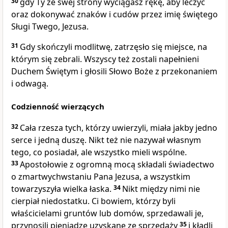
30
gdy Ty ze swej strony wyciągasz rękę, aby leczyć
oraz dokonywać znaków i cudów przez imię świętego
Sługi Twego, Jezusa.
31
Gdy skończyli modlitwę, zatrzęsło się miejsce, na
którym się zebrali. Wszyscy też zostali napełnieni
Duchem Świętym i głosili Słowo Boże z przekonaniem
i odwagą.
Codzienność wierzących
32
Cała rzesza tych, którzy uwierzyli, miała jakby jedno
serce i jedną duszę. Nikt też nie nazywał własnym
tego, co posiadał, ale wszystko mieli wspólne.
33
Apostołowie z ogromną mocą składali świadectwo
o zmartwychwstaniu Pana Jezusa, a wszystkim
towarzyszyła wielka łaska.
34
Nikt między nimi nie
cierpiał niedostatku. Ci bowiem, którzy byli
właścicielami gruntów lub domów, sprzedawali je,
przynosili pieniądze uzyskane ze sprzedaży
35
i kładli