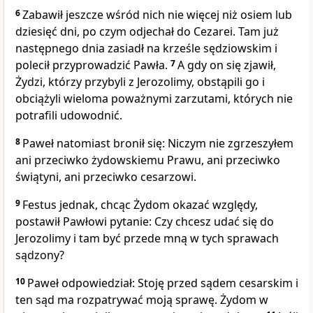
6
Zabawił jeszcze wśród nich nie więcej niż osiem lub
dziesięć dni, po czym odjechał do Cezarei. Tam już
następnego dnia zasiadł na krześle sędziowskim i
polecił przyprowadzić Pawła.
7
A gdy on się zjawił,
Żydzi, którzy przybyli z Jerozolimy, obstąpili go i
obciążyli wieloma poważnymi zarzutami, których nie
potrafili udowodnić.
8
Paweł natomiast bronił się: Niczym nie zgrzeszyłem
ani przeciwko żydowskiemu Prawu, ani przeciwko
świątyni, ani przeciwko cesarzowi.
9
Festus jednak, chcąc Żydom okazać względy,
postawił Pawłowi pytanie: Czy chcesz udać się do
Jerozolimy i tam być przede mną w tych sprawach
sądzony?
10
Paweł odpowiedział: Stoję przed sądem cesarskim i
ten sąd ma rozpatrywać moją sprawę. Żydom w