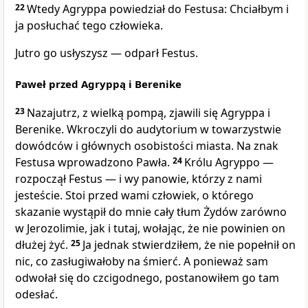
22
Wtedy Agryppa powiedział do Festusa: Chciałbym i
ja posłuchać tego człowieka.
Jutro go usłyszysz — odparł Festus.
Paweł przed Agryppą i Berenike
23
Nazajutrz, z wielką pompą, zjawili się Agryppa i
Berenike. Wkroczyli do audytorium w towarzystwie
dowódców i głównych osobistości miasta. Na znak
Festusa wprowadzono Pawła.
24
Królu Agryppo —
rozpoczął Festus — i wy panowie, którzy z nami
jesteście. Stoi przed wami człowiek, o którego
skazanie wystąpił do mnie cały tłum Żydów zarówno
w Jerozolimie, jak i tutaj, wołając, że nie powinien on
dłużej żyć.
25
Ja jednak stwierdziłem, że nie popełnił on
nic, co zasługiwałoby na śmierć. A ponieważ sam
odwołał się do czcigodnego, postanowiłem go tam
odesłać.