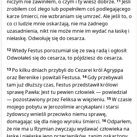
niczym nie zawiniłem, o czym i ty wiesz dobrze.
11
Jeśli
zrobiłem coś złego lub popełniłem coś podlegającego
karze śmierci, nie wzbraniam się umrzeć. Ale jeśli to, o
co ci ludzie mnie oskarżają, nie ma żadnego
uzasadnienia, nikt nie może mnie im wydać na łaskę i
niełaskę. Odwołuję się do cesarza.
12
Wtedy Festus porozumiał się ze swą radą i ogłosił:
Odwołałeś się do cesarza, to pójdziesz do cesarza.
13
Po kilku dniach przybyli do Cezarei król Agryppa
oraz Berenike i powitali Festusa.
14
Gdy przebywali
tam już dłuższy czas, Festus przedstawił królowi
sprawę Pawła: Jest tu pewien człowiek — powiedział
— pozostawiony przez Feliksa w więzieniu.
15
W czasie
mojego pobytu w Jerozolimie arcykapłani i starsi
żydowscy wnieśli przeciwko niemu sprawę,
domagając się dla niego wyroku śmierci.
16
Odparłem,
że nie ma u Rzymian zwyczaju wydawać człowieka na
łaskę i niełaskę jego przeciwników, zanim oskarżony