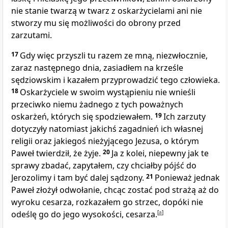
nie stanie twarzą w twarz z oskarżycielami ani nie
stworzy mu się możliwości do obrony przed
zarzutami.
17
Gdy więc przyszli tu razem ze mną, niezwłocznie,
zaraz następnego dnia, zasiadłem na krześle
sędziowskim i kazałem przyprowadzić tego człowieka.
18
Oskarżyciele w swoim wystąpieniu nie wnieśli
przeciwko niemu żadnego z tych poważnych
oskarżeń, których się spodziewałem.
19
Ich zarzuty
dotyczyły natomiast jakichś zagadnień ich własnej
religii oraz jakiegoś nieżyjącego Jezusa, o którym
Paweł twierdził, że żyje.
20
Ja z kolei, niepewny jak te
sprawy zbadać, zapytałem, czy chciałby pójść do
Jerozolimy i tam być dalej sądzony.
21
Ponieważ jednak
Paweł złożył odwołanie, chcąc zostać pod strażą aż do
wyroku cesarza, rozkazałem go strzec, dopóki nie
odeślę go do jego wysokości, cesarza.
[
a
]