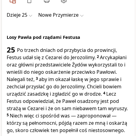
Dzieje 25
Nowe Przymierze
Losy Pawła pod rządami Festusa
25
Po trzech dniach od przybycia do prowincji,
Festus udał się z Cezarei do Jerozolimy.
2
Arcykapłani
oraz główni przedstawiciele Żydów wykorzystali to i
wnieśli do niego oskarżenie przeciwko Pawłowi.
Nalegali też,
3
aby im okazał łaskę w jego sprawie i
zechciał przysłać go do Jerozolimy. Chcieli bowiem
urządzić zasadzkę i zgładzić go w drodze.
4
Lecz
Festus odpowiedział, że Paweł osadzony jest pod
strażą w Cezarei i że on sam niebawem tam wyruszy.
5
Niech więc ci spośród was — zaproponował —
którzy są pełnomocni, pójdą razem ze mną i oskarżą
go, skoro człowiek ten popełnił coś niestosownego.