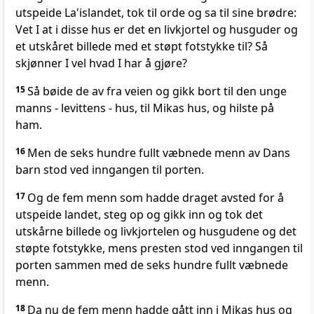
utspeide La'islandet, tok til orde og sa til sine brødre:
Vet I at i disse hus er det en livkjortel og husguder og
et utskåret billede med et støpt fotstykke til? Så
skjønner I vel hvad I har å gjøre?
15
Så bøide de av fra veien og gikk bort til den unge
manns - levittens - hus, til Mikas hus, og hilste på
ham.
16
Men de seks hundre fullt væbnede menn av Dans
barn stod ved inngangen til porten.
17
Og de fem menn som hadde draget avsted for å
utspeide landet, steg op og gikk inn og tok det
utskårne billede og livkjortelen og husgudene og det
støpte fotstykke, mens presten stod ved inngangen til
porten sammen med de seks hundre fullt væbnede
menn.
18
Da nu de fem menn hadde gått inn i Mikas hus og