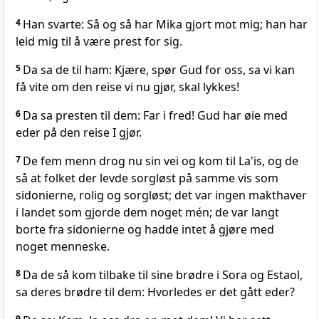
4
Han svarte: Så og så har Mika gjort mot mig; han har
leid mig til å være prest for sig.
5
Da sa de til ham: Kjære, spør Gud for oss, sa vi kan
få vite om den reise vi nu gjør, skal lykkes!
6
Da sa presten til dem: Far i fred! Gud har øie med
eder på den reise I gjør.
7
De fem menn drog nu sin vei og kom til La'is, og de
så at folket der levde sorgløst på samme vis som
sidonierne, rolig og sorgløst; det var ingen makthaver
i landet som gjorde dem noget mén; de var langt
borte fra sidonierne og hadde intet å gjøre med
noget menneske.
8
Da de så kom tilbake til sine brødre i Sora og Estaol,
sa deres brødre til dem: Hvorledes er det gått eder?
9