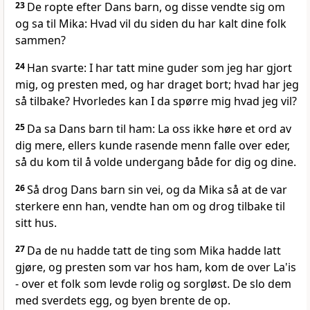
23
De ropte efter Dans barn, og disse vendte sig om
og sa til Mika: Hvad vil du siden du har kalt dine folk
sammen?
24
Han svarte: I har tatt mine guder som jeg har gjort
mig, og presten med, og har draget bort; hvad har jeg
så tilbake? Hvorledes kan I da spørre mig hvad jeg vil?
25
Da sa Dans barn til ham: La oss ikke høre et ord av
dig mere, ellers kunde rasende menn falle over eder,
så du kom til å volde undergang både for dig og dine.
26
Så drog Dans barn sin vei, og da Mika så at de var
sterkere enn han, vendte han om og drog tilbake til
sitt hus.
27
Da de nu hadde tatt de ting som Mika hadde latt
gjøre, og presten som var hos ham, kom de over La'is
- over et folk som levde rolig og sorgløst. De slo dem
med sverdets egg, og byen brente de op.