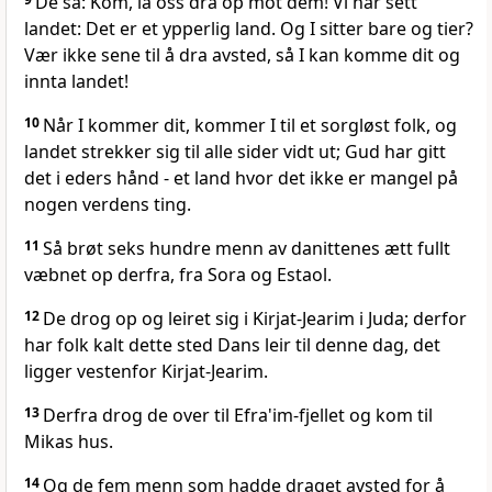
De sa: Kom, la oss dra op mot dem! Vi har sett
landet: Det er et ypperlig land. Og I sitter bare og tier?
Vær ikke sene til å dra avsted, så I kan komme dit og
innta landet!
10
Når I kommer dit, kommer I til et sorgløst folk, og
landet strekker sig til alle sider vidt ut; Gud har gitt
det i eders hånd - et land hvor det ikke er mangel på
nogen verdens ting.
11
Så brøt seks hundre menn av danittenes ætt fullt
væbnet op derfra, fra Sora og Estaol.
12
De drog op og leiret sig i Kirjat-Jearim i Juda; derfor
har folk kalt dette sted Dans leir til denne dag, det
ligger vestenfor Kirjat-Jearim.
13
Derfra drog de over til Efra'im-fjellet og kom til
Mikas hus.
14
Og de fem menn som hadde draget avsted for å