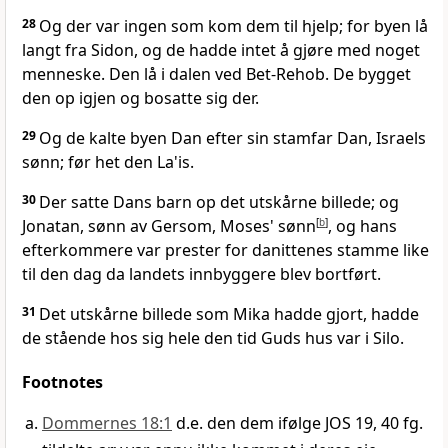
28
Og der var ingen som kom dem til hjelp; for byen lå
langt fra Sidon, og de hadde intet å gjøre med noget
menneske. Den lå i dalen ved Bet-Rehob. De bygget
den op igjen og bosatte sig der.
29
Og de kalte byen Dan efter sin stamfar Dan, Israels
sønn; før het den La'is.
30
Der satte Dans barn op det utskårne billede; og
Jonatan, sønn av Gersom, Moses' sønn
[
b
]
, og hans
efterkommere var prester for danittenes stamme like
til den dag da landets innbyggere blev bortført.
31
Det utskårne billede som Mika hadde gjort, hadde
de stående hos sig hele den tid Guds hus var i Silo.
Footnotes
Dommernes 18:1
d.e. den dem ifølge JOS 19, 40 fg.