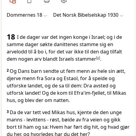
Dommernes 18
Det Norsk Bibelselskap 1930
18
I de dager var det ingen konge i Israel; og i de
samme dager søkte danittenes stamme sig en
arvelodd til å bo i, for det var ikke til den dag tilfalt
dem nogen arv blandt Israels stammer
[
a
]
.
2
Og Dans barn sendte ut fem menn av hele sin ætt,
djerve menn fra Sora og Estaol, for å speide og
utforske landet, og de sa til dem: Dra avsted og
utforsk landet! Og de kom til Efra'im-fjellet, til Mikas
hus, og blev der om natten.
3
Da de var tett ved Mikas hus, kjente de den unge
manns - levittens - røst, bøide av fra veien og gikk
bort til ham og sa: Hvem har ført dig hit, og hvad gjør
du her, og hvorledes har du det her?