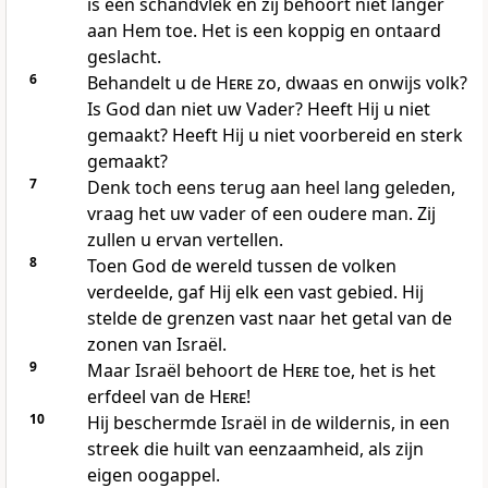
is een schandvlek en zij behoort niet langer
aan Hem toe. Het is een koppig en ontaard
geslacht.
6
Behandelt u de
Here
zo, dwaas en onwijs volk?
Is God dan niet uw Vader? Heeft Hij u niet
gemaakt? Heeft Hij u niet voorbereid en sterk
gemaakt?
7
Denk toch eens terug aan heel lang geleden,
vraag het uw vader of een oudere man. Zij
zullen u ervan vertellen.
8
Toen God de wereld tussen de volken
verdeelde, gaf Hij elk een vast gebied. Hij
stelde de grenzen vast naar het getal van de
zonen van Israël.
9
Maar Israël behoort de
Here
toe, het is het
erfdeel van de
Here
!
10
Hij beschermde Israël in de wildernis, in een
streek die huilt van eenzaamheid, als zijn
eigen oogappel.