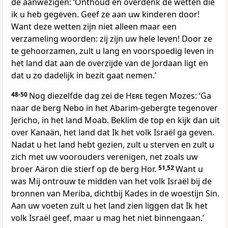
de aanwezigen: ‘Onthoud en overdenk de wetten die
ik u heb gegeven. Geef ze aan uw kinderen door!
Want deze wetten zijn niet alleen maar een
verzameling woorden: zij zijn uw hele leven! Door ze
te gehoorzamen, zult u lang en voorspoedig leven in
het land dat aan de overzijde van de Jordaan ligt en
dat u zo dadelijk in bezit gaat nemen.’
48-50
Nog diezelfde dag zei de
Here
tegen Mozes: ‘Ga
naar de berg Nebo in het Abarim-gebergte tegenover
Jericho, in het land Moab. Beklim de top en kijk dan uit
over Kanaän, het land dat Ik het volk Israël ga geven.
Nadat u het land hebt gezien, zult u sterven en zult u
zich met uw voorouders verenigen, net zoals uw
broer Aäron die stierf op de berg Hor.
51,52
Want u
was Mij ontrouw te midden van het volk Israël bij de
bronnen van Meriba, dichtbij Kades in de woestijn Sin.
Aan uw voeten zult u het land zien liggen dat Ik het
volk Israël geef, maar u mag het niet binnengaan.’