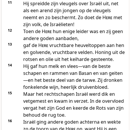
11
Hij spreidde zijn vleugels over Israël uit, net
als een arend zijn jongen op de vleugels
neemt en zo beschermt. Zo doet de
Here
met
zijn volk, de Israëlieten!
12
Toen de
Here
hun enige leider was en zij geen
andere goden aanbaden,
13
gaf de
Here
vruchtbare heuveltoppen aan hen
en golvende, vruchtbare velden. Honing uit de
rotsen en olie uit het keiharde gesteente.
14
Hij gaf hun melk en vlees—van de beste
schapen en rammen van Basan en van geiten
—en het beste deel van de tarwe. Zij dronken
fonkelende wijn, heerlijk druivenbloed.
15
Maar het rechtschapen Israël werd dik en
vetgemest en kwam in verzet. In de overvloed
vergat het zijn God en keerde de Rots van zijn
behoud de rug toe.
16
Israël ging andere goden achterna en wekte
zo de toorn van de
Here
op, want Hij is een