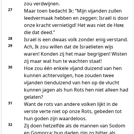
zou verdwijnen.
27
Maar toen bedacht Ik: “Mijn vijanden zullen
leedvermaak hebben en zeggen: Israël is door
onze kracht vernietigd! Het was niet de
Here
die dat deed.”
28
Israël is een dwaas volk zonder enig verstand.
29
Ach, Ik zou willen dat de Israëlieten wijs
waren! Konden zij het maar begrijpen! Wisten
zij maar wat hun te wachten staat!
30
Hoe zou één enkele vijand duizend van hen
kunnen achtervolgen, hoe zouden twee
vijanden tienduizend van hen op de vlucht
kunnen jagen als hun Rots hen niet alleen had
gelaten?
31
Want de rots van andere volken lijkt in de
verste verte niet op onze Rots, gebeden tot
hun goden zijn waardeloos.
32
Zij doen hetzelfde als de mannen van Sodom
en Gomorra: hun daden zijn zo bitter als