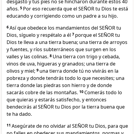
desgastó y tus pies no se hincharon durante estos 40
años.
5
Por eso recuerda que el SEÑOR tu Dios te está
educando y corrigiendo como un padre a su hijo.
6
Así que obedece los mandamientos del SEÑOR tu
Dios, síguelo y respétalo a él
7
porque el SEÑOR tu
Dios te lleva a una tierra buena; una tierra de arroyos
y fuentes, y ríos subterráneos que surgen en los
valles y las colinas.
8
Una tierra con trigo y cebada,
vinos de uva, higueras y granados; una tierra de
olivos y miel;
9
una tierra donde tú no vivirás en la
pobreza y donde tendrás todo lo que necesites; una
tierra donde las piedras son hierro y de donde
sacarás cobre de las montañas.
10
Comerás todo lo
que quieras y estarás satisfecho, y entonces
bendecirás al SEÑOR tu Dios por la tierra buena que
te ha dado.
11
Asegúrate de no olvidar al SEÑOR tu Dios, para que
no falles en obedecer sus mandamientos, normas y