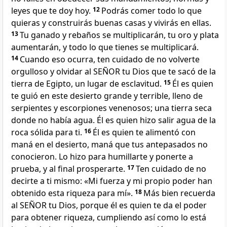
leyes que te doy hoy.
12
Podrás comer todo lo que
quieras y construirás buenas casas y vivirás en ellas.
13
Tu ganado y rebaños se multiplicarán, tu oro y plata
aumentarán, y todo lo que tienes se multiplicará.
14
Cuando eso ocurra, ten cuidado de no volverte
orgulloso y olvidar al SEÑOR tu Dios que te sacó de la
tierra de Egipto, un lugar de esclavitud.
15
Él es quien
te guió en este desierto grande y terrible, lleno de
serpientes y escorpiones venenosos; una tierra seca
donde no había agua. Él es quien hizo salir agua de la
roca sólida para ti.
16
Él es quien te alimentó con
maná en el desierto, maná que tus antepasados no
conocieron. Lo hizo para humillarte y ponerte a
prueba, y al final prosperarte.
17
Ten cuidado de no
decirte a ti mismo: «Mi fuerza y mi propio poder han
obtenido esta riqueza para mí».
18
Más bien recuerda
al SEÑOR tu Dios, porque él es quien te da el poder
para obtener riqueza, cumpliendo así como lo está