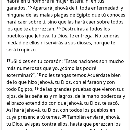
habrá en ti hombre ni mujer estéril, ni en tus
ganados.
15
Apartará Jehová de ti toda enfermedad, y
ninguna de las malas plagas de Egipto que tú conoces
hará caer sobre ti, sino que las hará caer sobre todos
los que te aborrezcan.
16
Destruirás a todos los
pueblos que Jehová, tu Dios, te entrega. No tendrás
piedad de ellos ni servirás a sus dioses, porque te
será tropiezo.
17
»Si dices en tu corazón: “Estas naciones son mucho
más numerosas que yo, ¿cómo las podré
exterminar?”,
18
no les tengas temor. Acuérdate bien
de lo que hizo Jehová, tu Dios, con el faraón y con
todo Egipto,
19
de las grandes pruebas que vieron tus
ojos, de las señales y milagros, de la mano poderosa y
el brazo extendido con que Jehová, tu Dios, te sacó.
Así hará Jehová, tu Dios, con todos los pueblos en
cuya presencia tú temes.
20
También enviará Jehová,
tu Dios, avispas contra ellos, hasta que perezcan los