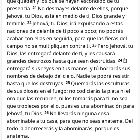
que queden y los que se hayan escondido de tu
presencia.
21
No desmayes delante de ellos, porque
Jehová, tu Dios, está en medio de ti, Dios grande y
temible.
22
Jehová, tu Dios, irá expulsando a estas
naciones de delante de ti poco a poco; no podrás
acabar con ellas en seguida, para que las fieras del
campo no se multipliquen contra ti.
23
Pero Jehová, tu
Dios, las entregará delante de ti, y les causará
grandes destrozos hasta que sean destruidas.
24
Él
entregará sus reyes en tus manos, y tú borrarás sus
nombres de debajo del cielo. Nadie te podrá resistir,
hasta que los destruyas.
25
Quemarás las esculturas
de sus dioses en el fuego; no codiciarás la plata ni el
oro que las recubren, ni los tomarás para ti, no sea
que tropieces por ello, pues es una abominación para
Jehová, tu Dios.
26
No llevarás ninguna cosa
abominable a tu casa, para que no seas anatema. Del
todo la aborrecerás y la abominarás, porque es
anatema.