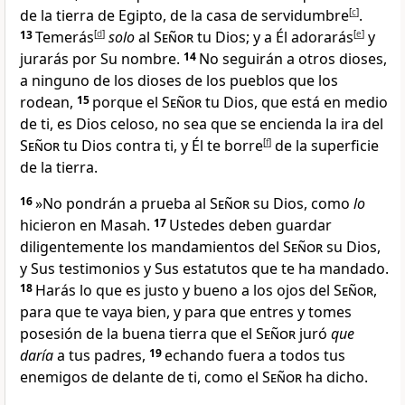
de la tierra de Egipto, de la casa de servidumbre
[
c
]
.
13
Temerás
[
d
]
solo
al
Señor
tu Dios; y a Él adorarás
[
e
]
y
jurarás por Su nombre
.
14
No seguirán a otros dioses
,
a ninguno de los dioses de los pueblos que los
rodean,
15
porque el
Señor
tu Dios, que está en medio
de ti, es Dios celoso
, no sea que se encienda la ira del
Señor
tu Dios contra ti, y Él te borre
[
f
]
de la superficie
de la tierra.
16
»No pondrán a prueba al
Señor
su Dios
, como
lo
hicieron en Masah
.
17
Ustedes deben guardar
diligentemente los mandamientos del
Señor
su Dios,
y Sus testimonios y Sus estatutos que te ha mandado
.
18
Harás lo que es justo y bueno a los ojos del
Señor
,
para que te vaya bien, y para que entres y tomes
posesión de la buena tierra que el
Señor
juró
que
daría
a tus padres
,
19
echando fuera a todos tus
enemigos de delante de ti, como el
Señor
ha dicho.