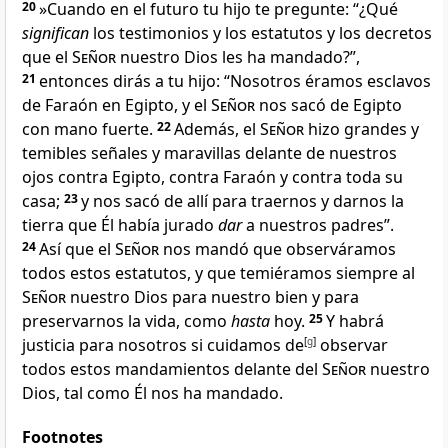
20
»Cuando en el futuro tu hijo te pregunte: “¿Qué
significan
los testimonios y los estatutos y los decretos
que el
Señor
nuestro Dios les ha mandado?”,
21
entonces dirás a tu hijo: “Nosotros éramos esclavos
de Faraón en Egipto, y el
Señor
nos sacó de Egipto
con mano fuerte
.
22
Además, el
Señor
hizo grandes y
temibles señales y maravillas delante de nuestros
ojos contra Egipto, contra Faraón y contra toda su
casa;
23
y nos sacó de allí para traernos y darnos la
tierra que Él había jurado
dar
a nuestros padres”.
24
Así que el
Señor
nos mandó que observáramos
todos estos estatutos, y que temiéramos siempre al
Señor
nuestro Dios
para nuestro bien y para
preservarnos la vida
, como
hasta
hoy.
25
Y habrá
justicia para nosotros si cuidamos de
[
g
]
observar
todos estos mandamientos delante del
Señor
nuestro
Dios
, tal como Él nos ha mandado.
Footnotes