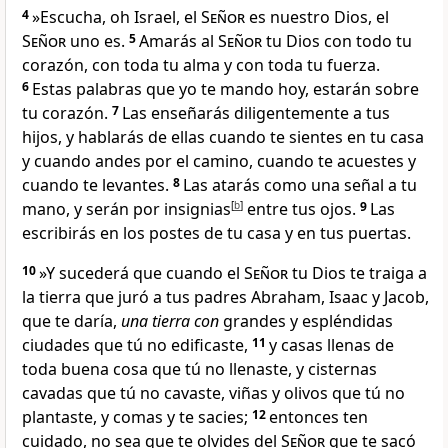
4
»Escucha, oh Israel, el
Señor
es nuestro Dios
, el
Señor
uno es
.
5
Amarás al
Señor
tu Dios
con todo tu
corazón, con toda tu alma
y con toda tu fuerza.
6
Estas palabras que yo te mando hoy, estarán sobre
tu corazón.
7
Las enseñarás diligentemente a tus
hijos
, y hablarás de ellas cuando te sientes en tu casa
y cuando andes por el camino, cuando te acuestes y
cuando te levantes.
8
Las atarás como una señal a tu
mano, y serán por insignias
[
b
]
entre tus ojos
.
9
Las
escribirás en los postes de tu casa y en tus puertas
.
10
»Y sucederá que cuando el
Señor
tu Dios te traiga a
la tierra que juró a tus padres Abraham, Isaac y Jacob,
que te daría,
una tierra con
grandes y espléndidas
ciudades que tú no edificaste
,
11
y casas llenas de
toda buena cosa que tú no llenaste, y cisternas
cavadas que tú no cavaste, viñas y olivos que tú no
plantaste, y comas y te sacies
;
12
entonces ten
cuidado, no sea que te olvides
del
Señor
que te sacó