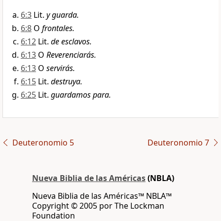
6:3
Lit.
y guarda.
6:8
O
frontales.
6:12
Lit.
de esclavos.
6:13
O
Reverenciarás.
6:13
O
servirás.
6:15
Lit.
destruya.
6:25
Lit.
guardamos para.
Deuteronomio 5
Deuteronomio 7
Nueva Biblia de las Américas
(NBLA)
Nueva Biblia de las Américas™ NBLA™
Copyright © 2005 por The Lockman
Foundation