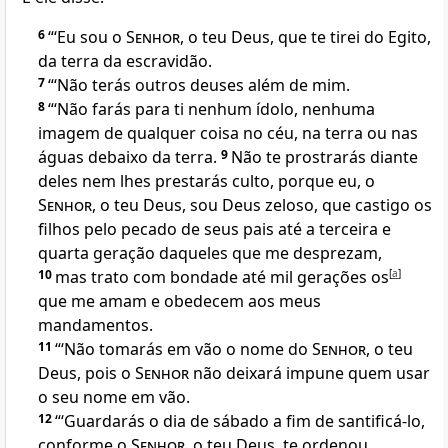
6
“‘Eu sou o
Senhor
, o teu Deus, que te tirei do Egito,
da terra da escravidão.
7
“‘Não terás outros deuses além de mim.
8
“‘Não farás para ti nenhum ídolo, nenhuma
imagem de qualquer coisa no céu, na terra ou nas
águas debaixo da terra.
9
Não te prostrarás diante
deles nem lhes prestarás culto, porque eu, o
Senhor
, o teu Deus, sou Deus zeloso, que castigo os
filhos pelo pecado de seus pais até a terceira e
quarta geração daqueles que me desprezam,
10
mas trato com bondade até mil gerações os
[
a
]
que me amam e obedecem aos meus
mandamentos.
11
“‘Não tomarás em vão o nome do
Senhor
, o teu
Deus, pois o
Senhor
não deixará impune quem usar
o seu nome em vão.
12
“‘Guardarás o dia de sábado a fim de santificá-lo,
conforme o
Senhor
, o teu Deus, te ordenou.