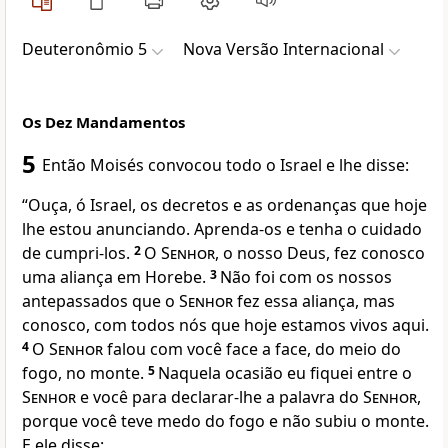
Deuteronômio 5
Nova Versão Internacional
Os Dez Mandamentos
5
Então Moisés convocou todo o Israel e lhe disse:
“Ouça, ó Israel, os decretos e as ordenanças que hoje
lhe estou anunciando. Aprenda-os e tenha o cuidado
de cumpri-los.
2
O
Senhor
, o nosso Deus, fez conosco
uma aliança em Horebe.
3
Não foi com os nossos
antepassados que o
Senhor
fez essa aliança, mas
conosco, com todos nós que hoje estamos vivos aqui.
4
O
Senhor
falou com você face a face, do meio do
fogo, no monte.
5
Naquela ocasião eu fiquei entre o
Senhor
e você para declarar-lhe a palavra do
Senhor
,
porque você teve medo do fogo e não subiu o monte.
E ele disse: