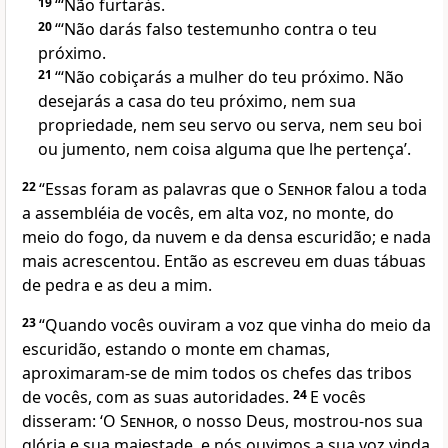
19
“‘Não furtarás.
20
“‘Não darás falso testemunho contra o teu
próximo.
21
“‘Não cobiçarás a mulher do teu próximo. Não
desejarás a casa do teu próximo, nem sua
propriedade, nem seu servo ou serva, nem seu boi
ou jumento, nem coisa alguma que lhe pertença’.
22
“Essas foram as palavras que o
Senhor
falou a toda
a assembléia de vocês, em alta voz, no monte, do
meio do fogo, da nuvem e da densa escuridão; e nada
mais acrescentou. Então as escreveu em duas tábuas
de pedra e as deu a mim.
23
“Quando vocês ouviram a voz que vinha do meio da
escuridão, estando o monte em chamas,
aproximaram-se de mim todos os chefes das tribos
de vocês, com as suas autoridades.
24
E vocês
disseram: ‘O
Senhor
, o nosso Deus, mostrou-nos sua
glória e sua majestade, e nós ouvimos a sua voz vinda