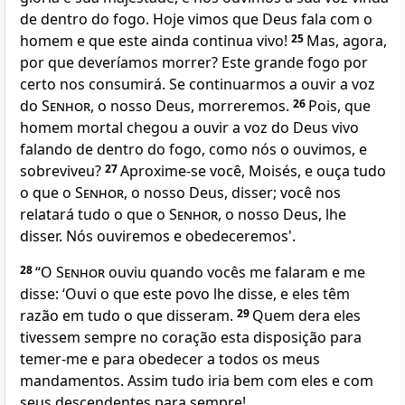
de dentro do fogo. Hoje vimos que Deus fala com o
homem e que este ainda continua vivo!
25
Mas, agora,
por que deveríamos morrer? Este grande fogo por
certo nos consumirá. Se continuarmos a ouvir a voz
do
Senhor
, o nosso Deus, morreremos.
26
Pois, que
homem mortal chegou a ouvir a voz do Deus vivo
falando de dentro do fogo, como nós o ouvimos, e
sobreviveu?
27
Aproxime-se você, Moisés, e ouça tudo
o que o
Senhor
, o nosso Deus, disser; você nos
relatará tudo o que o
Senhor
, o nosso Deus, lhe
disser. Nós ouviremos e obedeceremos'.
28
“O
Senhor
ouviu quando vocês me falaram e me
disse: ‘Ouvi o que este povo lhe disse, e eles têm
razão em tudo o que disseram.
29
Quem dera eles
tivessem sempre no coração esta disposição para
temer-me e para obedecer a todos os meus
mandamentos. Assim tudo iria bem com eles e com
seus descendentes para sempre!