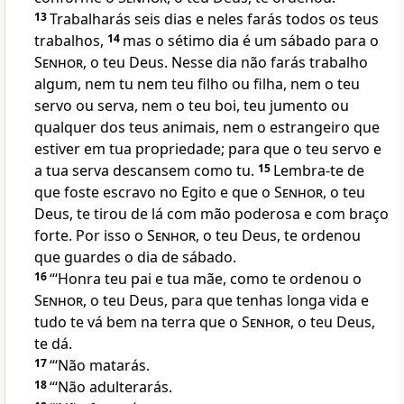
13
Trabalharás seis dias e neles farás todos os teus
trabalhos,
14
mas o sétimo dia é um sábado para o
Senhor
, o teu Deus. Nesse dia não farás trabalho
algum, nem tu nem teu filho ou filha, nem o teu
servo ou serva, nem o teu boi, teu jumento ou
qualquer dos teus animais, nem o estrangeiro que
estiver em tua propriedade; para que o teu servo e
a tua serva descansem como tu.
15
Lembra-te de
que foste escravo no Egito e que o
Senhor
, o teu
Deus, te tirou de lá com mão poderosa e com braço
forte. Por isso o
Senhor
, o teu Deus, te ordenou
que guardes o dia de sábado.
16
“‘Honra teu pai e tua mãe, como te ordenou o
Senhor
, o teu Deus, para que tenhas longa vida e
tudo te vá bem na terra que o
Senhor
, o teu Deus,
te dá.
17
“‘Não matarás.
18
“‘Não adulterarás.