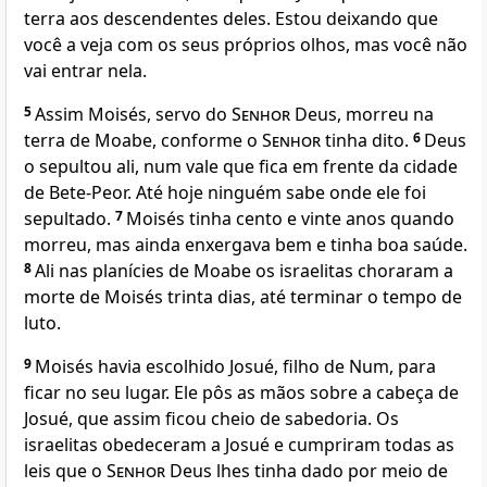
terra aos descendentes deles. Estou deixando que
você a veja com os seus próprios olhos, mas você não
vai entrar nela.
5
Assim Moisés, servo do
Senhor
Deus, morreu na
terra de Moabe, conforme o
Senhor
tinha dito.
6
Deus
o sepultou ali, num vale que fica em frente da cidade
de Bete-Peor. Até hoje ninguém sabe onde ele foi
sepultado.
7
Moisés tinha cento e vinte anos quando
morreu, mas ainda enxergava bem e tinha boa saúde.
8
Ali nas planícies de Moabe os israelitas choraram a
morte de Moisés trinta dias, até terminar o tempo de
luto.
9
Moisés havia escolhido Josué, filho de Num, para
ficar no seu lugar. Ele pôs as mãos sobre a cabeça de
Josué, que assim ficou cheio de sabedoria. Os
israelitas obedeceram a Josué e cumpriram todas as
leis que o
Senhor
Deus lhes tinha dado por meio de