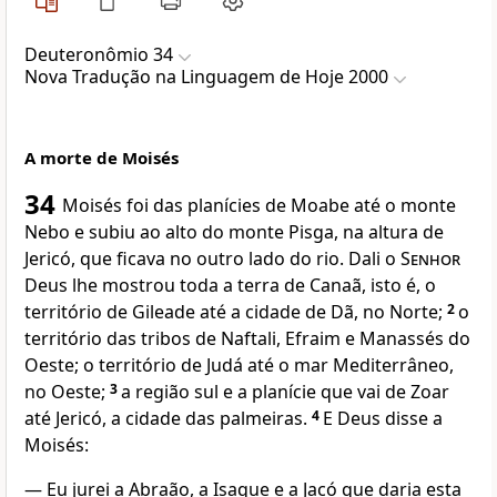
Deuteronômio 34
Nova Traduҫão na Linguagem de Hoje 2000
A morte de Moisés
34
Moisés foi das planícies de Moabe até o monte
Nebo e subiu ao alto do monte Pisga, na altura de
Jericó, que ficava no outro lado do rio. Dali o
Senhor
Deus lhe mostrou toda a terra de Canaã, isto é, o
território de Gileade até a cidade de Dã, no Norte;
2
o
território das tribos de Naftali, Efraim e Manassés do
Oeste; o território de Judá até o mar Mediterrâneo,
no Oeste;
3
a região sul e a planície que vai de Zoar
até Jericó, a cidade das palmeiras.
4
E Deus disse a
Moisés:
— Eu jurei a Abraão, a Isaque e a Jacó que daria esta