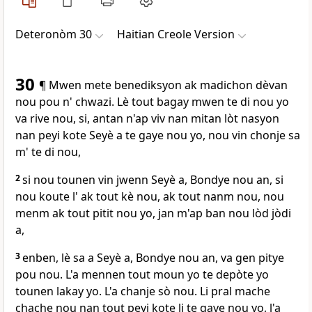
Deteronòm 30
Haitian Creole Version
30
¶ Mwen mete benediksyon ak madichon dèvan
nou pou n' chwazi. Lè tout bagay mwen te di nou yo
va rive nou, si, antan n'ap viv nan mitan lòt nasyon
nan peyi kote Seyè a te gaye nou yo, nou vin chonje sa
m' te di nou,
2
si nou tounen vin jwenn Seyè a, Bondye nou an, si
nou koute l' ak tout kè nou, ak tout nanm nou, nou
menm ak tout pitit nou yo, jan m'ap ban nou lòd jòdi
a,
3
enben, lè sa a Seyè a, Bondye nou an, va gen pitye
pou nou. L'a mennen tout moun yo te depòte yo
tounen lakay yo. L'a chanje sò nou. Li pral mache
chache nou nan tout peyi kote li te gaye nou yo, l'a