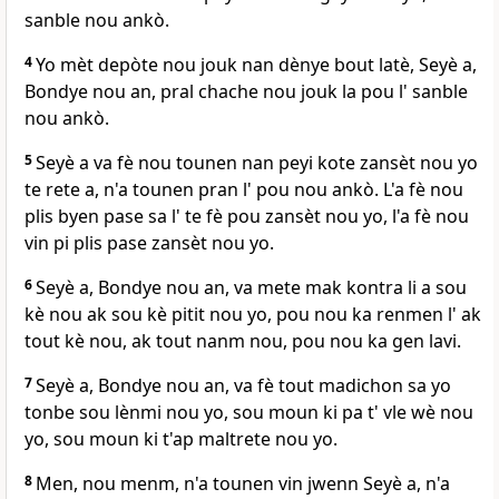
sanble nou ankò.
4
Yo mèt depòte nou jouk nan dènye bout latè, Seyè a,
Bondye nou an, pral chache nou jouk la pou l' sanble
nou ankò.
5
Seyè a va fè nou tounen nan peyi kote zansèt nou yo
te rete a, n'a tounen pran l' pou nou ankò. L'a fè nou
plis byen pase sa l' te fè pou zansèt nou yo, l'a fè nou
vin pi plis pase zansèt nou yo.
6
Seyè a, Bondye nou an, va mete mak kontra li a sou
kè nou ak sou kè pitit nou yo, pou nou ka renmen l' ak
tout kè nou, ak tout nanm nou, pou nou ka gen lavi.
7
Seyè a, Bondye nou an, va fè tout madichon sa yo
tonbe sou lènmi nou yo, sou moun ki pa t' vle wè nou
yo, sou moun ki t'ap maltrete nou yo.
8
Men, nou menm, n'a tounen vin jwenn Seyè a, n'a