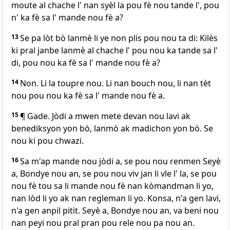
moute al chache l' nan syèl la pou fè nou tande l', pou
n' ka fè sa l' mande nou fè a?
13
Se pa lòt bò lanmè li ye non plis pou nou ta di: Kilès
ki pral janbe lanmè al chache l' pou nou ka tande sa l'
di, pou nou ka fè sa l' mande nou fè a?
14
Non. Li la toupre nou. Li nan bouch nou, li nan tèt
nou pou nou ka fè sa l' mande nou fè a.
15
¶ Gade. Jòdi a mwen mete devan nou lavi ak
benediksyon yon bò, lanmò ak madichon yon bò. Se
nou ki pou chwazi.
16
Sa m'ap mande nou jòdi a, se pou nou renmen Seyè
a, Bondye nou an, se pou nou viv jan li vle l' la, se pou
nou fè tou sa li mande nou fè nan kòmandman li yo,
nan lòd li yo ak nan regleman li yo. Konsa, n'a gen lavi,
n'a gen anpil pitit. Seyè a, Bondye nou an, va beni nou
nan peyi nou pral pran pou rele nou pa nou an.