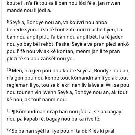
koute l', n'a fè tou sa li ban nou lòd fè a, jan mwen
mande nou li jòdi a.
9
Seyè a, Bondye nou an, va kouvri nou anba
benediksyon. Li va fè tout zafè nou mache byen, l'a
ban nou anpil pitit, l'a ban nou anpil bèt, l'a fè jaden
nou yo bay bèl rekòt. Paske, Seyè a va pran plezi ankò
pou l' fè nou viv ak kè kontan, menm jan li te pran
plezi fè sa pou zansèt nou yo.
10
Men, n'a gen pou nou koute Seyè a, Bondye nou an,
n'a gen pou nou kenbe tout kòmandman li yo ak tout
regleman li yo, tou sa ki ekri nan liv lalwa a. Wi, se pou
nou tounen vin jwenn Seyè a, Bondye nou an, ak tout
kè nou, ak tout nanm nou.
11
¶ Kòmandman m'ap ban nou jòdi a, se pa bagay
nou pa kapab fè, bagay nou pa ka rive fè.
12
Se pa nan syèl la li ye pou n' ta di: Kilès ki pral