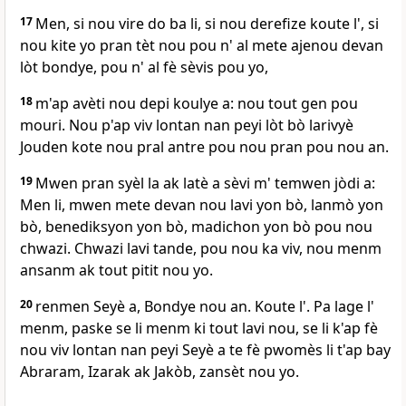
17
Men, si nou vire do ba li, si nou derefize koute l', si
nou kite yo pran tèt nou pou n' al mete ajenou devan
lòt bondye, pou n' al fè sèvis pou yo,
18
m'ap avèti nou depi koulye a: nou tout gen pou
mouri. Nou p'ap viv lontan nan peyi lòt bò larivyè
Jouden kote nou pral antre pou nou pran pou nou an.
19
Mwen pran syèl la ak latè a sèvi m' temwen jòdi a:
Men li, mwen mete devan nou lavi yon bò, lanmò yon
bò, benediksyon yon bò, madichon yon bò pou nou
chwazi. Chwazi lavi tande, pou nou ka viv, nou menm
ansanm ak tout pitit nou yo.
20
renmen Seyè a, Bondye nou an. Koute l'. Pa lage l'
menm, paske se li menm ki tout lavi nou, se li k'ap fè
nou viv lontan nan peyi Seyè a te fè pwomès li t'ap bay
Abraram, Izarak ak Jakòb, zansèt nou yo.