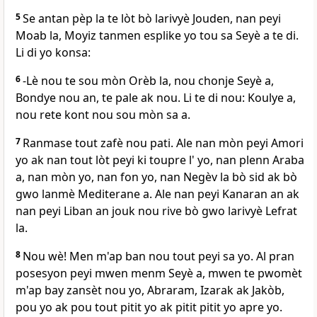
5
Se antan pèp la te lòt bò larivyè Jouden, nan peyi
Moab la, Moyiz tanmen esplike yo tou sa Seyè a te di.
Li di yo konsa:
6
-Lè nou te sou mòn Orèb la, nou chonje Seyè a,
Bondye nou an, te pale ak nou. Li te di nou: Koulye a,
nou rete kont nou sou mòn sa a.
7
Ranmase tout zafè nou pati. Ale nan mòn peyi Amori
yo ak nan tout lòt peyi ki toupre l' yo, nan plenn Araba
a, nan mòn yo, nan fon yo, nan Negèv la bò sid ak bò
gwo lanmè Mediterane a. Ale nan peyi Kanaran an ak
nan peyi Liban an jouk nou rive bò gwo larivyè Lefrat
la.
8
Nou wè! Men m'ap ban nou tout peyi sa yo. Al pran
posesyon peyi mwen menm Seyè a, mwen te pwomèt
m'ap bay zansèt nou yo, Abraram, Izarak ak Jakòb,
pou yo ak pou tout pitit yo ak pitit pitit yo apre yo.