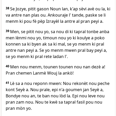
38
Se Jozye, pitit gason Noun lan, k'ap sèvi avè ou la, ki
va antre nan plas ou. Ankouraje l' tande, paske se li
menm ki pou fè pèp Izrayèl la antre al pran peyi a.
39
Men, se pitit nou yo, sa nou di ki tapral tonbe anba
men lènmi nou yo, timoun nou yo ki koulye a poko
konnen sa ki byen ak sa ki mal, se yo menm ki pral
antre nan peyi a. Se yo menm mwen pral bay peyi a,
se yo menm ki pral rete ladan l'.
40
Men nou menm, tounen tounen nou nan dezè a!
Pran chemen Lanmè Wouj la ankò!
41
Lè sa a nou reponn mwen: Nou rekonèt nou peche
kont Seyè a. Nou prale, epi n'a goumen jan Seyè a,
Bondye nou an, te ban nou lòd la. Epi nou leve nou
pran zam nou. Nou te kwè sa tapral fasil pou nou
pran mòn yo.