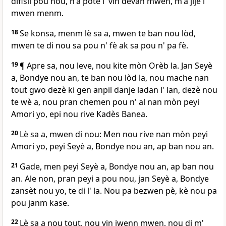
difisil pou nou, n'a pote l' vin devan mwen, m'a jije l'
mwen menm.
18
Se konsa, menm lè sa a, mwen te ban nou lòd,
mwen te di nou sa pou n' fè ak sa pou n' pa fè.
19
¶ Apre sa, nou leve, nou kite mòn Orèb la. Jan Seyè
a, Bondye nou an, te ban nou lòd la, nou mache nan
tout gwo dezè ki gen anpil danje ladan l' lan, dezè nou
te wè a, nou pran chemen pou n' al nan mòn peyi
Amori yo, epi nou rive Kadès Banea.
20
Lè sa a, mwen di nou: Men nou rive nan mòn peyi
Amori yo, peyi Seyè a, Bondye nou an, ap ban nou an.
21
Gade, men peyi Seyè a, Bondye nou an, ap ban nou
an. Ale non, pran peyi a pou nou, jan Seyè a, Bondye
zansèt nou yo, te di l' la. Nou pa bezwen pè, kè nou pa
pou janm kase.
22
Lè sa a nou tout, nou vin jwenn mwen, nou di m'