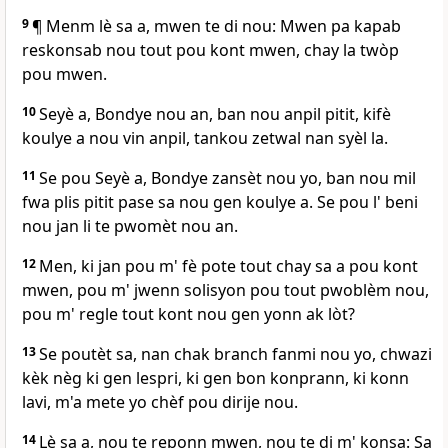
9
¶ Menm lè sa a, mwen te di nou: Mwen pa kapab
reskonsab nou tout pou kont mwen, chay la twòp
pou mwen.
10
Seyè a, Bondye nou an, ban nou anpil pitit, kifè
koulye a nou vin anpil, tankou zetwal nan syèl la.
11
Se pou Seyè a, Bondye zansèt nou yo, ban nou mil
fwa plis pitit pase sa nou gen koulye a. Se pou l' beni
nou jan li te pwomèt nou an.
12
Men, ki jan pou m' fè pote tout chay sa a pou kont
mwen, pou m' jwenn solisyon pou tout pwoblèm nou,
pou m' regle tout kont nou gen yonn ak lòt?
13
Se poutèt sa, nan chak branch fanmi nou yo, chwazi
kèk nèg ki gen lespri, ki gen bon konprann, ki konn
lavi, m'a mete yo chèf pou dirije nou.
14
Lè sa a, nou te reponn mwen, nou te di m' konsa: Sa