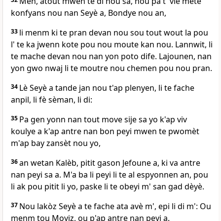
Men, atout mwen te di nou sa, nou pa t' vle mete
konfyans nou nan Seyè a, Bondye nou an,
33
li menm ki te pran devan nou sou tout wout la pou
l' te ka jwenn kote pou nou moute kan nou. Lannwit, li
te mache devan nou nan yon poto dife. Lajounen, nan
yon gwo nwaj li te moutre nou chemen pou nou pran.
34
Lè Seyè a tande jan nou t'ap plenyen, li te fache
anpil, li fè sèman, li di:
35
Pa gen yonn nan tout move sije sa yo k'ap viv
koulye a k'ap antre nan bon peyi mwen te pwomèt
m'ap bay zansèt nou yo,
36
an wetan Kalèb, pitit gason Jefoune a, ki va antre
nan peyi sa a. M'a ba li peyi li te al espyonnen an, pou
li ak pou pitit li yo, paske li te obeyi m' san gad dèyè.
37
Nou lakòz Seyè a te fache ata avè m', epi li di m': Ou
menm tou Moyiz, ou p'ap antre nan peyi a.