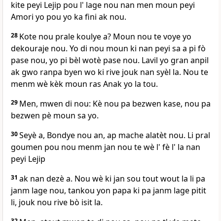
kite peyi Lejip pou l' lage nou nan men moun peyi
Amori yo pou yo ka fini ak nou.
28
Kote nou prale koulye a? Moun nou te voye yo
dekouraje nou. Yo di nou moun ki nan peyi sa a pi fò
pase nou, yo pi bèl wotè pase nou. Lavil yo gran anpil
ak gwo ranpa byen wo ki rive jouk nan syèl la. Nou te
menm wè kèk moun ras Anak yo la tou.
29
Men, mwen di nou: Kè nou pa bezwen kase, nou pa
bezwen pè moun sa yo.
30
Seyè a, Bondye nou an, ap mache alatèt nou. Li pral
goumen pou nou menm jan nou te wè l' fè l' la nan
peyi Lejip
31
ak nan dezè a. Nou wè ki jan sou tout wout la li pa
janm lage nou, tankou yon papa ki pa janm lage pitit
li, jouk nou rive bò isit la.
32