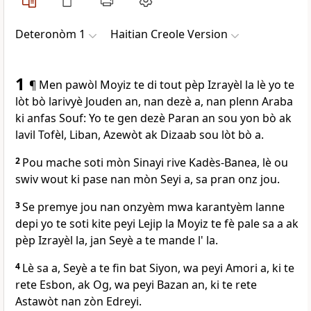
Deteronòm 1
Haitian Creole Version
1
¶ Men pawòl Moyiz te di tout pèp Izrayèl la lè yo te
lòt bò larivyè Jouden an, nan dezè a, nan plenn Araba
ki anfas Souf: Yo te gen dezè Paran an sou yon bò ak
lavil Tofèl, Liban, Azewòt ak Dizaab sou lòt bò a.
2
Pou mache soti mòn Sinayi rive Kadès-Banea, lè ou
swiv wout ki pase nan mòn Seyi a, sa pran onz jou.
3
Se premye jou nan onzyèm mwa karantyèm lanne
depi yo te soti kite peyi Lejip la Moyiz te fè pale sa a ak
pèp Izrayèl la, jan Seyè a te mande l' la.
4
Lè sa a, Seyè a te fin bat Siyon, wa peyi Amori a, ki te
rete Esbon, ak Og, wa peyi Bazan an, ki te rete
Astawòt nan zòn Edreyi.