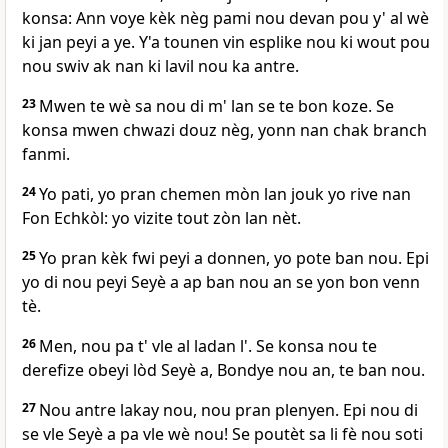
konsa: Ann voye kèk nèg pami nou devan pou y' al wè
ki jan peyi a ye. Y'a tounen vin esplike nou ki wout pou
nou swiv ak nan ki lavil nou ka antre.
23
Mwen te wè sa nou di m' lan se te bon koze. Se
konsa mwen chwazi douz nèg, yonn nan chak branch
fanmi.
24
Yo pati, yo pran chemen mòn lan jouk yo rive nan
Fon Echkòl: yo vizite tout zòn lan nèt.
25
Yo pran kèk fwi peyi a donnen, yo pote ban nou. Epi
yo di nou peyi Seyè a ap ban nou an se yon bon venn
tè.
26
Men, nou pa t' vle al ladan l'. Se konsa nou te
derefize obeyi lòd Seyè a, Bondye nou an, te ban nou.
27
Nou antre lakay nou, nou pran plenyen. Epi nou di
se vle Seyè a pa vle wè nou! Se poutèt sa li fè nou soti