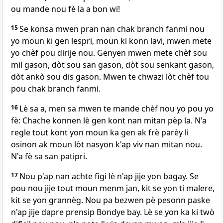
ou mande nou fè la a bon wi!
15
Se konsa mwen pran nan chak branch fanmi nou
yo moun ki gen lespri, moun ki konn lavi, mwen mete
yo chèf pou dirije nou. Genyen mwen mete chèf sou
mil gason, dòt sou san gason, dòt sou senkant gason,
dòt ankò sou dis gason. Mwen te chwazi lòt chèf tou
pou chak branch fanmi.
16
Lè sa a, men sa mwen te mande chèf nou yo pou yo
fè: Chache konnen lè gen kont nan mitan pèp la. N'a
regle tout kont yon moun ka gen ak frè parèy li
osinon ak moun lòt nasyon k'ap viv nan mitan nou.
N'a fè sa san patipri.
17
Nou p'ap nan achte figi lè n'ap jije yon bagay. Se
pou nou jije tout moun menm jan, kit se yon ti malere,
kit se yon grannèg. Nou pa bezwen pè pesonn paske
n'ap jije dapre prensip Bondye bay. Lè se yon ka ki twò