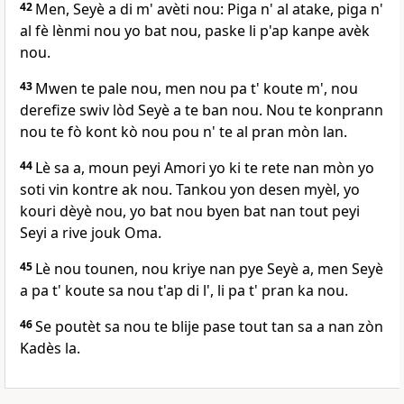
42
Men, Seyè a di m' avèti nou: Piga n' al atake, piga n'
al fè lènmi nou yo bat nou, paske li p'ap kanpe avèk
nou.
43
Mwen te pale nou, men nou pa t' koute m', nou
derefize swiv lòd Seyè a te ban nou. Nou te konprann
nou te fò kont kò nou pou n' te al pran mòn lan.
44
Lè sa a, moun peyi Amori yo ki te rete nan mòn yo
soti vin kontre ak nou. Tankou yon desen myèl, yo
kouri dèyè nou, yo bat nou byen bat nan tout peyi
Seyi a rive jouk Oma.
45
Lè nou tounen, nou kriye nan pye Seyè a, men Seyè
a pa t' koute sa nou t'ap di l', li pa t' pran ka nou.
46
Se poutèt sa nou te blije pase tout tan sa a nan zòn
Kadès la.