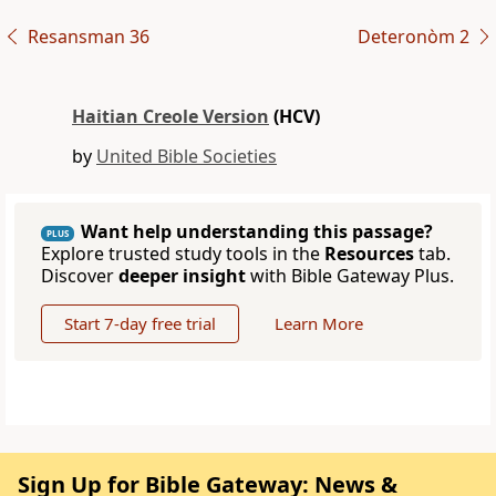
Resansman 36
Deteronòm 2
Haitian Creole Version
(HCV)
by
United Bible Societies
Want help understanding this passage?
PLUS
Explore trusted study tools in the
Resources
tab.
Discover
deeper insight
with Bible Gateway Plus.
Start 7-day free trial
Learn More
Sign Up for Bible Gateway: News &