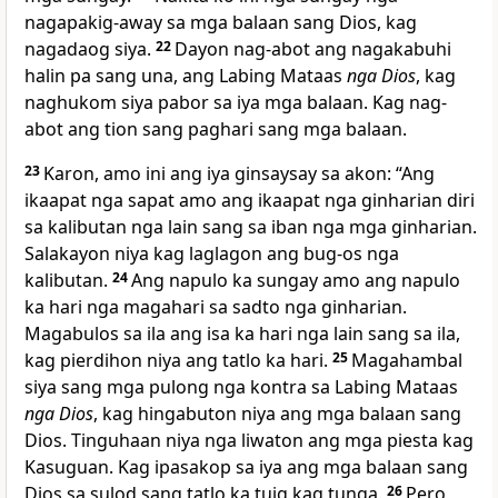
nagapakig-away sa mga balaan sang Dios, kag
nagadaog siya.
22
Dayon nag-abot ang nagakabuhi
halin pa sang una, ang Labing Mataas
nga Dios
, kag
naghukom siya pabor sa iya mga balaan. Kag nag-
abot ang tion sang paghari sang mga balaan.
23
Karon, amo ini ang iya ginsaysay sa akon: “Ang
ikaapat nga sapat amo ang ikaapat nga ginharian diri
sa kalibutan nga lain sang sa iban nga mga ginharian.
Salakayon niya kag laglagon ang bug-os nga
kalibutan.
24
Ang napulo ka sungay amo ang napulo
ka hari nga magahari sa sadto nga ginharian.
Magabulos sa ila ang isa ka hari nga lain sang sa ila,
kag pierdihon niya ang tatlo ka hari.
25
Magahambal
siya sang mga pulong nga kontra sa Labing Mataas
nga Dios
, kag hingabuton niya ang mga balaan sang
Dios. Tinguhaan niya nga liwaton ang mga piesta kag
Kasuguan. Kag ipasakop sa iya ang mga balaan sang
Dios sa sulod sang tatlo ka tuig kag tunga.
26
Pero