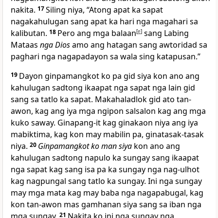
nakita.
17
Siling niya, “Atong apat ka sapat
nagakahulugan sang apat ka hari nga magahari sa
kalibutan.
18
Pero ang mga balaan
[
e
]
sang Labing
Mataas
nga Dios
amo ang hatagan sang awtoridad sa
paghari nga nagapadayon sa wala sing katapusan.”
19
Dayon ginpamangkot ko pa gid siya kon ano ang
kahulugan sadtong ikaapat nga sapat nga lain gid
sang sa tatlo ka sapat. Makahaladlok gid ato tan-
awon, kag ang iya mga ngipon salsalon kag ang mga
kuko saway. Ginapang-it kag ginakaon niya ang iya
mabiktima, kag kon may mabilin pa, ginatasak-tasak
niya.
20
Ginpamangkot ko man siya
kon ano ang
kahulugan sadtong napulo ka sungay sang ikaapat
nga sapat kag sang isa pa ka sungay nga nag-ulhot
kag nagpungal sang tatlo ka sungay. Ini nga sungay
may mga mata kag may baba nga nagapabugal, kag
kon tan-awon mas gamhanan siya sang sa iban nga
mga sungay.
21
Nakita ko ini nga sungay nga