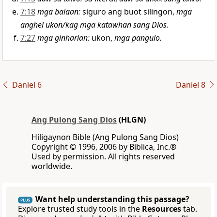
7:18
mga balaan
:
siguro ang buot silingon,
mga
anghel ukon/kag mga katawhan sang Dios.
7:27
mga ginharian
:
ukon,
mga pangulo.
Daniel 6
Daniel 8
Ang Pulong Sang Dios
(HLGN)
Hiligaynon Bible (Ang Pulong Sang Dios)
Copyright © 1996, 2006 by Biblica, Inc.®
Used by permission. All rights reserved
worldwide.
Want help understanding this passage?
PLUS
Explore trusted study tools in the
Resources
tab.