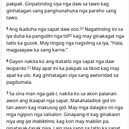
pakpak. Ginpatindog siya nga daw sa tawo kag
ginhatagan sang panghunahuna nga pareho sang
tawo.
5
Ang ikaduha nga sapat daw oso.
[
a
]
Nagatindog ini sa
iya duha ka pangulihi nga tiil
[
b
]
kag may ginakagat nga
tatlo ka gusok. May tingog nga nagsiling sa iya, “Hala,
magpaayaw ka sang karne.”
6
Dayon nakita ko ang ikatatlo nga sapat nga daw
leopardo.
[
c
]
May apat ini ka pakpak sa likod kag may
apat ka ulo. Kag ginhatagan siya sang awtoridad sa
pagdumala.
7
Sa sina man nga gab-i, nakita ko sa akon palanan-
awon ang ikaapat nga sapat. Makahaladlok gid ini
tan-awon kag makusog gid. May mga dalagko ini nga
mga ngipon nga salsalon. Ginapang-it kag ginakaon
niya
ang iya mabiktima
, kag kon may mabilin pa,
ginatasak-tasak niya. Lain siya sang sa tatlo ka sapat,