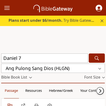
Plans start under $6/month.
Try Bible Gateway Plus.
Ang Pulong Sang Dios (HLGN)
Bible Book List
Font Size
Passage
Resources
Hebrew/Greek
Your Content