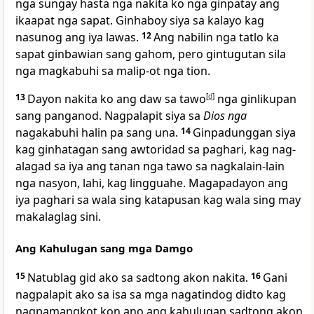
nga sungay hasta nga nakita ko nga ginpatay ang
ikaapat nga sapat. Ginhaboy siya sa kalayo kag
nasunog ang iya lawas.
12
Ang nabilin nga tatlo ka
sapat ginbawian sang gahom, pero gintugutan sila
nga magkabuhi sa malip-ot nga tion.
13
Dayon nakita ko ang daw sa tawo
[
d
]
nga ginlikupan
sang panganod. Nagpalapit siya sa
Dios nga
nagakabuhi halin pa sang una.
14
Ginpadunggan siya
kag ginhatagan sang awtoridad sa paghari, kag nag-
alagad sa iya ang tanan nga tawo sa nagkalain-lain
nga nasyon, lahi, kag lingguahe. Magapadayon ang
iya paghari sa wala sing katapusan kag wala sing may
makalaglag sini.
Ang Kahulugan sang mga Damgo
15
Natublag gid ako sa sadtong akon nakita.
16
Gani
nagpalapit ako sa isa sa mga nagatindog didto kag
nagpamangkot kon ano ang kahulugan sadtong akon