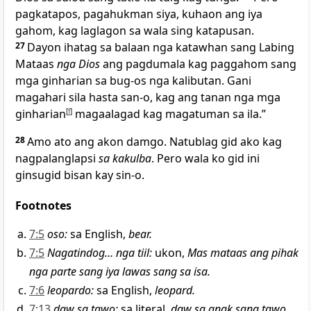
pagkatapos, pagahukman siya, kuhaon ang iya
gahom, kag laglagon sa wala sing katapusan.
27
Dayon ihatag sa balaan nga katawhan sang Labing
Mataas
nga Dios
ang pagdumala kag paggahom sang
mga ginharian sa bug-os nga kalibutan. Gani
magahari sila hasta san-o, kag ang tanan nga mga
ginharian
[
f
]
magaalagad kag magatuman sa ila.”
28
Amo ato ang akon damgo. Natublag gid ako kag
nagpalanglapsi
sa kakulba
. Pero wala ko gid ini
ginsugid bisan kay sin-o.
Footnotes
7:5
oso
:
sa English,
bear.
7:5
Nagatindog… nga tiil
:
ukon,
Mas mataas ang pihak
nga parte sang iya lawas sang sa isa.
7:6
leopardo
:
sa English,
leopard.
7:13
daw sa tawo
:
sa literal,
daw sa anak sang tawo.