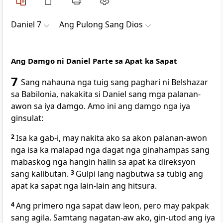
Daniel 7
Ang Pulong Sang Dios
Ang Damgo ni Daniel Parte sa Apat ka Sapat
7
Sang nahauna nga tuig sang paghari ni Belshazar
sa Babilonia, nakakita si Daniel sang mga palanan-
awon sa iya damgo. Amo ini ang damgo nga iya
ginsulat:
2
Isa ka gab-i, may nakita ako sa akon palanan-awon
nga isa ka malapad nga dagat nga ginahampas sang
mabaskog nga hangin halin sa apat ka direksyon
sang kalibutan.
3
Gulpi lang nagbutwa sa tubig ang
apat ka sapat nga lain-lain ang hitsura.
4
Ang primero nga sapat daw leon, pero may pakpak
sang agila. Samtang nagatan-aw ako, gin-utod ang iya