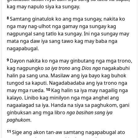
kag may napulo siya ka sungay.
8
Samtang ginatulok ko ang mga sungay, nakita ko
nga may nag-ulhot nga gamay nga sungay kag
nagpungal sang tatlo ka sungay. Ini nga sungay may
mata nga daw iya sang tawo kag may baba nga
nagapabugal.
9
Dayon nakita ko nga may ginbutang nga mga trono,
kag nagpungko
sa iya trono
ang
Dios nga
nagakabuhi
halin pa sang una. Masilaw ang iya bayo kag buhok
tungod sa kaputi. Nagadabadaba ang iya trono nga
may mga rueda.
10
Kag halin sa iya may nagailig nga
kalayo. Linibo kag minilyon nga mga anghel ang
nagaalagad sa iya. Handa na siya sa paghukom, gani
ginbuksan ang mga libro
nga basihan sang iya
paghukom
.
11
Sige ang akon tan-aw samtang nagapabugal ato