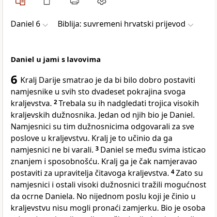
Daniel 6
Biblija: suvremeni hrvatski prijevod
Daniel u jami s lavovima
6
Kralj Darije smatrao je da bi bilo dobro postaviti
namjesnike u svih sto dvadeset pokrajina svoga
kraljevstva.
2
Trebala su ih nadgledati trojica visokih
kraljevskih dužnosnika. Jedan od njih bio je Daniel.
Namjesnici su tim dužnosnicima odgovarali za sve
poslove u kraljevstvu. Kralj je to učinio da ga
namjesnici ne bi varali.
3
Daniel se među svima isticao
znanjem i sposobnošću. Kralj ga je čak namjeravao
postaviti za upravitelja čitavoga kraljevstva.
4
Zato su
namjesnici i ostali visoki dužnosnici tražili mogućnost
da ocrne Daniela. No nijednom poslu koji je činio u
kraljevstvu nisu mogli pronaći zamjerku. Bio je osoba