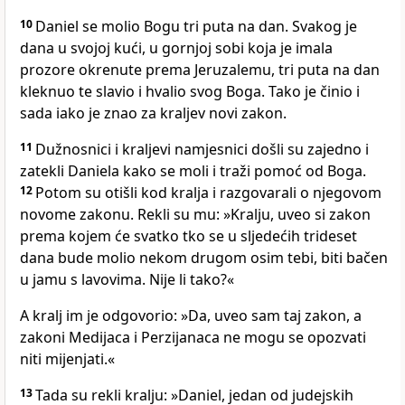
10
Daniel se molio Bogu tri puta na dan. Svakog je
dana u svojoj kući, u gornjoj sobi koja je imala
prozore okrenute prema Jeruzalemu, tri puta na dan
kleknuo te slavio i hvalio svog Boga. Tako je činio i
sada iako je znao za kraljev novi zakon.
11
Dužnosnici i kraljevi namjesnici došli su zajedno i
zatekli Daniela kako se moli i traži pomoć od Boga.
12
Potom su otišli kod kralja i razgovarali o njegovom
novome zakonu. Rekli su mu: »Kralju, uveo si zakon
prema kojem će svatko tko se u sljedećih trideset
dana bude molio nekom drugom osim tebi, biti bačen
u jamu s lavovima. Nije li tako?«
A kralj im je odgovorio: »Da, uveo sam taj zakon, a
zakoni Medijaca i Perzijanaca ne mogu se opozvati
niti mijenjati.«
13
Tada su rekli kralju: »Daniel, jedan od judejskih