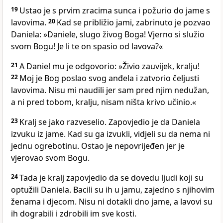
19
Ustao je s prvim zracima sunca i požurio do jame s
lavovima.
20
Kad se približio jami, zabrinuto je pozvao
Daniela: »Daniele, slugo živog Boga! Vjerno si služio
svom Bogu! Je li te on spasio od lavova?«
21
A Daniel mu je odgovorio: »Živio zauvijek, kralju!
22
Moj je Bog poslao svog anđela i zatvorio čeljusti
lavovima. Nisu mi naudili jer sam pred njim nedužan,
a ni pred tobom, kralju, nisam ništa krivo učinio.«
23
Kralj se jako razveselio. Zapovjedio je da Daniela
izvuku iz jame. Kad su ga izvukli, vidjeli su da nema ni
jednu ogrebotinu. Ostao je nepovrijeđen jer je
vjerovao svom Bogu.
24
Tada je kralj zapovjedio da se dovedu ljudi koji su
optužili Daniela. Bacili su ih u jamu, zajedno s njihovim
ženama i djecom. Nisu ni dotakli dno jame, a lavovi su
ih dograbili i zdrobili im sve kosti.