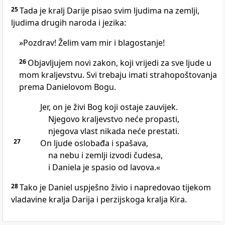
25
Tada je kralj Darije pisao svim ljudima na zemlji,
ljudima drugih naroda i jezika:
»Pozdrav! Želim vam mir i blagostanje!
26
Objavljujem novi zakon, koji vrijedi za sve ljude u
mom kraljevstvu. Svi trebaju imati strahopoštovanja
prema Danielovom Bogu.
Jer, on je živi Bog koji ostaje zauvijek.
Njegovo kraljevstvo neće propasti,
njegova vlast nikada neće prestati.
27
On ljude oslobađa i spašava,
na nebu i zemlji izvodi čudesa,
i Daniela je spasio od lavova.«
28
Tako je Daniel uspješno živio i napredovao tijekom
vladavine kralja Darija i perzijskoga kralja Kira.