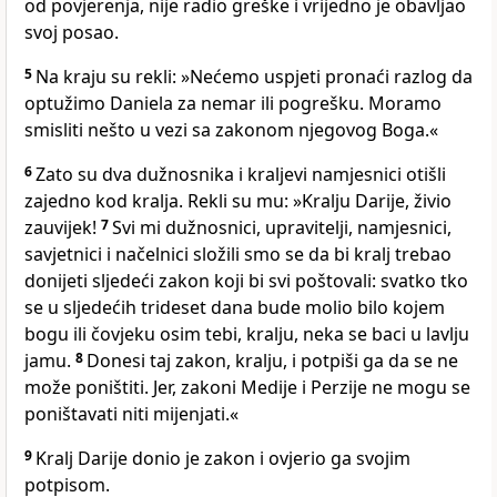
od povjerenja, nije radio greške i vrijedno je obavljao
svoj posao.
5
Na kraju su rekli: »Nećemo uspjeti pronaći razlog da
optužimo Daniela za nemar ili pogrešku. Moramo
smisliti nešto u vezi sa zakonom njegovog Boga.«
6
Zato su dva dužnosnika i kraljevi namjesnici otišli
zajedno kod kralja. Rekli su mu: »Kralju Darije, živio
zauvijek!
7
Svi mi dužnosnici, upravitelji, namjesnici,
savjetnici i načelnici složili smo se da bi kralj trebao
donijeti sljedeći zakon koji bi svi poštovali: svatko tko
se u sljedećih trideset dana bude molio bilo kojem
bogu ili čovjeku osim tebi, kralju, neka se baci u lavlju
jamu.
8
Donesi taj zakon, kralju, i potpiši ga da se ne
može poništiti. Jer, zakoni Medije i Perzije ne mogu se
poništavati niti mijenjati.«
9
Kralj Darije donio je zakon i ovjerio ga svojim
potpisom.