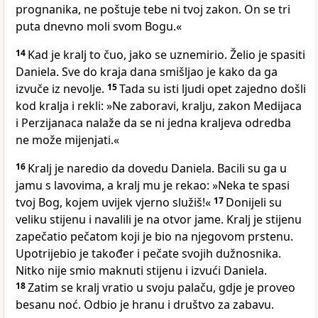
prognanika, ne poštuje tebe ni tvoj zakon. On se tri
puta dnevno moli svom Bogu.«
14
Kad je kralj to čuo, jako se uznemirio. Želio je spasiti
Daniela. Sve do kraja dana smišljao je kako da ga
izvuče iz nevolje.
15
Tada su isti ljudi opet zajedno došli
kod kralja i rekli: »Ne zaboravi, kralju, zakon Medijaca
i Perzijanaca nalaže da se ni jedna kraljeva odredba
ne može mijenjati.«
16
Kralj je naredio da dovedu Daniela. Bacili su ga u
jamu s lavovima, a kralj mu je rekao: »Neka te spasi
tvoj Bog, kojem uvijek vjerno služiš!«
17
Donijeli su
veliku stijenu i navalili je na otvor jame. Kralj je stijenu
zapečatio pečatom koji je bio na njegovom prstenu.
Upotrijebio je također i pečate svojih dužnosnika.
Nitko nije smio maknuti stijenu i izvući Daniela.
18
Zatim se kralj vratio u svoju palaču, gdje je proveo
besanu noć. Odbio je hranu i društvo za zabavu.