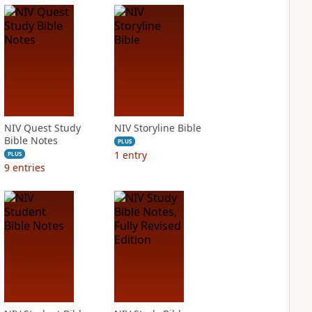
NIV Quest Study
NIV Storyline Bible
Bible Notes
PLUS
1
entry
PLUS
9
entries