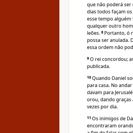
que não poderá ser 
dias todos façam os
esse tempo alguém f
qualquer outro hom
leões.
8
Portanto, ó 
possa ser anulada. 
essa ordem não pod
9
O rei concordou; 
publicada.
10
Quando Daniel sou
para casa. No andar
davam para Jerusalém
orou, dando graças 
vezes por dia.
11
Os inimigos de Dan
encontraram orando
a fim de falar com e