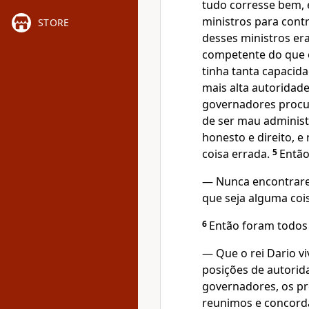
tudo corresse bem, 
ministros para cont
STORE
desses ministros era
competente do que o
tinha tanta capacid
mais alta autoridade
governadores procu
de ser mau administ
honesto e direito, e
coisa errada.
5
Então
— Nunca encontrarem
que seja alguma cois
6
Então foram todos 
— Que o rei Dario v
posições de autorida
governadores, os pre
reunimos e concord