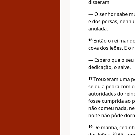
disseram:
— O senhor sabe mu
e dos persas, nenhu
anulada.
16
Então o rei mand
cova dos leões. E o r
— Espero que o seu 
dedicação, o salve.
17
Trouxeram uma ped
selou a pedra com o 
autoridades do reino
fosse cumprida ao p
não comeu nada, ne
noite não pôde dorm
19
De manhã, cedinho,
dos leões.
20
Ali, com