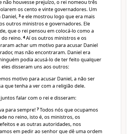
e não houvesse prejuízo, o rei nomeou três
rolarem os cento e vinte governadores. Um
 Daniel,
3
e ele mostrou logo que era mais
s outros ministros e governadores. Ele
ade, que o rei pensou em colocá-lo como a
 do reino.
4
Aí os outros ministros e os
raram achar um motivo para acusar Daniel
rador, mas não encontraram. Daniel era
 ninguém podia acusá-lo de ter feito qualquer
 eles disseram uns aos outros:
os motivo para acusar Daniel, a não ser
a que tenha a ver com a religião dele.
juntos falar com o rei e disseram:
iva para sempre!
7
Todos nós que ocupamos
de no reino, isto é, os ministros, os
feitos e as outras autoridades, nos
amos em pedir ao senhor que dê uma ordem