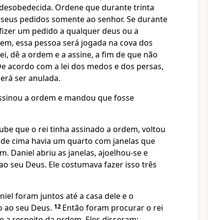
desobedecida. Ordene que durante trinta
 seus pedidos somente ao senhor. Se durante
izer um pedido a qualquer deus ou a
em, essa pessoa será jogada na cova dos
rei, dê a ordem e a assine, a fim de que não
De acordo com a lei dos medos e dos persas,
erá ser anulada.
assinou a ordem e mandou que fosse
be que o rei tinha assinado a ordem, voltou
 de cima havia um quarto com janelas que
. Daniel abriu as janelas, ajoelhou-se e
ao seu Deus. Ele costumava fazer isso três
iel foram juntos até a casa dele e o
 ao seu Deus.
12
Então foram procurar o rei
le a respeito da ordem. Eles disseram: