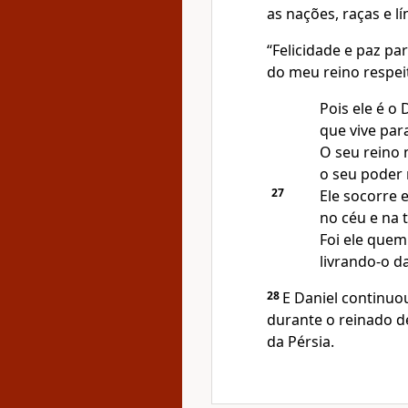
as nações, raças e l
“Felicidade e paz pa
do meu reino respei
Pois ele é o 
que vive par
O seu reino 
o seu poder 
27
Ele socorre e
no céu e na t
Foi ele quem
livrando-o d
28
E Daniel continuo
durante o reinado de
da Pérsia.