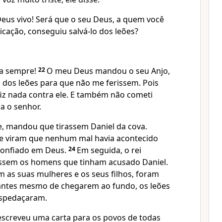
Deus vivo! Será que o seu Deus, a quem você
cação, conseguiu salvá-lo dos leões?
:
ra sempre!
22
O meu Deus mandou o seu Anjo,
a dos leões para que não me ferissem. Pois
iz nada contra ele. E também não cometi
a o senhor.
re, mandou que tirassem Daniel da cova.
o, e viram que nenhum mal havia acontecido
 confiado em Deus.
24
Em seguida, o rei
sem os homens que tinham acusado Daniel.
m as suas mulheres e os seus filhos, foram
 antes mesmo de chegarem ao fundo, os leões
espedaçaram.
 escreveu uma carta para os povos de todas