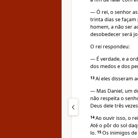
— Ó rei, o senhor 
trinta dias se faça
homem, a não ser a
desobedecer será jo
O rei respondeu:
— É verdade, e a or
dos medos e dos per
13
Aí eles disseram ao
— Mas Daniel, um do
não respeita o senh
Deus dele três vezes
14
Ao ouvir isso, o re
Até o pôr do sol daq
lo.
15
Os inimigos de 