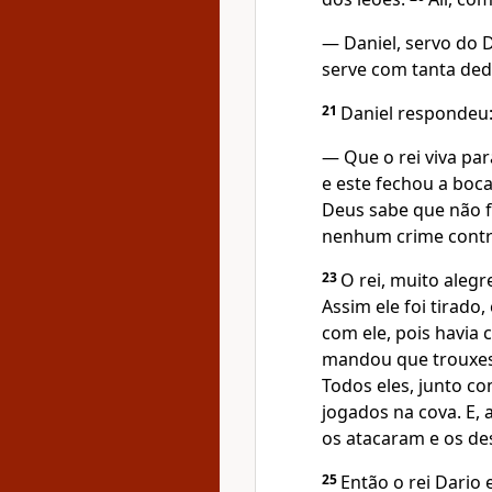
— Daniel, servo do 
serve com tanta dedi
21
Daniel respondeu
— Que o rei viva pa
e este fechou a boc
Deus sabe que não f
nenhum crime contr
23
O rei, muito aleg
Assim ele foi tirad
com ele, pois havia
mandou que trouxes
Todos eles, junto co
jogados na cova. E,
os atacaram e os d
25
Então o rei Dario