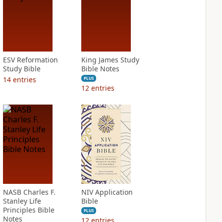
ESV Reformation
King James Study
Study Bible
Bible Notes
14
entries
PLUS
12
entries
NASB Charles F.
NIV Application
Stanley Life
Bible
Principles Bible
PLUS
Notes
12
entries