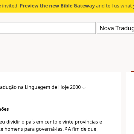
 invited!
Preview the new Bible Gateway
and tell us what 
raduҫão na Linguagem de Hoje 2000
eões
eu dividir o país em cento e vinte províncias e
nte homens para governá-las.
2
A fim de que