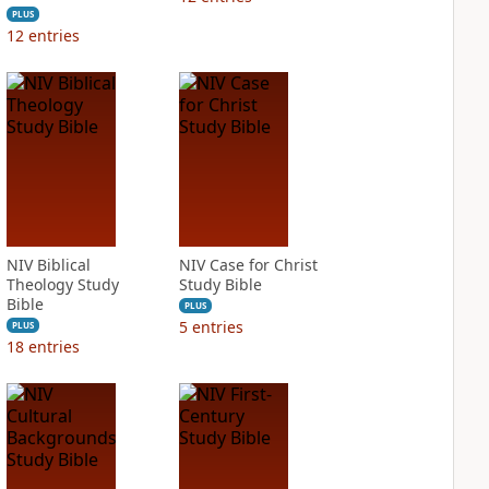
PLUS
12
entries
NIV Biblical
NIV Case for Christ
Theology Study
Study Bible
Bible
PLUS
5
entries
PLUS
18
entries