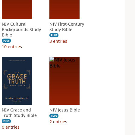
NIV Cultural
NIV First-Century
Backgrounds Study
Study Bible
Bible
PLUS
3
entries
PLUS
10
entries
NIV Grace and
NIV Jesus Bible
Truth Study Bible
PLUS
2
entries
PLUS
6
entries