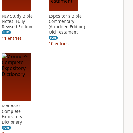
NIV Study Bible
Expositor's Bible
Notes, Fully
Commentary
Revised Edition
(Abridged Edition):
Old Testament
PLUS
11
entries
PLUS
10
entries
Mounce's
Complete
Expository
Dictionary
PLUS