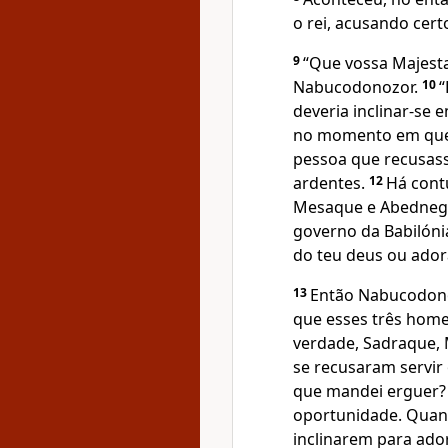
o rei, acusando cer
9
“Que vossa Majesta
Nabucodonozor.
10
“
deveria inclinar-se 
no momento em que 
pessoa que recusass
ardentes.
12
Há cont
Mesaque e Abednego
governo da Babilóni
do teu deus ou ador
13
Então Nabucodonoz
que esses três home
verdade, Sadraque,
se recusaram servir
que mandei erguer
oportunidade. Quand
inclinarem para ador