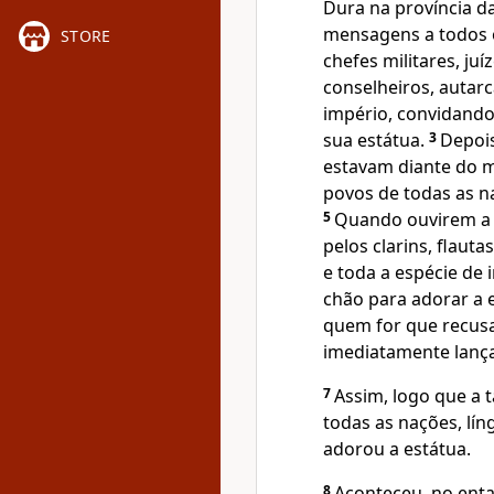
Dura na província da
mensagens a todos o
STORE
chefes militares, ju
conselheiros, autar
império, convidando
sua estátua.
3
Depoi
estavam diante do
povos de todas as na
5
Quando ouvirem a 
pelos clarins, flauta
e toda a espécie de 
chão para adorar a 
quem for que recusa
imediatamente lanç
7
Assim, logo que a 
todas as nações, líng
adorou a estátua.
8
Aconteceu, no enta