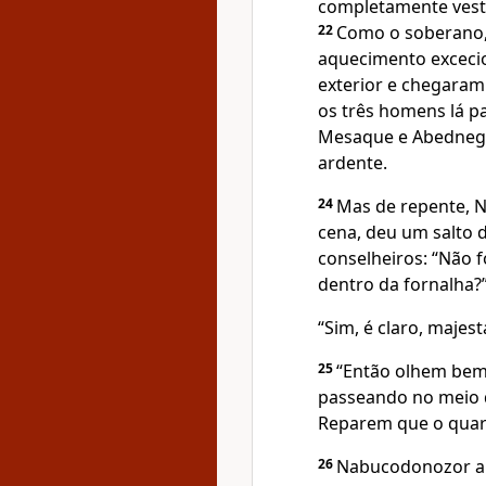
completamente vesti
22
Como o soberano, 
aquecimento excecio
exterior e chegaram
os três homens lá p
Mesaque e Abednego
ardente.
24
Mas de repente, N
cena, deu um salto 
conselheiros: “Não 
dentro da fornalha?
“Sim, é claro, majes
25
“Então olhem bem
passeando no meio 
Reparem que o quart
26
Nabucodonozor ap