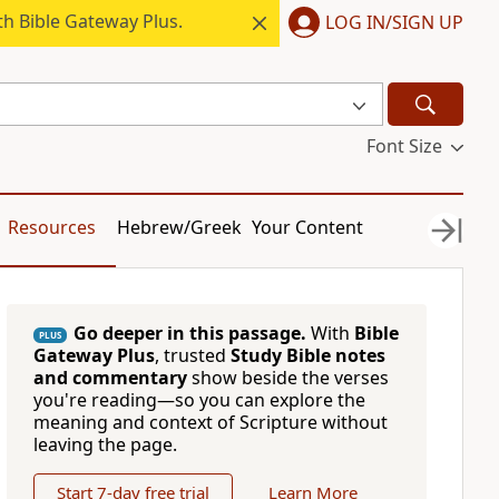
h Bible Gateway Plus.
LOG IN/SIGN UP
Font Size
Resources
Hebrew/Greek
Your Content
Go deeper in this passage.
With
Bible
PLUS
Gateway Plus
, trusted
Study Bible notes
and commentary
show beside the verses
you're reading—so you can explore the
meaning and context of Scripture without
leaving the page.
Start 7-day free trial
Learn More