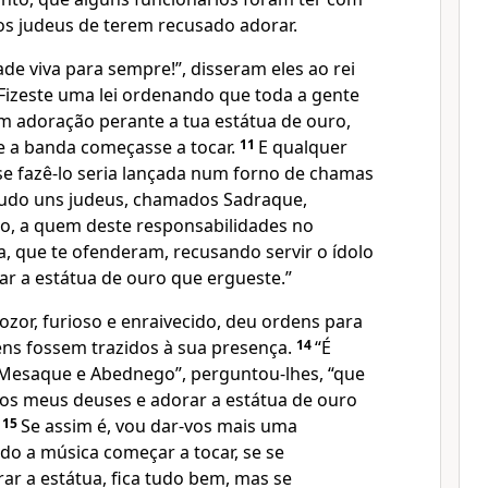
tos judeus de terem recusado adorar.
de viva para sempre!”, disseram eles ao rei
Fizeste uma lei ordenando que toda a gente
em adoração perante a tua estátua de ouro,
a banda começasse a tocar.
11
E qualquer
e fazê-lo seria lançada num forno de chamas
udo uns judeus, chamados Sadraque,
, a quem deste responsabilidades no
a, que te ofenderam, recusando servir o ídolo
ar a estátua de ouro que ergueste.”
or, furioso e enraivecido, deu ordens para
ns fossem trazidos à sua presença.
14
“É
 Mesaque e Abednego”, perguntou-lhes, “que
 os meus deuses e adorar a estátua de ouro
?
15
Se assim é, vou dar-vos mais uma
o a música começar a tocar, se se
ar a estátua, fica tudo bem, mas se