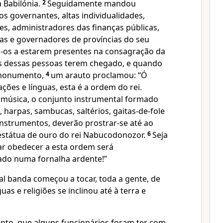
 Babilónia.
2
Seguidamente mandou
s governantes, altas individualidades,
ízes, administradores das finanças públicas,
cas e governadores de províncias do seu
-os a estarem presentes na consagração da
s dessas pessoas terem chegado, e quando
 monumento,
4
um arauto proclamou: “Ó
ções e línguas, esta é a ordem do rei.
música, o conjunto instrumental formado
s, harpas, sambucas, saltérios, gaitas-de-fole
instrumentos, deverão prostrar-se até ao
estátua de ouro do rei Nabucodonozor.
6
Seja
r obedecer a esta ordem será
ado numa fornalha ardente!”
tal banda começou a tocar, toda a gente, de
uas e religiões se inclinou até à terra e
nto, que alguns funcionários foram ter com