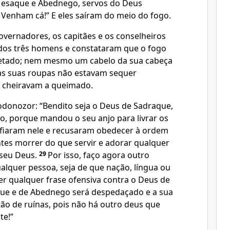
Mesaque e Abednego, servos do Deus
! Venham cá!” E eles saíram do meio do fogo.
governadores, os capitães e os conselheiros
 dos três homens e constataram que o fogo
fetado; nem mesmo um cabelo da sua cabeça
as suas roupas não estavam sequer
 cheiravam a queimado.
odonozor: “Bendito seja o Deus de Sadraque,
, porque mandou o seu anjo para livrar os
nfiaram nele e recusaram obedecer à ordem
ntes morrer do que servir e adorar qualquer
 seu Deus.
29
Por isso, faço agora outro
alquer pessoa, seja de que nação, língua ou
sser qualquer frase ofensiva contra o Deus de
ue e de Abednego será despedaçado e a sua
ão de ruínas, pois não há outro deus que
te!”