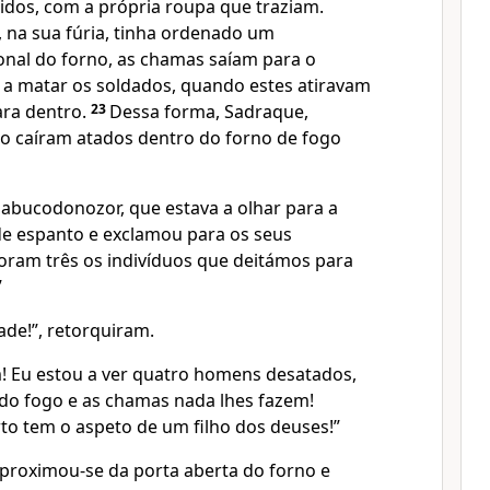
dos, com a própria roupa que traziam.
na sua fúria, tinha ordenado um
nal do forno, as chamas saíam para o
 a matar os soldados, quando estes atiravam
ara dentro.
23
Dessa forma, Sadraque,
 caíram atados dentro do forno de fogo
abucodonozor, que estava a olhar para a
de espanto e exclamou para os seus
foram três os indivíduos que deitámos para
”
tade!”, retorquiram.
! Eu estou a ver quatro homens desatados,
do fogo e as chamas nada lhes fazem!
o tem o aspeto de um filho dos deuses!”
roximou-se da porta aberta do forno e