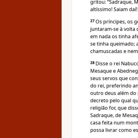
gritou: “Sadraque, 
altíssimo! Saiam daí
27
Os príncipes, os 
juntaram-se à volta
em nada os tinha a
se tinha queimado; 
chamuscadas e nem
28
Disse o rei Nabuc
Mesaque e Abednego
seus servos que co
do rei, preferindo a
outro deus além do
decreto pelo qual qu
religião for, que di
Sadraque, de Mesaq
casa feita num mont
possa livrar como es