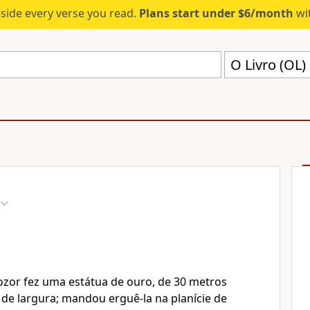
eside every verse you read.
Plans start under $6/month
wit
O Livro (OL)
zor fez uma estátua de ouro, de 30 metros
 de largura; mandou erguê-la na planície de