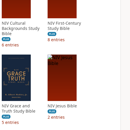
NIV Cultural
NIV First-Century
Backgrounds Study
Study Bible
Bible
PLUS
8
entries
PLUS
6
entries
NIV Grace and
NIV Jesus Bible
Truth Study Bible
PLUS
2
entries
PLUS
5
entries