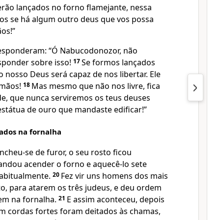
erão lançados no forno flamejante, nessa
s se há algum outro deus que vos possa
os!”
esponderam: “Ó Nabucodonozor, não
sponder sobre isso!
17
Se formos lançados
o nosso Deus será capaz de nos libertar. Ele
s mãos!
18
Mas mesmo que não nos livre, fica
e, que nunca serviremos os teus deuses
tátua de ouro que mandaste edificar!”
ados na fornalha
heu-se de furor, o seu rosto ficou
andou acender o forno e aquecê-lo sete
habitualmente.
20
Fez vir uns homens dos mais
to, para atarem os três judeus, e deu ordem
em na fornalha.
21
E assim aconteceu, depois
m cordas fortes foram deitados às chamas,