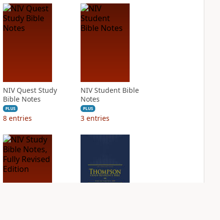
NIV Quest Study
NIV Student Bible
Bible Notes
Notes
PLUS
PLUS
8
entries
3
entries