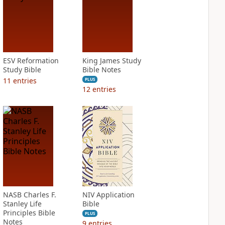
ESV Reformation
King James Study
Study Bible
Bible Notes
11
entries
PLUS
12
entries
NASB Charles F.
NIV Application
Stanley Life
Bible
Principles Bible
PLUS
Notes
9
entries