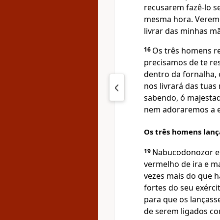
recusarem fazê-lo s
mesma hora. Veremo
livrar das minhas mã
16
Os três homens r
precisamos de te re
dentro da fornalha, 
nos livrará das tua
sabendo, ó majestad
nem adoraremos a es
Os três homens lanç
19
Nabucodonozor enc
vermelho de ira e m
vezes mais do que 
fortes do seu exérci
para que os lançass
de serem ligados co