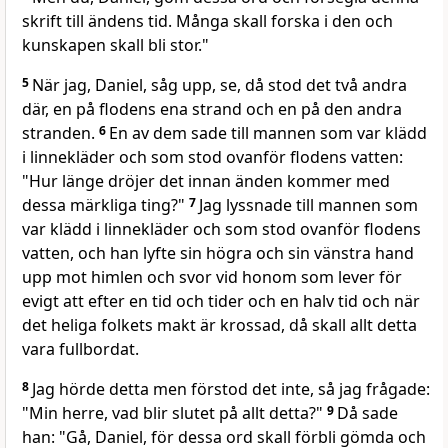
skrift till ändens tid. Många skall forska i den och
kunskapen skall bli stor."
5
När jag, Daniel, såg upp, se, då stod det två andra
där, en på flodens ena strand och en på den andra
stranden.
6
En av dem sade till mannen som var klädd
i linnekläder och som stod ovanför flodens vatten:
"Hur länge dröjer det innan änden kommer med
dessa märkliga ting?"
7
Jag lyssnade till mannen som
var klädd i linnekläder och som stod ovanför flodens
vatten, och han lyfte sin högra och sin vänstra hand
upp mot himlen och svor vid honom som lever för
evigt att efter en tid och tider och en halv tid och när
det heliga folkets makt är krossad, då skall allt detta
vara fullbordat.
8
Jag hörde detta men förstod det inte, så jag frågade:
"Min herre, vad blir slutet på allt detta?"
9
Då sade
han: "Gå, Daniel, för dessa ord skall förbli gömda och