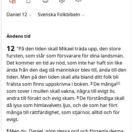
Daniel 12
Svenska Folkbibeln
Ändens tid
12
"På den tiden skall Mikael träda upp, den store
fursten, som står som försvarare för dina landsmän.
Det kommer en tid av nöd, som inte har haft sin like
ända från den dag då människor blev till, ända till den
tiden. Men på den tiden skall alla bland ditt folk bli
frälsta som finns uppskrivna i boken.
2
De många
[
a
]
som sover i mullen skall vakna, några till evigt liv,
andra till förakt och evig skam.
3
De förståndiga skall
då lysa som himlavalvets ljus, och de som har fört
många till rättfärdighet, som stjärnor, alltid och för
evigt.
4
Men du, Daniel, göm dessa ord och försegla denna