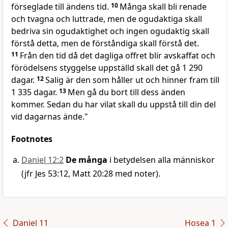
förseglade till ändens tid.
10
Många skall bli renade
och tvagna och luttrade, men de ogudaktiga skall
bedriva sin ogudaktighet och ingen ogudaktig skall
förstå detta, men de förståndiga skall förstå det.
11
Från den tid då det dagliga offret blir avskaffat och
förödelsens styggelse uppställd skall det gå 1 290
dagar.
12
Salig är den som håller ut och hinner fram till
1 335 dagar.
13
Men gå du bort till dess änden
kommer. Sedan du har vilat skall du uppstå till din del
vid dagarnas ände."
Footnotes
Daniel 12:2
De många
i betydelsen alla människor
(jfr Jes 53:12, Matt 20:28 med noter).
Daniel 11
Hosea 1