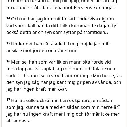
förnämsta furstarna, mig till hjälp, under det att jag
förut hade stått där allena mot Persiens konungar.
14
Och nu har jag kommit för att undervisa dig om
vad som skall hända ditt folk i kommande dagar; ty
också detta är en syn som syftar på framtiden.»
15
Under det han så talade till mig, böjde jag mitt
ansikte mot jorden och var stum.
16
Men se, han som var lik en människa rörde vid
mina läppar. Då upplät jag min mun och talade och
sade till honom som stod framför mig: »Min herre, vid
den syn jag såg har jag känt mig gripen av vånda, och
jag har ingen kraft mer kvar.
17
Huru skulle också min herres tjänare, en sådan
som jag, kunna tala med en sådan som min herre är?
Jag har nu ingen kraft mer i mig och förmår icke mer
att andas.»