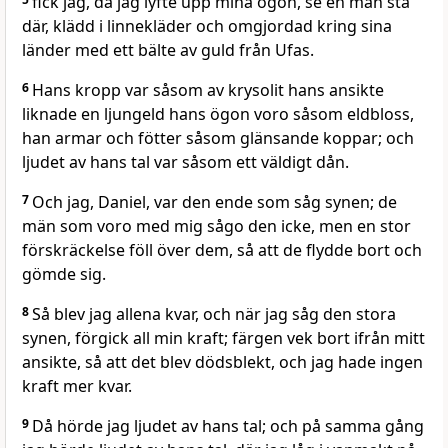
fick jag, då jag lyfte upp mina ögon, se en man stå
där, klädd i linnekläder och omgjordad kring sina
länder med ett bälte av guld från Ufas.
6
Hans kropp var såsom av krysolit hans ansikte
liknade en ljungeld hans ögon voro såsom eldbloss,
han armar och fötter såsom glänsande koppar; och
ljudet av hans tal var såsom ett väldigt dån.
7
Och jag, Daniel, var den ende som såg synen; de
män som voro med mig sågo den icke, men en stor
förskräckelse föll över dem, så att de flydde bort och
gömde sig.
8
Så blev jag allena kvar, och när jag såg den stora
synen, förgick all min kraft; färgen vek bort ifrån mitt
ansikte, så att det blev dödsblekt, och jag hade ingen
kraft mer kvar.
9
Då hörde jag ljudet av hans tal; och på samma gång