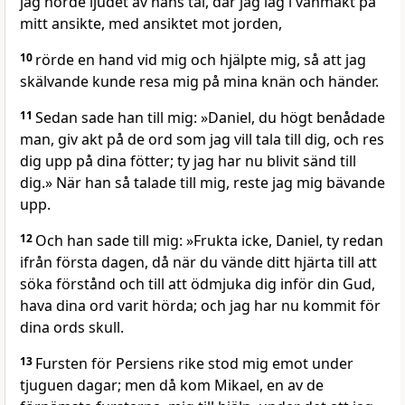
jag hörde ljudet av hans tal, där jag låg i vanmakt på
mitt ansikte, med ansiktet mot jorden,
10
rörde en hand vid mig och hjälpte mig, så att jag
skälvande kunde resa mig på mina knän och händer.
11
Sedan sade han till mig: »Daniel, du högt benådade
man, giv akt på de ord som jag vill tala till dig, och res
dig upp på dina fötter; ty jag har nu blivit sänd till
dig.» När han så talade till mig, reste jag mig bävande
upp.
12
Och han sade till mig: »Frukta icke, Daniel, ty redan
ifrån första dagen, då när du vände ditt hjärta till att
söka förstånd och till att ödmjuka dig inför din Gud,
hava dina ord varit hörda; och jag har nu kommit för
dina ords skull.
13
Fursten för Persiens rike stod mig emot under
tjuguen dagar; men då kom Mikael, en av de