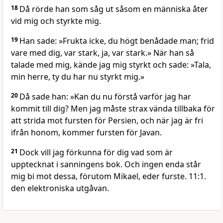
18
Då rörde han som såg ut såsom en människa åter
vid mig och styrkte mig.
19
Han sade: »Frukta icke, du högt benådade man; frid
vare med dig, var stark, ja, var stark.» När han så
talade med mig, kände jag mig styrkt och sade: »Tala,
min herre, ty du har nu styrkt mig.»
20
Då sade han: »Kan du nu förstå varför jag har
kommit till dig? Men jag måste strax vända tillbaka för
att strida mot fursten för Persien, och när jag är fri
ifrån honom, kommer fursten för Javan.
21
Dock vill jag förkunna för dig vad som är
upptecknat i sanningens bok. Och ingen enda står
mig bi mot dessa, förutom Mikael, eder furste. 11:1.
den elektroniska utgåvan.