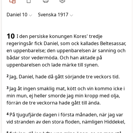
Daniel 10
Svenska 1917
10
I den persiske konungen Kores' tredje
regeringsår fick Daniel, som ock kallades Beltesassar,
en uppenbarelse; den uppenbarelsen är sanning och
bådar stor vedermöda. Och han aktade på
uppenbarelsen och lade märke till synen.
2
Jag, Daniel, hade då gått sörjande tre veckors tid.
3
Jag åt ingen smaklig mat, kött och vin kommo icke i
min mun, ej heller smorde jag min kropp med olja,
förrän de tre veckorna hade gått till ända.
4
På tjugufjärde dagen i första månaden, när jag var
vid stranden av den stora floden, nämligen Hiddekel,
5