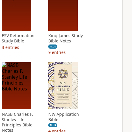
ESV Reformation
King James Study
Study Bible
Bible Notes
3
entries
PLUS
9
entries
NASB Charles F.
NIV Application
Stanley Life
Bible
Principles Bible
PLUS
Notes
4
entries