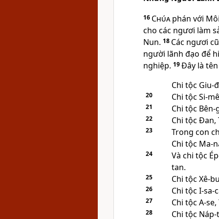
16
Chúa
phán với Môi
cho các ngươi làm sả
Nun.
18
Các ngươi cũ
người lãnh đạo để hi
nghiệp.
19
Ðây là tê
Chi tộc Giu-
20
Chi tộc Si-m
21
Chi tộc Bên-g
22
Chi tộc Ðan, 
23
Trong con ch
Chi tộc Ma-n
24
Và chi tộc É
tan.
25
Chi tộc Xê-b
26
Chi tộc I-sa-
27
Chi tộc A-se,
28
Chi tộc Náp-