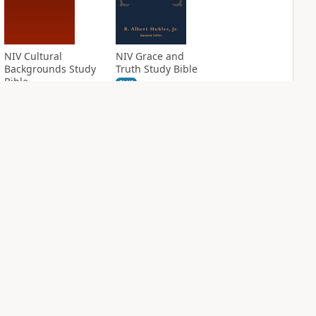
NIV Cultural
NIV Grace and
Backgrounds Study
Truth Study Bible
Bible
PLUS
2
entries
PLUS
2
entries
NIV Jesus Bible
NIV Quest Study
Bible Notes
PLUS
2
entries
PLUS
4
entries