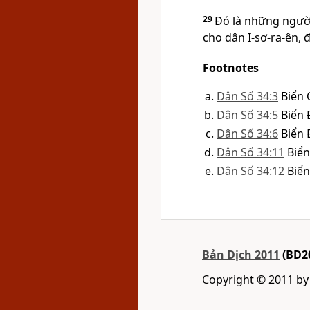
29
Ðó là những ngư
cho dân I-sơ-ra-ên,
Footnotes
Dân Số 34:3
Biển 
Dân Số 34:5
Biển 
Dân Số 34:6
Biển 
Dân Số 34:11
Biển
Dân Số 34:12
Biển
Bản Dịch 2011
(BD2
Copyright © 2011 b