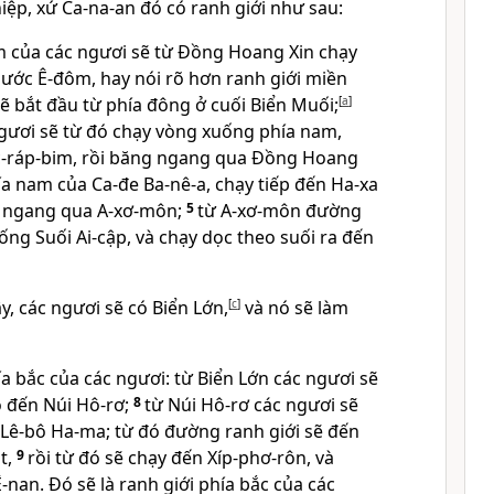
iệp, xứ Ca-na-an đó có ranh giới như sau:
m của các ngươi sẽ từ Ðồng Hoang Xin chạy
nước Ê-đôm, hay nói rõ hơn ranh giới miền
ẽ bắt đầu từ phía đông ở cuối Biển Muối;
[
a
]
ngươi sẽ từ đó chạy vòng xuống phía nam,
c-ráp-bim, rồi băng ngang qua Ðồng Hoang
ía nam của Ca-đe Ba-nê-a, chạy tiếp đến Ha-xa
ắt ngang qua A-xơ-môn;
5
từ A-xơ-môn đường
ống Suối Ai-cập, và chạy dọc theo suối ra đến
ây, các ngươi sẽ có Biển Lớn,
[
c
]
và nó sẽ làm
ía bắc của các ngươi: từ Biển Lớn các ngươi sẽ
 đến Núi Hô-rơ;
8
từ Núi Hô-rơ các ngươi sẽ
ê-bô Ha-ma; từ đó đường ranh giới sẽ đến
t,
9
rồi từ đó sẽ chạy đến Xíp-phơ-rôn, và
-nan. Ðó sẽ là ranh giới phía bắc của các