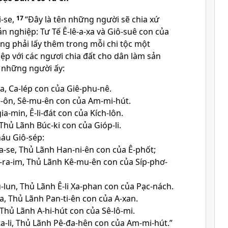
-se,
17
“Ðây là tên những người sẽ chia xứ
n nghiệp: Tư Tế Ê-lê-a-xa và Giô-suê con của
ng phải lấy thêm trong mỗi chi tộc một
ệp với các ngươi chia đất cho dân làm sản
n những người ấy:
đa, Ca-lép con của Giê-phu-nê.
ê-ôn, Sê-mu-ên con của Am-mi-hút.
ia-min, Ê-li-đát con của Kích-lôn.
Thủ Lãnh Búc-ki con của Gióp-li.
áu Giô-sép:
a-se, Thủ Lãnh Han-ni-ên con của Ê-phốt;
p-ra-im, Thủ Lãnh Kê-mu-ên con của Síp-phơ-
u-lun, Thủ Lãnh Ê-li Xa-phan con của Pạc-nách.
ca, Thủ Lãnh Pan-ti-ên con của A-xan.
 Thủ Lãnh A-hi-hút con của Sê-lô-mi.
ta-li, Thủ Lãnh Pê-đa-hên con của Am-mi-hút.”