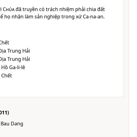
ời
Chúa
đã truyền có trách nhiệm phải chia đất
 để họ nhận làm sản nghiệp trong xứ Ca-na-an.
Chết
Ðịa Trung Hải
Ðịa Trung Hải
 Hồ Ga-li-lê
 Chết
011)
y Bau Dang