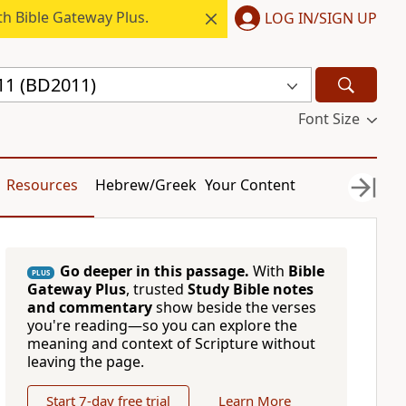
h Bible Gateway Plus.
LOG IN/SIGN UP
11 (BD2011)
Font Size
Resources
Hebrew/Greek
Your Content
Go deeper in this passage.
With
Bible
PLUS
Gateway Plus
, trusted
Study Bible notes
and commentary
show beside the verses
you're reading—so you can explore the
meaning and context of Scripture without
leaving the page.
Start 7-day free trial
Learn More