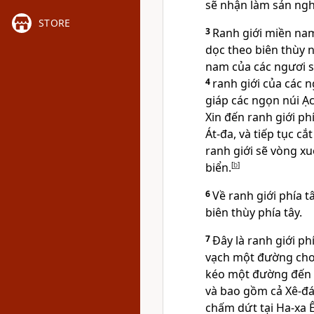
sẽ nhận làm sản ngh
STORE
3
Ranh giới miền na
dọc theo biên thùy 
nam của các ngươi s
4
ranh giới của các 
giáp các ngọn núi Ạ
Xin đến ranh giới ph
Át-đa, và tiếp tục c
ranh giới sẽ vòng xu
biển.
[
b
]
6
Về ranh giới phía t
biên thùy phía tây.
7
Ðây là ranh giới ph
vạch một đường cho
kéo một đường đến L
và bao gồm cả Xê-đá
chấm dứt tại Ha-xa Ê