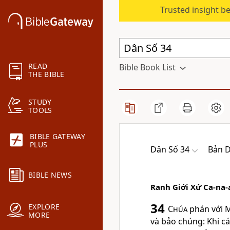
Trusted insight b
READ
Bible Book List
THE BIBLE
STUDY
TOOLS
BIBLE GATEWAY
PLUS
Dân Số 34
Bản D
BIBLE NEWS
Ranh Giới Xứ Ca-na-
34
EXPLORE
Chúa
phán với M
MORE
và bảo chúng: Khi c