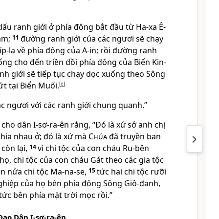
dấu ranh giới ở phía đông bắt đầu từ Ha-xa Ê-
am;
11
đường ranh giới của các ngươi sẽ chạy
p-la về phía đông của A-in; rồi đường ranh
xuống cho đến triền đồi phía đông của Biển Kin-
h giới sẽ tiếp tục chạy dọc xuống theo Sông
t tại Biển Muối.
[
e
]
ác ngươi với các ranh giới chung quanh.”
 cho dân I-sơ-ra-ên rằng, “Ðó là xứ sở anh chị
hia nhau ở; đó là xứ mà
Chúa
đã truyền ban
 còn lại,
14
vì chi tộc của con cháu Ru-bên
 họ, chi tộc của con cháu Gát theo các gia tộc
ân nửa chi tộc Ma-na-se,
15
tức hai chi tộc rưỡi
ghiệp của họ bên phía đông Sông Giô-đanh,
 tức bên phía mặt trời mọc rồi.”
ạo Dân I-sơ-ra-ên