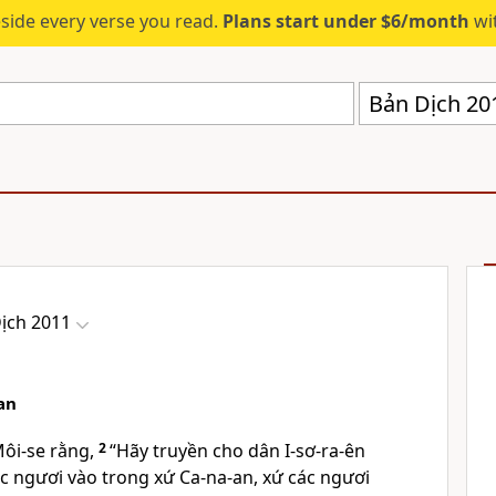
eside every verse you read.
Plans start under $6/month
wit
Bản Dịch 20
ịch 2011
an
ôi-se rằng,
2
“Hãy truyền cho dân I-sơ-ra-ên
ác ngươi vào trong xứ Ca-na-an, xứ các ngươi