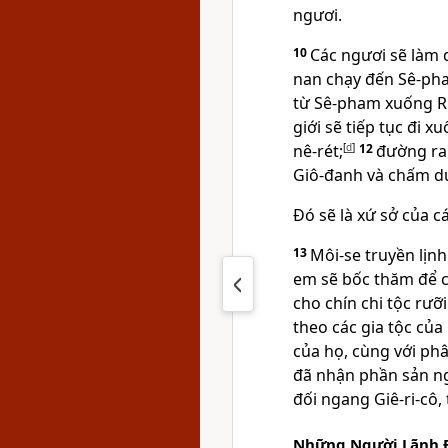
ngươi.
10
Các ngươi sẽ làm 
nan chạy đến Sê-ph
từ Sê-pham xuống Rí
giới sẽ tiếp tục đi 
nê-rét;
[
d
]
12
đường ran
Giô-đanh và chấm dứ
Ðó sẽ là xứ sở của c
13
Môi-se truyền lịnh
em sẽ bốc thăm để c
cho chín chi tộc rưỡi
theo các gia tộc của
của họ, cùng với ph
đã nhận phần sản n
đối ngang Giê-ri-cô,
Những Người Lãnh Ð