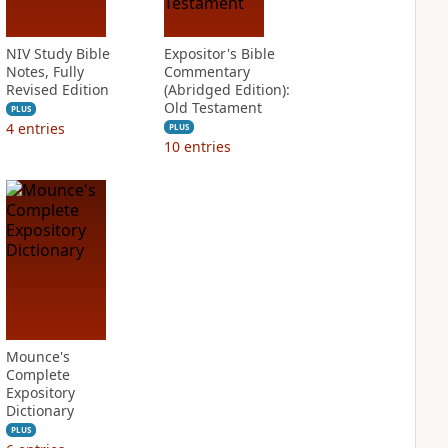
NIV Study Bible
Expositor's Bible
Notes, Fully
Commentary
Revised Edition
(Abridged Edition):
Old Testament
PLUS
4
entries
PLUS
10
entries
Mounce's
Complete
Expository
Dictionary
PLUS