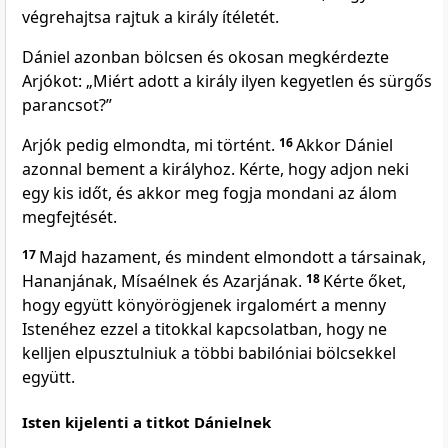
végrehajtsa rajtuk a király ítéletét.
Dániel azonban bölcsen és okosan megkérdezte
Arjókot: „Miért adott a király ilyen kegyetlen és sürgős
parancsot?”
Arjók pedig elmondta, mi történt.
16
Akkor Dániel
azonnal bement a királyhoz. Kérte, hogy adjon neki
egy kis időt, és akkor meg fogja mondani az álom
megfejtését.
17
Majd hazament, és mindent elmondott a társainak,
Hananjának, Mísaélnek és Azarjának.
18
Kérte őket,
hogy együtt könyörögjenek irgalomért a menny
Istenéhez ezzel a titokkal kapcsolatban, hogy ne
kelljen elpusztulniuk a többi babilóniai bölcsekkel
együtt.
Isten kijelenti a titkot Dánielnek