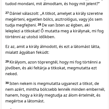
tudod mondani, mit álmodtam, és hogy mit jelent?”
27
Dániel válaszolt: „A titkot, amelyet a király szeretne
megérteni, egyetlen bölcs, asztrológus, vagy jós sem
tudja megfejteni.
28
De van Isten az égben, aki
leleplezi a titkokat! Ő mutatta meg a királynak, mi fog
történni az utolsó időkben.
Ez az, amit a király álmodott, és ezt a látomást látta,
mialatt ágyában feküdt:
29
Királyom, azon töprengtél, hogy mi fog történni a
jövőben, és aki feltárja a titkokat, megmutatta ezt
neked.
30
Isten nekem is megmutatta ugyanezt a titkot, de
nem azért, mintha bölcsebb lennék minden embernél,
hanem, hogy a király megtudja az álom értelmét, és
megértse a látomást.