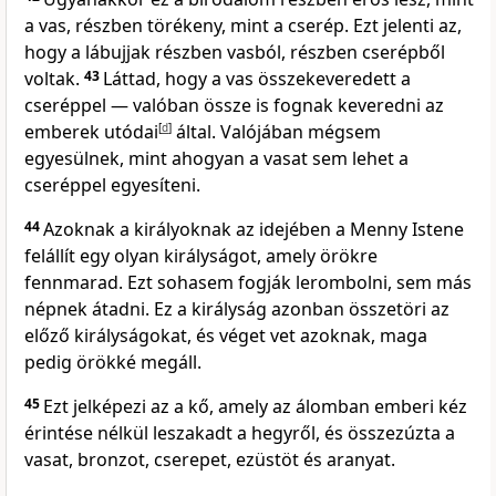
a vas, részben törékeny, mint a cserép. Ezt jelenti az,
hogy a lábujjak részben vasból, részben cserépből
voltak.
43
Láttad, hogy a vas összekeveredett a
cseréppel — valóban össze is fognak keveredni az
emberek utódai
[
d
]
által. Valójában mégsem
egyesülnek, mint ahogyan a vasat sem lehet a
cseréppel egyesíteni.
44
Azoknak a királyoknak az idejében a Menny Istene
felállít egy olyan királyságot, amely örökre
fennmarad. Ezt sohasem fogják lerombolni, sem más
népnek átadni. Ez a királyság azonban összetöri az
előző királyságokat, és véget vet azoknak, maga
pedig örökké megáll.
45
Ezt jelképezi az a kő, amely az álomban emberi kéz
érintése nélkül leszakadt a hegyről, és összezúzta a
vasat, bronzot, cserepet, ezüstöt és aranyat.