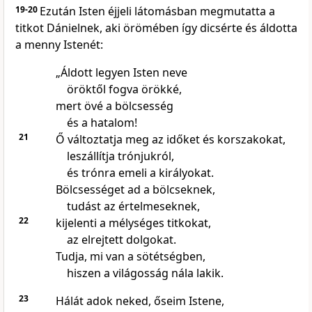
19-20
Ezután Isten éjjeli látomásban megmutatta a
titkot Dánielnek, aki örömében így dicsérte és áldotta
a menny Istenét:
„Áldott legyen Isten neve
öröktől fogva örökké,
mert övé a bölcsesség
és a hatalom!
21
Ő változtatja meg az időket és korszakokat,
leszállítja trónjukról,
és trónra emeli a királyokat.
Bölcsességet ad a bölcseknek,
tudást az értelmeseknek,
22
kijelenti a mélységes titkokat,
az elrejtett dolgokat.
Tudja, mi van a sötétségben,
hiszen a világosság nála lakik.
23
Hálát adok neked, őseim Istene,