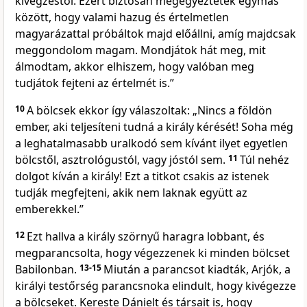
kivégzéstől. Ezért biztosan megegyeztetek egymás
között, hogy valami hazug és értelmetlen
magyarázattal próbáltok majd előállni, amíg majdcsak
meggondolom magam. Mondjátok hát meg, mit
álmodtam, akkor elhiszem, hogy valóban meg
tudjátok fejteni az értelmét is.”
10
A bölcsek ekkor így válaszoltak: „Nincs a földön
ember, aki teljesíteni tudná a király kérését! Soha még
a leghatalmasabb uralkodó sem kívánt ilyet egyetlen
bölcstől, asztrológustól, vagy jóstól sem.
11
Túl nehéz
dolgot kíván a király! Ezt a titkot csakis az istenek
tudják megfejteni, akik nem laknak együtt az
emberekkel.”
12
Ezt hallva a király szörnyű haragra lobbant, és
megparancsolta, hogy végezzenek ki minden bölcset
Babilonban.
13-15
Miután a parancsot kiadták, Arjók, a
királyi testőrség parancsnoka elindult, hogy kivégezze
a bölcseket. Kereste Dánielt és társait is, hogy