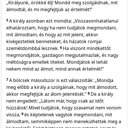
„Királyunk, örökké élj! Mondd meg szolgáidnak, mit
álmodtál, és mi megfejtjük az értelmét!”
5
A király azonban ezt mondta: „Visszavonhatatlanul
elhatároztam, hogy ha nem tudjátok megmondani,
mit álmodtam, és hogy az mit jelent, akkor
kivégeztetlek benneteket, és házatok romjai
szemétdombbá lesznek.
6
Ha viszont mindkettőt
megmondjátok, gazdagon megjutalmazlak, és nagy
méltóságra emellek titeket. Mondjátok el tehát
nekem mind az álmot, mind annak értelmét!”
7
A bölcsek másodszor is ezt válaszolták: „Mondja
meg előbb a király a szolgáinak, hogy mit álmodott,
akkor megfejtjük az álom jelentését.”
8
De a király
nem engedett: „Látom már, hogy csak az időt
húzzátok! Mivel tudjátok, hogy szavamat nem vonom
vissza,
9
és képtelenek vagytok megmondani, mit
álmodtam, semmiképpen nem menekülhettek meg a