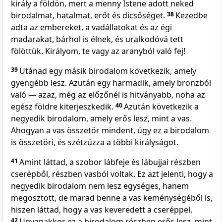
király a földön, mert a menny Istene adott neked
birodalmat, hatalmat, erőt és dicsőséget.
38
Kezedbe
adta az embereket, a vadállatokat és az égi
madarakat, bárhol is élnek, és uralkodóvá tett
fölöttük. Királyom, te vagy az aranyból való fej!
39
Utánad egy másik birodalom következik, amely
gyengébb lesz. Azután egy harmadik, amely bronzból
való — azaz, még az előzőnél is hitványabb, noha az
egész földre kiterjeszkedik.
40
Azután következik a
negyedik birodalom, amely erős lesz, mint a vas.
Ahogyan a vas összetör mindent, úgy ez a birodalom
is összetöri, és szétzúzza a többi királyságot.
41
Amint láttad, a szobor lábfeje és lábujjai részben
cserépből, részben vasból voltak. Ez azt jelenti, hogy a
negyedik birodalom nem lesz egységes, hanem
megosztott, de marad benne a vas keménységéből is,
hiszen láttad, hogy a vas keveredett a cseréppel.
42
Ugyanakkor ez a birodalom részben erős lesz, mint