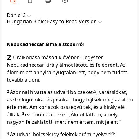
Dániel 2
Hungarian Bible: Easy-to-Read Version
Nebukadneccar álma a szoborról
2
Uralkodása második évében
[
a
]
egyszer
Nebukadneccar király álmot látott, és felébredt. Az
álom miatt annyira nyugtalan lett, hogy nem tudott
tovább aludni.
2
Azonnal hívatta az udvari bölcseket
[
b
]
, varázslókat,
asztrológusokat és jósokat, hogy fejtsék meg az álom
értelmét. Amikor azok összegyűltek, és a király elé
álltak,
3
ezt mondta nekik: „Álmot láttam, amely
nagyon felzaklatott, mert nem értem, mit jelent!”
4
Az udvari bölcsek így feleltek arám nyelven
[
c
]
: