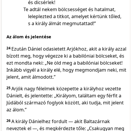
és dicsérlek!
Te adtál nekem bölcsességet és hatalmat,
leleplezted a titkot, amelyet kértünk tőled,
s a király álmát megmutattad!”
Az álom és jelentése
24
Ezután Dániel odasietett Arjókhoz, akit a király azzal
bízott meg, hogy végezze ki a babilóniai bölcseket, és
ezt mondta neki: „Ne öld meg a babilóniai bölcseket!
Inkább vigyél a király elé, hogy megmondjam neki, mit
jelent, amit álmodott.”
25
Arjók nagy félelmek közepette a királyhoz vezette
Dánielt, és jelentette: „Királyom, találtam egy férfit a
Júdából származó foglyok között, aki tudja, mit jelent
az álom.”
26
A király Dánielhez fordult — akit Baltazárnak
neveztek el —, és megkérdezte tőle: „Csakugyan meg