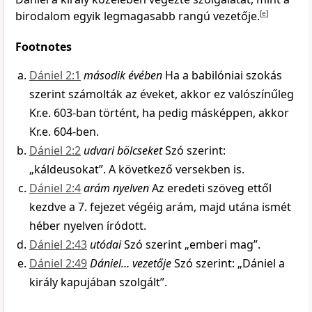
birodalom egyik legmagasabb rangú vezetője.
[
e
]
Footnotes
Dániel 2:1
második évében
Ha a babilóniai szokás
szerint számolták az éveket, akkor ez valószínűleg
Kr.e. 603-ban történt, ha pedig másképpen, akkor
Kr.e. 604-ben.
Dániel 2:2
udvari bölcseket
Szó szerint:
„káldeusokat”. A következő versekben is.
Dániel 2:4
arám nyelven
Az eredeti szöveg ettől
kezdve a 7. fejezet végéig arám, majd utána ismét
héber nyelven íródott.
Dániel 2:43
utódai
Szó szerint „emberi mag”.
Dániel 2:49
Dániel… vezetője
Szó szerint: „Dániel a
király kapujában szolgált”.