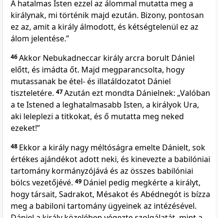
A hatalmas Isten ezzel az álommal mutatta meg a
királynak, mi történik majd ezután. Bizony, pontosan
ez az, amit a király álmodott, és kétségtelenül ez az
álom jelentése.”
46
Akkor Nebukadneccar király arcra borult Dániel
előtt, és imádta őt. Majd megparancsolta, hogy
mutassanak be étel- és illatáldozatot Dániel
tiszteletére.
47
Azután ezt mondta Dánielnek: „Valóban
a te Istened a leghatalmasabb Isten, a királyok Ura,
aki leleplezi a titkokat, és ő mutatta meg neked
ezeket!”
48
Ekkor a király nagy méltóságra emelte Dánielt, sok
értékes ajándékot adott neki, és kinevezte a babilóniai
tartomány kormányzójává és az összes babilóniai
bölcs vezetőjévé.
49
Dániel pedig megkérte a királyt,
hogy társait, Sadrakot, Mésakot és Abédnegót is bízza
meg a babiloni tartomány ügyeinek az intézésével.
Dániel a király közelében végezte szolgálatát, mint a