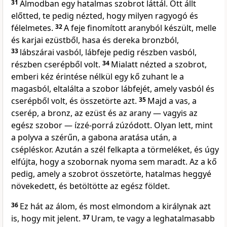
31
Álmodban egy hatalmas szobrot láttál. Ott állt
előtted, te pedig nézted, hogy milyen ragyogó és
félelmetes.
32
A feje finomított aranyból készült, melle
és karjai ezüstből, hasa és dereka bronzból,
33
lábszárai vasból, lábfeje pedig részben vasból,
részben cserépből volt.
34
Mialatt nézted a szobrot,
emberi kéz érintése nélkül egy kő zuhant le a
magasból, eltalálta a szobor lábfejét, amely vasból és
cserépből volt, és összetörte azt.
35
Majd a vas, a
cserép, a bronz, az ezüst és az arany — vagyis az
egész szobor — ízzé-porrá zúzódott. Olyan lett, mint
a polyva a szérűn, a gabona aratása után, a
csépléskor. Azután a szél felkapta a törmeléket, és úgy
elfújta, hogy a szobornak nyoma sem maradt. Az a kő
pedig, amely a szobrot összetörte, hatalmas heggyé
növekedett, és betöltötte az egész földet.
36
Ez hát az álom, és most elmondom a királynak azt
is, hogy mit jelent.
37
Uram, te vagy a leghatalmasabb