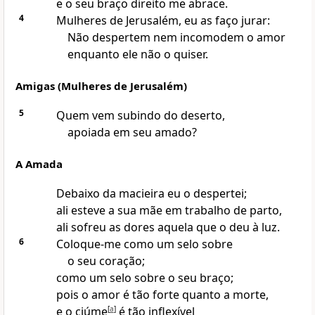
e o seu braço direito me abrace.
4
Mulheres de Jerusalém, eu as faço jurar:
Não despertem nem incomodem o amor
enquanto ele não o quiser.
Amigas (Mulheres de Jerusalém)
5
Quem vem subindo do deserto,
apoiada em seu amado?
A Amada
Debaixo da macieira eu o despertei;
ali esteve a sua mãe em trabalho de parto,
ali sofreu as dores aquela que o deu à luz.
6
Coloque-me como um selo sobre
o seu coração;
como um selo sobre o seu braço;
pois o amor é tão forte quanto a morte,
e o ciúme
[
a
]
é tão inflexível