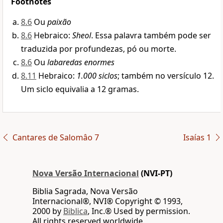
Footnotes
8.6
Ou
paixão
8.6
Hebraico:
Sheol
. Essa palavra também pode ser
traduzida por profundezas, pó ou morte.
8.6
Ou
labaredas enormes
8.11
Hebraico:
1.000 siclos
; também no versículo 12.
Um siclo equivalia a 12 gramas.
Cantares de Salomâo 7
Isaías 1
Nova Versão Internacional
(NVI-PT)
Biblia Sagrada, Nova Versão
Internacional®, NVI® Copyright © 1993,
2000 by
Biblica
, Inc.® Used by permission.
All rights reserved worldwide.