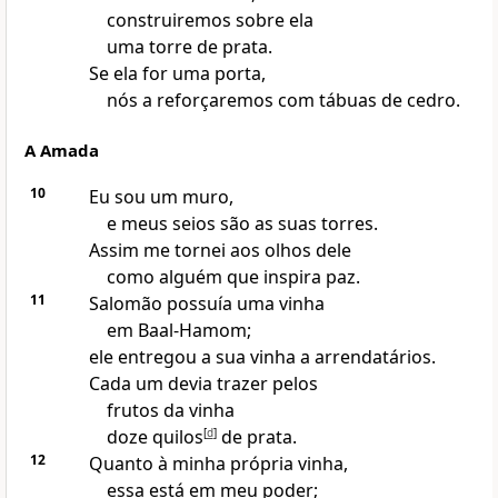
construiremos sobre ela
uma torre de prata.
Se ela for uma porta,
nós a reforçaremos com tábuas de cedro.
A Amada
10
Eu sou um muro,
e meus seios são as suas torres.
Assim me tornei aos olhos dele
como alguém que inspira paz.
11
Salomão possuía uma vinha
em Baal-Hamom;
ele entregou a sua vinha a arrendatários.
Cada um devia trazer pelos
frutos da vinha
doze quilos
[
d
]
de prata.
12
Quanto à minha própria vinha,
essa está em meu poder;