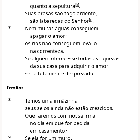
quanto a sepultura
[
b
]
.
Suas brasas são fogo ardente,
são labaredas do Senhor
[
c
]
.
7
Nem muitas águas conseguem
apagar o amor;
os rios não conseguem levá-lo
na correnteza.
Se alguém oferecesse todas as riquezas
da sua casa para adquirir o amor,
seria totalmente desprezado.
Irmãos
8
Temos uma irmãzinha;
seus seios ainda não estão crescidos.
Que faremos com nossa irmã
no dia em que for pedida
em casamento?
9
Se ela for um muro,