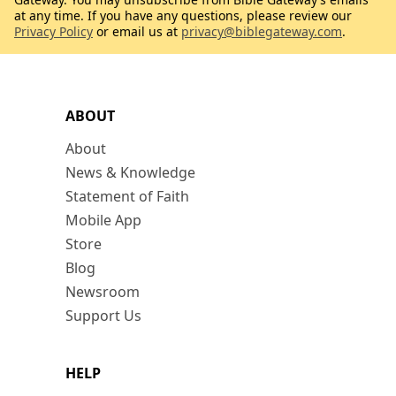
at any time. If you have any questions, please review our
Privacy Policy
or email us at
privacy@biblegateway.com
.
ABOUT
About
News & Knowledge
Statement of Faith
Mobile App
Store
Blog
Newsroom
Support Us
HELP