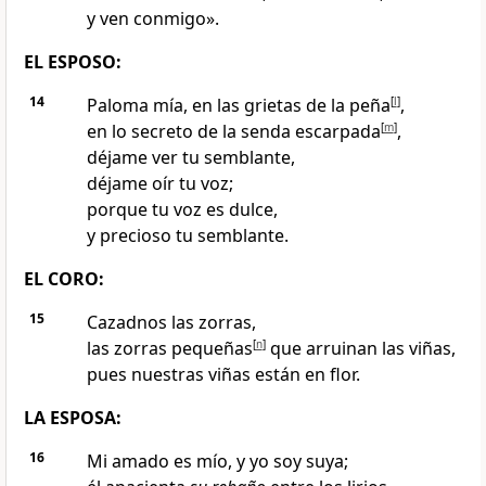
y ven conmigo
».
EL ESPOSO:
14
Paloma mía
, en las grietas de la peña
[
l
]
,
en lo secreto de la senda escarpada
[
m
]
,
déjame ver tu semblante,
déjame oír tu voz
;
porque tu voz es dulce,
y precioso tu semblante
.
EL CORO:
15
Cazadnos las zorras
,
las zorras pequeñas
[
n
]
que arruinan las viñas,
pues nuestras viñas están en flor
.
LA ESPOSA:
16
Mi amado es mío, y yo soy suya
;