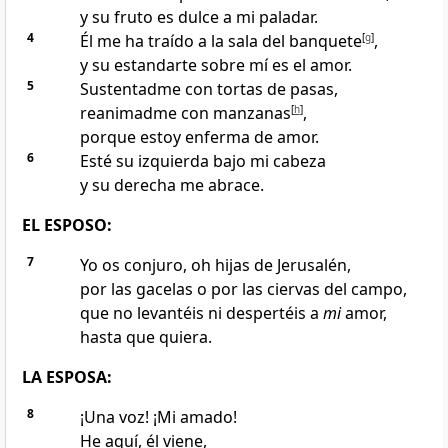
y su fruto
es dulce a mi paladar.
4
Él me ha traído
a la sala del banquete
[
g
]
,
y su estandarte
sobre mí es el amor.
5
Sustentadme con tortas de pasas
,
reanimadme con manzanas
[
h
]
,
porque estoy enferma de amor
.
6
Esté su izquierda bajo mi cabeza
y su derecha me abrace
.
EL ESPOSO:
7
Yo os conjuro, oh hijas de Jerusalén
,
por las gacelas o por las ciervas
del campo,
que no levantéis ni despertéis a
mi
amor,
hasta que quiera
.
LA ESPOSA:
8
¡Una voz! ¡Mi amado!
He aquí, él viene,