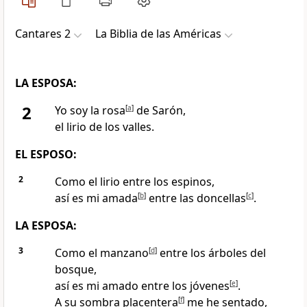
Cantares 2
La Biblia de las Américas
LA ESPOSA:
2
Yo soy la rosa
[
a
]
de Sarón
,
el lirio
de los valles.
EL ESPOSO:
2
Como el lirio entre los espinos,
así es mi amada
[
b
]
entre las doncellas
[
c
]
.
LA ESPOSA:
3
Como el manzano
[
d
]
entre los árboles del
bosque,
así es mi amado entre los jóvenes
[
e
]
.
A su sombra placentera
[
f
]
me he sentado,