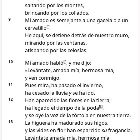
saltando por los montes
,
brincando por los collados.
9
Mi amado es semejante a una gacela o a un
cervatillo
[
i
]
.
He aquí, se detiene detrás de nuestro muro,
mirando por las ventanas,
atisbando por las celosías
.
10
Mi amado habló
[
j
]
, y me dijo:
«Levántate, amada mía, hermosa mía,
y ven conmigo
.
11
Pues mira, ha pasado el invierno,
ha cesado la lluvia
y
se ha ido.
12
Han aparecido las flores en la tierra;
ha llegado el tiempo de la poda
[
k
]
,
y se oye la voz de la tórtola
en nuestra tierra.
13
La higuera
ha madurado sus higos,
y las vides en flor han esparcido
su
fragancia.
Levántate amada mía, hermosa mía,