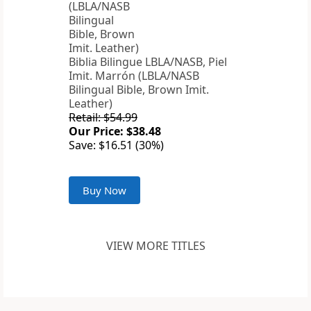
Biblia Bilingue LBLA/NASB, Piel
Imit. Marrón (LBLA/NASB
Bilingual Bible, Brown Imit.
Leather)
Retail: $54.99
Our Price: $38.48
Save: $16.51 (30%)
Buy Now
VIEW MORE TITLES