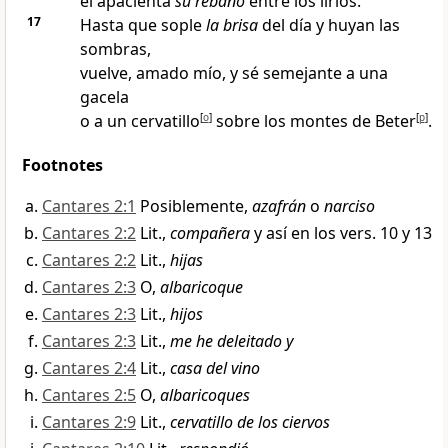
él apacienta
su rebaño
entre los lirios
.
17
Hasta que sople
la brisa
del día y huyan las
sombras
,
vuelve, amado mío, y sé semejante a una
gacela
o a un cervatillo
[
o
]
sobre los montes
de Beter
[
p
]
.
Footnotes
Cantares 2:1
Posiblemente,
azafrán
o
narciso
Cantares 2:2
Lit.,
compañera
y así en los vers. 10 y 13
Cantares 2:2
Lit.,
hijas
Cantares 2:3
O,
albaricoque
Cantares 2:3
Lit.,
hijos
Cantares 2:3
Lit.,
me he deleitado y
Cantares 2:4
Lit.,
casa del vino
Cantares 2:5
O,
albaricoques
Cantares 2:9
Lit.,
cervatillo de los ciervos