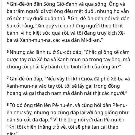
4
Ghi-đê-ôn đến Sông Giô-đanh và qua sông. Ông và
ba trăm người đi với ông đều mệt đuối, nhưng họ vẫn
cố sức truy đuổi quân thù.
5
Ghi-đê-ôn đến nói với dân
Su-cốt rằng, “Xin quý vị cho những người theo tôi ít
bánh, vì họ kiệt sức quá rồi, và tôi đang truy kích Xê-
ba và Xanh-mun-na, các vua dân Mi-đi-an.”
6
Nhưng các lãnh tụ ở Su-cốt đáp, “Chắc gì ông sẽ cầm
được tay của Xê-ba và Xanh-mun-na trong tay ông, mà
chúng tôi phải lấy bánh cho binh lính của ông ăn?”
7
Ghi-đê-ôn đáp, “Nếu vậy thì khi
Chúa
đã phó Xê-ba và
Xanh-mun-na vào tay tôi, tôi sẽ lấy gai trong đồng
hoang và gai thạch nam mà đánh nát thịt các người.”
8
Từ đó ông tiến lên Pê-nu-ên, và cũng hỏi dân Pê-nu-
ên như vậy, nhưng họ cũng đáp lại với ông giống như
dân Su-cốt đã đáp.
9
Vì thế ông nói với dân Pê-nu-ên,
“Khi tôi chiến thắng trở về, tôi sẽ phá tan cái tháp
nầy.”