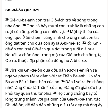
Ghi-đê-ôn Qua Ðời
29
Giê-ru-ba-anh con trai Giô-ách trở về sống trong
nhà ông.
30
Ông có bảy mươi con trai; ấy là những con
ruột của ông, vì ông có nhiều vợ.
31
Một tỳ thiếp của
ông, quê ở Sê-chem, cũng sinh cho ông một con trai;
ông đặt tên cho đứa con ấy là A-bi-mê-léc.
32
Rồi Ghi-
đê-ôn con trai Giô-ách qua đời trong tuổi già nua.
Người ta chôn ông trong mộ của Giô-ách cha ông, tại
Óp-ra, thuộc địa phận của dòng họ A-bi-ê-xe.
33
Vừa khi Ghi-đê-ôn qua đời, dân I-sơ-ra-ên liền sa
ngã và phạm tội tà dâm với các Thần Ba-anh. Họ tôn
Ba-anh Bê-rít làm thần của họ.
34
Dân I-sơ-ra-ên chẳng
nhớ rằng
Chúa
là Thần
[
c
]
của họ, Ðấng đã giải cứu họ
khỏi tay quân thù tứ phía.
35
Họ cũng chẳng bày tỏ
lòng trung thành với gia đình của Giê-ru-ba-anh, tức
Ghi-đê-ôn, để đền đáp những điều tốt đẹp mà ông ấy