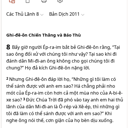
Các Thủ Lãnh 8
Bản Dịch 2011
Ghi-đê-ôn Chiến Thắng và Báo Thù
8
Bấy giờ người Ép-ra-im bắt bẻ Ghi-đê-ôn rằng, “Tại
sao ông đối xử với chúng tôi như vậy? Tại sao khi đi
đánh dân Mi-đi-an ông không cho gọi chúng tôi đi
chung?” Họ đả kích Ghi-đê-ôn nặng lời.
2
Nhưng Ghi-đê-ôn đáp lời họ, “Những gì tôi làm có
thể sánh được với anh em sao? Há chẳng phải nho
mót của Ép-ra-im còn hơn cả một mùa nho của A-bi-ê-
xe sao?
3
Ðức Chúa Trời đã phó vào tay anh em hai thủ
lãnh của dân Mi-đi-an là Ô-rép và Xê-ép, thì những gì
tôi đã làm có thể sánh được với anh em sao?” Khi
nghe ông nói thế, cơn giận của họ bèn dịu xuống.