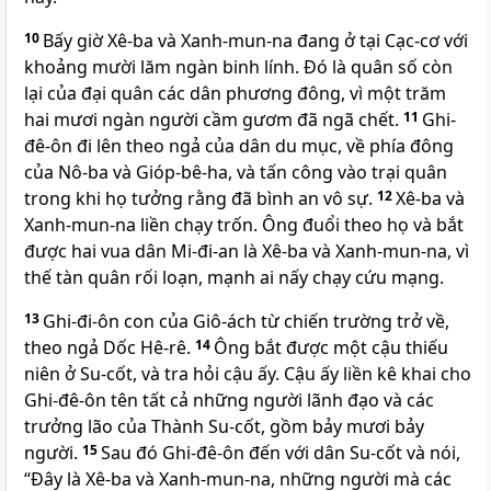
10
Bấy giờ Xê-ba và Xanh-mun-na đang ở tại Cạc-cơ với
khoảng mười lăm ngàn binh lính. Ðó là quân số còn
lại của đại quân các dân phương đông, vì một trăm
hai mươi ngàn người cầm gươm đã ngã chết.
11
Ghi-
đê-ôn đi lên theo ngả của dân du mục, về phía đông
của Nô-ba và Gióp-bê-ha, và tấn công vào trại quân
trong khi họ tưởng rằng đã bình an vô sự.
12
Xê-ba và
Xanh-mun-na liền chạy trốn. Ông đuổi theo họ và bắt
được hai vua dân Mi-đi-an là Xê-ba và Xanh-mun-na, vì
thế tàn quân rối loạn, mạnh ai nấy chạy cứu mạng.
13
Ghi-đi-ôn con của Giô-ách từ chiến trường trở về,
theo ngả Dốc Hê-rê.
14
Ông bắt được một cậu thiếu
niên ở Su-cốt, và tra hỏi cậu ấy. Cậu ấy liền kê khai cho
Ghi-đê-ôn tên tất cả những người lãnh đạo và các
trưởng lão của Thành Su-cốt, gồm bảy mươi bảy
người.
15
Sau đó Ghi-đê-ôn đến với dân Su-cốt và nói,
“Ðây là Xê-ba và Xanh-mun-na, những người mà các