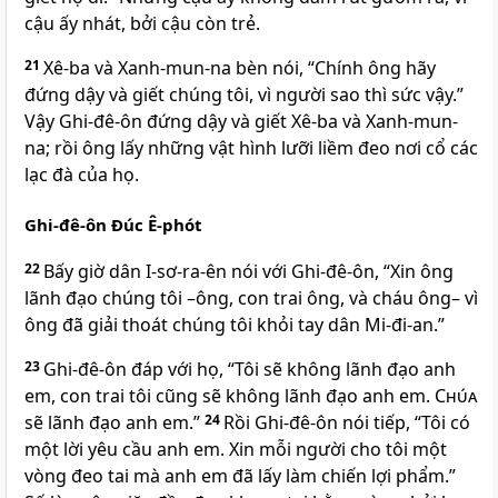
cậu ấy nhát, bởi cậu còn trẻ.
21
Xê-ba và Xanh-mun-na bèn nói, “Chính ông hãy
đứng dậy và giết chúng tôi, vì người sao thì sức vậy.”
Vậy Ghi-đê-ôn đứng dậy và giết Xê-ba và Xanh-mun-
na; rồi ông lấy những vật hình lưỡi liềm đeo nơi cổ các
lạc đà của họ.
Ghi-đê-ôn Ðúc Ê-phót
22
Bấy giờ dân I-sơ-ra-ên nói với Ghi-đê-ôn, “Xin ông
lãnh đạo chúng tôi –ông, con trai ông, và cháu ông– vì
ông đã giải thoát chúng tôi khỏi tay dân Mi-đi-an.”
23
Ghi-đê-ôn đáp với họ, “Tôi sẽ không lãnh đạo anh
em, con trai tôi cũng sẽ không lãnh đạo anh em.
Chúa
sẽ lãnh đạo anh em.”
24
Rồi Ghi-đê-ôn nói tiếp, “Tôi có
một lời yêu cầu anh em. Xin mỗi người cho tôi một
vòng đeo tai mà anh em đã lấy làm chiến lợi phẩm.”