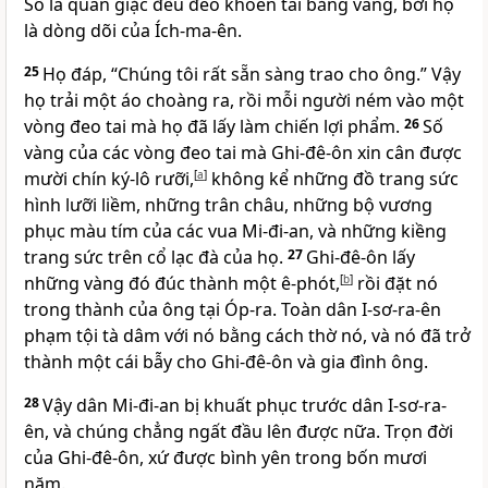
Số là quân giặc đều đeo khoen tai bằng vàng, bởi họ
là dòng dõi của Ích-ma-ên.
25
Họ đáp, “Chúng tôi rất sẵn sàng trao cho ông.” Vậy
họ trải một áo choàng ra, rồi mỗi người ném vào một
vòng đeo tai mà họ đã lấy làm chiến lợi phẩm.
26
Số
vàng của các vòng đeo tai mà Ghi-đê-ôn xin cân được
mười chín ký-lô rưỡi,
[
a
]
không kể những đồ trang sức
hình lưỡi liềm, những trân châu, những bộ vương
phục màu tím của các vua Mi-đi-an, và những kiềng
trang sức trên cổ lạc đà của họ.
27
Ghi-đê-ôn lấy
những vàng đó đúc thành một ê-phót,
[
b
]
rồi đặt nó
trong thành của ông tại Óp-ra. Toàn dân I-sơ-ra-ên
phạm tội tà dâm với nó bằng cách thờ nó, và nó đã trở
thành một cái bẫy cho Ghi-đê-ôn và gia đình ông.
28
Vậy dân Mi-đi-an bị khuất phục trước dân I-sơ-ra-
ên, và chúng chẳng ngất đầu lên được nữa. Trọn đời
của Ghi-đê-ôn, xứ được bình yên trong bốn mươi
năm.