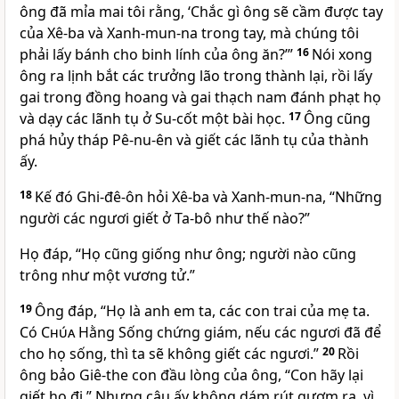
ông đã mỉa mai tôi rằng, ‘Chắc gì ông sẽ cầm được tay
của Xê-ba và Xanh-mun-na trong tay, mà chúng tôi
phải lấy bánh cho binh lính của ông ăn?’”
16
Nói xong
ông ra lịnh bắt các trưởng lão trong thành lại, rồi lấy
gai trong đồng hoang và gai thạch nam đánh phạt họ
và dạy các lãnh tụ ở Su-cốt một bài học.
17
Ông cũng
phá hủy tháp Pê-nu-ên và giết các lãnh tụ của thành
ấy.
18
Kế đó Ghi-đê-ôn hỏi Xê-ba và Xanh-mun-na, “Những
người các ngươi giết ở Ta-bô như thế nào?”
Họ đáp, “Họ cũng giống như ông; người nào cũng
trông như một vương tử.”
19
Ông đáp, “Họ là anh em ta, các con trai của mẹ ta.
Có
Chúa
Hằng Sống chứng giám, nếu các ngươi đã để
cho họ sống, thì ta sẽ không giết các ngươi.”
20
Rồi
ông bảo Giê-the con đầu lòng của ông, “Con hãy lại
giết họ đi.” Nhưng cậu ấy không dám rút gươm ra, vì