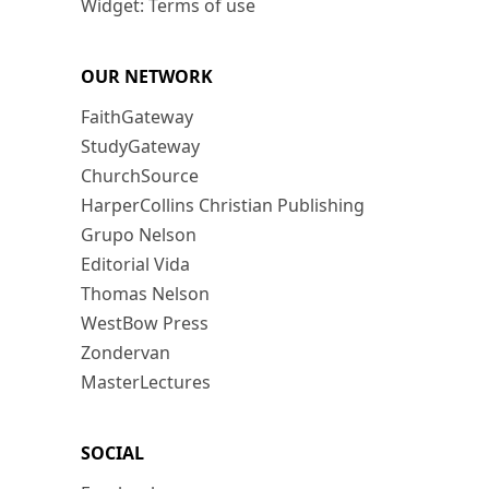
Widget: Terms of use
OUR NETWORK
FaithGateway
StudyGateway
ChurchSource
HarperCollins Christian Publishing
Grupo Nelson
Editorial Vida
Thomas Nelson
WestBow Press
Zondervan
MasterLectures
SOCIAL