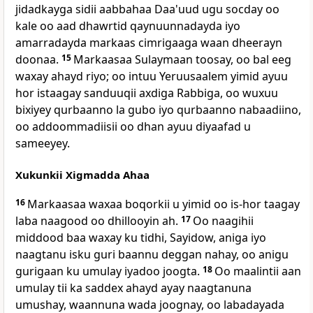
jidadkayga sidii aabbahaa Daa'uud ugu socday oo
kale oo aad dhawrtid qaynuunnadayda iyo
amarradayda markaas cimrigaaga waan dheerayn
doonaa.
15
Markaasaa Sulaymaan toosay, oo bal eeg
waxay ahayd riyo; oo intuu Yeruusaalem yimid ayuu
hor istaagay sanduuqii axdiga Rabbiga, oo wuxuu
bixiyey qurbaanno la gubo iyo qurbaanno nabaadiino,
oo addoommadiisii oo dhan ayuu diyaafad u
sameeyey.
Xukunkii Xigmadda Ahaa
16
Markaasaa waxaa boqorkii u yimid oo is-hor taagay
laba naagood oo dhillooyin ah.
17
Oo naagihii
middood baa waxay ku tidhi, Sayidow, aniga iyo
naagtanu isku guri baannu deggan nahay, oo anigu
gurigaan ku umulay iyadoo joogta.
18
Oo maalintii aan
umulay tii ka saddex ahayd ayay naagtanuna
umushay, waannuna wada joognay, oo labadayada