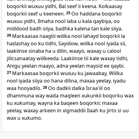
boqorkii wuxuu yidhi, Bal seef ii keena. Kolkaasay
boqorkii seef u keeneen.
25
Oo haddana boqorkii
wuxuu yidhi, Ilmaha nool laba u kala qaybiya, oo
middood badh siiya, badhka kalena tan kale siiya.
26
Markaasaa naagtii wiilka nool lahayd boqorkii la
hadashay oo ku tidhi, Sayidow, wiilka nool iyada sii,
laakiinse sinaba ha u dilin, waayo, waxay u calool
jilicsanaatay wiilkeeda. Laakiinse tii kale waxay tidhi,
Anigu yeelan maayo, adna yeelan maysid ee qaybi.
27
Markaasaa boqorkii wuxuu ku jawaabay, Wiilka
nool iyada siiya oo hana dilina, maxaa yeelay, iyadu
waa hooyadiis.
28
Oo dadkii dalka Israa'iil oo
dhammuna way wada maqleen xukunkii boqorku wax
ku xukumay, wayna ka baqeen boqorkii; maxaa
yeelay, waxay arkeen in xigmaddii Ilaah ku jirto si uu
wax u xukumo.