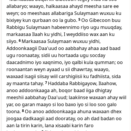
allabaryo; waayo, halkaasaa ahayd meesha sare ee
weyn; oo meeshaas allabariga Sulaymaan wuxuu ku
bixiyey kun qurbaan oo la gubo.
5
Oo Gibecoon buu
Rabbigu Sulaymaan habeennimo riyo ugu muuqday,
markaasaa Ilaah ku yidhi, I weyddiiso wax aan ku
siiyo.
6
Markaasaa Sulaymaan wuxuu yidhi,
Addoonkaagii Daa'uud oo aabbahay ahaa aad baad
ugu roonaatay, sidii uu hortaada ugu socday
daacadnimo iyo xaqnimo, iyo qalbi kula qumman; oo
roonaantan weyn ayaad u sii dhawrtay, waayo,
waxaad isagii siisay wiil carshigiisii ku fadhiista, sida
ay maanta tahay.
7
Haddaba Rabbigayow, Ilaahow,
anoo addoonkaaga ah, boqor baad iiga dhigtay
meeshii aabbahay Daa'uud; laakiinse waxaan ahay wiil
yar, oo garan maayo si loo baxo iyo si loo soo galo
toona.
8
Oo anoo addoonkaaga ahuna waxaan dhex
joogaa dadkaagii aad dooratay, oo ah dad badan oo
aan la tirin karin, lana xisaabi karin faro