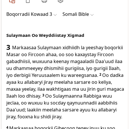
Boqorradii Kowaad 3
Somali Bible
Sulaymaan Oo Weyddiistay Xigmad
3
Markaasaa Sulaymaan xidhiidh la yeeshay boqorkii
Masar oo Fircoon ahaa, oo soo kaxaystay Fircoon
gabadhiisii, wuxuuna keenay magaaladii Daa'uud ilaa
uu dhammeeyey dhismihii gurigiisa, iyo gurigii Ilaah,
iyo derbigii Yeruusaalem ku wareegsanaa.
2
Oo dadka
ayaa ku allabaryi jiray meelaha sarsare oo keliya,
maxaa yeelay, ilaa wakhtigaas ma uu jirin guri magaca
Ilaah loo dhisay.
3
Oo Sulaymaanna Rabbiga wuu
jeclaa, oo wuxuu ku socday qaynuunnadii aabbihiis
Daa'uud; laakiin meelaha sarsare ayuu ku allabaryi
jiray, fooxna ku shidi jiray.
4
Markaasaa boqorkii Gibecoon tegey inuu ku soo