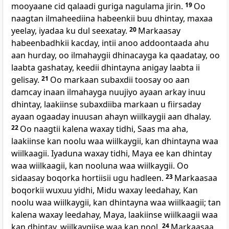
mooyaane cid qalaadi guriga nagulama jirin.
19
Oo
naagtan ilmaheediina habeenkii buu dhintay, maxaa
yeelay, iyadaa ku dul seexatay.
20
Markaasay
habeenbadhkii kacday, intii anoo addoontaada ahu
aan hurday, oo ilmahaygii dhinacayga ka qaadatay, oo
laabta gashatay, keedii dhintayna anigay laabta ii
gelisay.
21
Oo markaan subaxdii toosay oo aan
damcay inaan ilmahayga nuujiyo ayaan arkay inuu
dhintay, laakiinse subaxdiiba markaan u fiirsaday
ayaan ogaaday inuusan ahayn wiilkaygii aan dhalay.
22
Oo naagtii kalena waxay tidhi, Saas ma aha,
laakiinse kan noolu waa wiilkaygii, kan dhintayna waa
wiilkaagii. Iyaduna waxay tidhi, Maya ee kan dhintay
waa wiilkaagii, kan nooluna waa wiilkaygii. Oo
sidaasay boqorka hortiisii ugu hadleen.
23
Markaasaa
boqorkii wuxuu yidhi, Midu waxay leedahay, Kan
noolu waa wiilkaygii, kan dhintayna waa wiilkaagii; tan
kalena waxay leedahay, Maya, laakiinse wiilkaagii waa
kan dhintay, wiilkaygiise waa kan nool.
24
Markaasaa