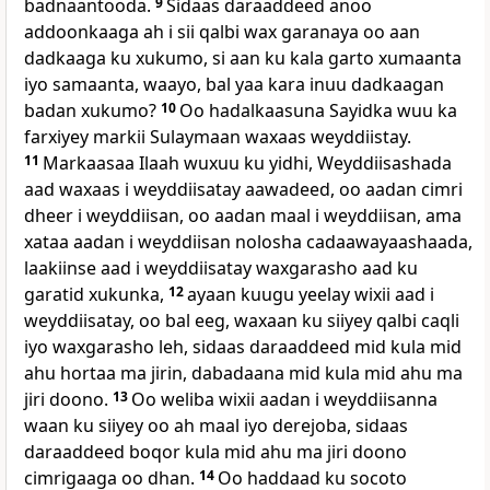
badnaantooda.
9
Sidaas daraaddeed anoo
addoonkaaga ah i sii qalbi wax garanaya oo aan
dadkaaga ku xukumo, si aan ku kala garto xumaanta
iyo samaanta, waayo, bal yaa kara inuu dadkaagan
badan xukumo?
10
Oo hadalkaasuna Sayidka wuu ka
farxiyey markii Sulaymaan waxaas weyddiistay.
11
Markaasaa Ilaah wuxuu ku yidhi, Weyddiisashada
aad waxaas i weyddiisatay aawadeed, oo aadan cimri
dheer i weyddiisan, oo aadan maal i weyddiisan, ama
xataa aadan i weyddiisan nolosha cadaawayaashaada,
laakiinse aad i weyddiisatay waxgarasho aad ku
garatid xukunka,
12
ayaan kuugu yeelay wixii aad i
weyddiisatay, oo bal eeg, waxaan ku siiyey qalbi caqli
iyo waxgarasho leh, sidaas daraaddeed mid kula mid
ahu hortaa ma jirin, dabadaana mid kula mid ahu ma
jiri doono.
13
Oo weliba wixii aadan i weyddiisanna
waan ku siiyey oo ah maal iyo derejoba, sidaas
daraaddeed boqor kula mid ahu ma jiri doono
cimrigaaga oo dhan.
14
Oo haddaad ku socoto