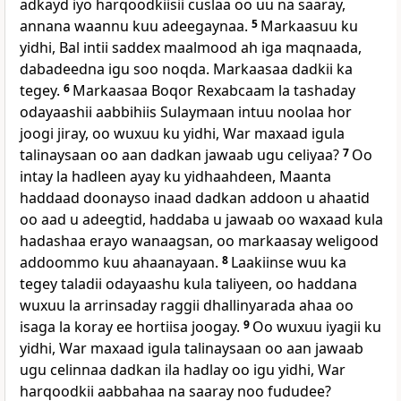
adkayd iyo harqoodkiisii cuslaa oo uu na saaray,
annana waannu kuu adeegaynaa.
5
Markaasuu ku
yidhi, Bal intii saddex maalmood ah iga maqnaada,
dabadeedna igu soo noqda. Markaasaa dadkii ka
tegey.
6
Markaasaa Boqor Rexabcaam la tashaday
odayaashii aabbihiis Sulaymaan intuu noolaa hor
joogi jiray, oo wuxuu ku yidhi, War maxaad igula
talinaysaan oo aan dadkan jawaab ugu celiyaa?
7
Oo
intay la hadleen ayay ku yidhaahdeen, Maanta
haddaad doonayso inaad dadkan addoon u ahaatid
oo aad u adeegtid, haddaba u jawaab oo waxaad kula
hadashaa erayo wanaagsan, oo markaasay weligood
addoommo kuu ahaanayaan.
8
Laakiinse wuu ka
tegey taladii odayaashu kula taliyeen, oo haddana
wuxuu la arrinsaday raggii dhallinyarada ahaa oo
isaga la koray ee hortiisa joogay.
9
Oo wuxuu iyagii ku
yidhi, War maxaad igula talinaysaan oo aan jawaab
ugu celinnaa dadkan ila hadlay oo igu yidhi, War
harqoodkii aabbahaa na saaray noo fududee?