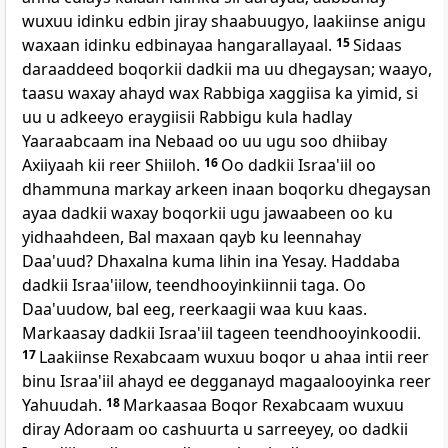
wuxuu idinku edbin jiray shaabuugyo, laakiinse anigu
waxaan idinku edbinayaa hangarallayaal.
15
Sidaas
daraaddeed boqorkii dadkii ma uu dhegaysan; waayo,
taasu waxay ahayd wax Rabbiga xaggiisa ka yimid, si
uu u adkeeyo eraygiisii Rabbigu kula hadlay
Yaaraabcaam ina Nebaad oo uu ugu soo dhiibay
Axiiyaah kii reer Shiiloh.
16
Oo dadkii Israa'iil oo
dhammuna markay arkeen inaan boqorku dhegaysan
ayaa dadkii waxay boqorkii ugu jawaabeen oo ku
yidhaahdeen, Bal maxaan qayb ku leennahay
Daa'uud? Dhaxalna kuma lihin ina Yesay. Haddaba
dadkii Israa'iilow, teendhooyinkiinnii taga. Oo
Daa'uudow, bal eeg, reerkaagii waa kuu kaas.
Markaasay dadkii Israa'iil tageen teendhooyinkoodii.
17
Laakiinse Rexabcaam wuxuu boqor u ahaa intii reer
binu Israa'iil ahayd ee degganayd magaalooyinka reer
Yahuudah.
18
Markaasaa Boqor Rexabcaam wuxuu
diray Adoraam oo cashuurta u sarreeyey, oo dadkii