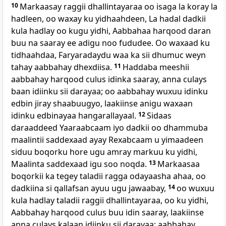
10
Markaasay raggii dhallintayaraa oo isaga la koray la
hadleen, oo waxay ku yidhaahdeen, La hadal dadkii
kula hadlay oo kugu yidhi, Aabbahaa harqood daran
buu na saaray ee adigu noo fududee. Oo waxaad ku
tidhaahdaa, Faryaradaydu waa ka sii dhumuc weyn
tahay aabbahay dhexdiisa.
11
Haddaba meeshii
aabbahay harqood culus idinka saaray, anna culays
baan idiinku sii darayaa; oo aabbahay wuxuu idinku
edbin jiray shaabuugyo, laakiinse anigu waxaan
idinku edbinayaa hangarallayaal.
12
Sidaas
daraaddeed Yaaraabcaam iyo dadkii oo dhammuba
maalintii saddexaad ayay Rexabcaam u yimaadeen
siduu boqorku hore ugu amray markuu ku yidhi,
Maalinta saddexaad igu soo noqda.
13
Markaasaa
boqorkii ka tegey taladii ragga odayaasha ahaa, oo
dadkiina si qallafsan ayuu ugu jawaabay,
14
oo wuxuu
kula hadlay taladii raggii dhallintayaraa, oo ku yidhi,
Aabbahay harqood culus buu idin saaray, laakiinse
anna culays kalaan idiinku sii darayaa; aabbahay