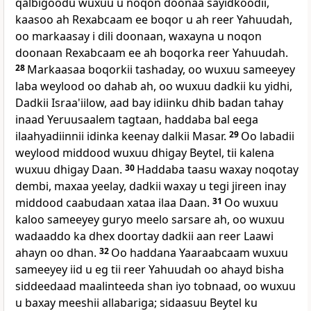
qalbigoodu wuxuu u noqon doonaa sayidkoodii,
kaasoo ah Rexabcaam ee boqor u ah reer Yahuudah,
oo markaasay i dili doonaan, waxayna u noqon
doonaan Rexabcaam ee ah boqorka reer Yahuudah.
28
Markaasaa boqorkii tashaday, oo wuxuu sameeyey
laba weylood oo dahab ah, oo wuxuu dadkii ku yidhi,
Dadkii Israa'iilow, aad bay idiinku dhib badan tahay
inaad Yeruusaalem tagtaan, haddaba bal eega
ilaahyadiinnii idinka keenay dalkii Masar.
29
Oo labadii
weylood middood wuxuu dhigay Beytel, tii kalena
wuxuu dhigay Daan.
30
Haddaba taasu waxay noqotay
dembi, maxaa yeelay, dadkii waxay u tegi jireen inay
middood caabudaan xataa ilaa Daan.
31
Oo wuxuu
kaloo sameeyey guryo meelo sarsare ah, oo wuxuu
wadaaddo ka dhex doortay dadkii aan reer Laawi
ahayn oo dhan.
32
Oo haddana Yaaraabcaam wuxuu
sameeyey iid u eg tii reer Yahuudah oo ahayd bisha
siddeedaad maalinteeda shan iyo tobnaad, oo wuxuu
u baxay meeshii allabariga; sidaasuu Beytel ku