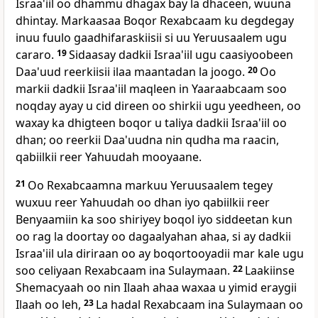
Israa'iil oo dhammu dhagax bay la dhaceen, wuuna
dhintay. Markaasaa Boqor Rexabcaam ku degdegay
inuu fuulo gaadhifaraskiisii si uu Yeruusaalem ugu
cararo.
19
Sidaasay dadkii Israa'iil ugu caasiyoobeen
Daa'uud reerkiisii ilaa maantadan la joogo.
20
Oo
markii dadkii Israa'iil maqleen in Yaaraabcaam soo
noqday ayay u cid direen oo shirkii ugu yeedheen, oo
waxay ka dhigteen boqor u taliya dadkii Israa'iil oo
dhan; oo reerkii Daa'uudna nin qudha ma raacin,
qabiilkii reer Yahuudah mooyaane.
21
Oo Rexabcaamna markuu Yeruusaalem tegey
wuxuu reer Yahuudah oo dhan iyo qabiilkii reer
Benyaamiin ka soo shiriyey boqol iyo siddeetan kun
oo rag la doortay oo dagaalyahan ahaa, si ay dadkii
Israa'iil ula diriraan oo ay boqortooyadii mar kale ugu
soo celiyaan Rexabcaam ina Sulaymaan.
22
Laakiinse
Shemacyaah oo nin Ilaah ahaa waxaa u yimid eraygii
Ilaah oo leh,
23
La hadal Rexabcaam ina Sulaymaan oo