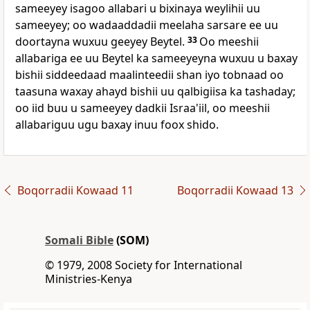
sameeyey isagoo allabari u bixinaya weylihii uu
sameeyey; oo wadaaddadii meelaha sarsare ee uu
doortayna wuxuu geeyey Beytel.
33
Oo meeshii
allabariga ee uu Beytel ka sameeyeyna wuxuu u baxay
bishii siddeedaad maalinteedii shan iyo tobnaad oo
taasuna waxay ahayd bishii uu qalbigiisa ka tashaday;
oo iid buu u sameeyey dadkii Israa'iil, oo meeshii
allabariguu ugu baxay inuu foox shido.
Boqorradii Kowaad 11
Boqorradii Kowaad 13
Somali Bible
(SOM)
© 1979, 2008 Society for International
Ministries-Kenya