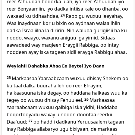
reer Yahuudah boqorka u ah, iyo reer Yahuudah iyo
reer Benyaamiin, iyo dadka intiisa kale oo dhanba, oo
waxaad ku tidhaahdaa,
24
Rabbigu wuxuu leeyahay,
Waa inaydnaan kor u bixin oo aydnaan walaalihiin
dadka Israa'iilna la diririn. Nin waluba gurigiisii ha ku
noqdo, waayo, waxanu aniguu iga yimid. Sidaas
aawadeed way maqleen Eraygii Rabbiga, oo intay
noqdeen ayay iska tageen sidii erayga Rabbigu ahaa.
Weylahii Dahabka Ahaa Ee Beytel Iyo Daan
25
Markaasaa Yaaraabcaam wuxuu dhisay Shekem oo
ku taal dalka buuraha leh oo reer Efrayim,
halkaasuuna iska degay, oo haddana halkaas wuu ka
tegey oo wuxuu dhisay Fenuu'eel.
26
Markaasaa
Yaaraabcaam wuxuu qalbiga iska yidhi, Haddaba
boqortooyadu waxay u noqon doontaa reerkii
Daa'uud;
27
oo haddii dadkanu Yeruusaalem tagaan
inay Rabbiga allabaryo ugu bixiyaan, de markaas