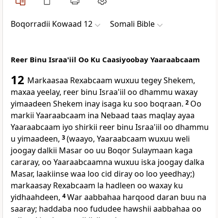
Boqorradii Kowaad 12
Somali Bible
Reer Binu Israa'iil Oo Ku Caasiyoobay Yaaraabcaam
12
Markaasaa Rexabcaam wuxuu tegey Shekem,
maxaa yeelay, reer binu Israa'iil oo dhammu waxay
yimaadeen Shekem inay isaga ku soo boqraan.
2
Oo
markii Yaaraabcaam ina Nebaad taas maqlay ayaa
Yaaraabcaam iyo shirkii reer binu Israa'iil oo dhammu
u yimaadeen,
3
(waayo, Yaaraabcaam wuxuu weli
joogay dalkii Masar oo uu Boqor Sulaymaan kaga
cararay, oo Yaaraabcaamna wuxuu iska joogay dalka
Masar, laakiinse waa loo cid diray oo loo yeedhay;)
markaasay Rexabcaam la hadleen oo waxay ku
yidhaahdeen,
4
War aabbahaa harqood daran buu na
saaray; haddaba noo fududee hawshii aabbahaa oo