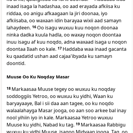
inaad isaga la hadashaa, oo aad erayada afkiisa ku
riddaa, oo anigu afkaagaan la jiri doonaa, iyo
afkiisaba, oo waxaan idin barayaa wixii aad samayn
lahaydeen.
16
Oo isagu wuxuu kuu noqon doonaa
ninka dadka kuula hadla, oo waxay noqon doontaa
inuu isagu af kuu noqdo, adna waxaad isaga u noqon
doontaa Ilaah oo kale.
17
Haddaba waa inaad gacanta
ku qaadatid ushan aad cajaa'ibyada ku samayn
doontid.
Muuse Oo Ku Noqday Masar
18
Markaasaa Muuse tegey oo wuxuu ku noqday
soddoggiis Yetroo, oo wuxuu ku yidhi, Waan ku
baryayaaye, Bal i sii daa aan tagee, oo ku noqdo
walaalahayga Masar jooga, oo aan soo arkee bal inay
nool yihiin iyo in kale. Markaasaa Yetroo wuxuu
Muuse ku yidhi, Nabad ku tag.
19
Markaasaa Rabbigu
wuxuu ku yidhi Muuse, isagoo Midyaan jooga, Tag, oo