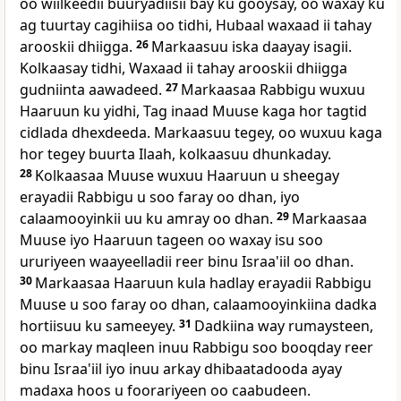
oo wiilkeedii buuryadiisii bay ku gooysay, oo waxay ku
ag tuurtay cagihiisa oo tidhi, Hubaal waxaad ii tahay
arooskii dhiigga.
26
Markaasuu iska daayay isagii.
Kolkaasay tidhi, Waxaad ii tahay arooskii dhiigga
gudniinta aawadeed.
27
Markaasaa Rabbigu wuxuu
Haaruun ku yidhi, Tag inaad Muuse kaga hor tagtid
cidlada dhexdeeda. Markaasuu tegey, oo wuxuu kaga
hor tegey buurta Ilaah, kolkaasuu dhunkaday.
28
Kolkaasaa Muuse wuxuu Haaruun u sheegay
erayadii Rabbigu u soo faray oo dhan, iyo
calaamooyinkii uu ku amray oo dhan.
29
Markaasaa
Muuse iyo Haaruun tageen oo waxay isu soo
ururiyeen waayeelladii reer binu Israa'iil oo dhan.
30
Markaasaa Haaruun kula hadlay erayadii Rabbigu
Muuse u soo faray oo dhan, calaamooyinkiina dadka
hortiisuu ku sameeyey.
31
Dadkiina way rumaysteen,
oo markay maqleen inuu Rabbigu soo booqday reer
binu Israa'iil iyo inuu arkay dhibaatadooda ayay
madaxa hoos u foorariyeen oo caabudeen.