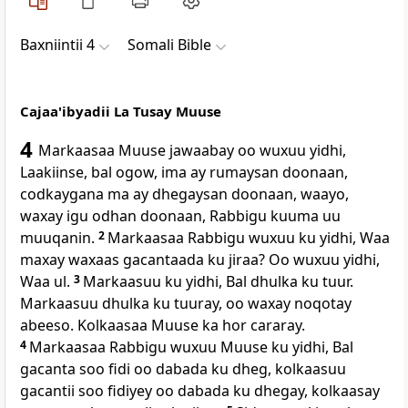
Baxniintii 4
Somali Bible
Cajaa'ibyadii La Tusay Muuse
4
Markaasaa Muuse jawaabay oo wuxuu yidhi,
Laakiinse, bal ogow, ima ay rumaysan doonaan,
codkaygana ma ay dhegaysan doonaan, waayo,
waxay igu odhan doonaan, Rabbigu kuuma uu
muuqanin.
2
Markaasaa Rabbigu wuxuu ku yidhi, Waa
maxay waxaas gacantaada ku jiraa? Oo wuxuu yidhi,
Waa ul.
3
Markaasuu ku yidhi, Bal dhulka ku tuur.
Markaasuu dhulka ku tuuray, oo waxay noqotay
abeeso. Kolkaasaa Muuse ka hor cararay.
4
Markaasaa Rabbigu wuxuu Muuse ku yidhi, Bal
gacanta soo fidi oo dabada ku dheg, kolkaasuu
gacantii soo fidiyey oo dabada ku dhegay, kolkaasay