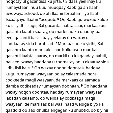
noqotay ul gacantiisa ku jirta.
5
Sidaas yeel inay ku
rumaystaan inuu kuu muuqday Rabbiga ah Ilaahii
awowayaashood, oo ah Ilaahii Ibraahim, iyo Ilaahii
Isxaaq, iyo Ilaahii Yacquub.
6
Oo Rabbigu wuxuu kaloo
ku sii yidhi isagii, Bal gacanta laabta saar, markaasuu
gacanta laabta saaray, oo markii uu ka qaaday, bal
eeg, gacantii baras bay yeelatay oo waxay u
caddaatay sida baraf cad.
7
Markaasuu ku yidhi, Bal
gacanta laabta mar kale saar. Kolkaasuu mar kale
gacantii laabta saaray, oo markii uu ka qaaday laabtii,
bal eeg, waxay haddana u rogmatay oo u ekaatay sida
jidhkiisii kale.
8
Oo waxay noqon doontaa, hadday
kugu rumaysan waayaan oo ay calaamada hore
codkeeda maqli waayaan, de markaas calaamada
dambe codkeeday rumaysan doonaan.
9
Oo haddana
waxay noqon doontaa, hadday rumaysan waayaan
labadan calaamo, oo weliba ay codkaaga maqli
waayaan, de markaas bal waa inaad webiga biyo ka
qaaddid oo aad dhulka engegan ku shubtid, oo biyihii