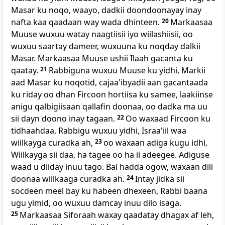
Masar ku noqo, waayo, dadkii doondoonayay inay
nafta kaa qaadaan way wada dhinteen.
20
Markaasaa
Muuse wuxuu watay naagtiisii iyo wiilashiisii, oo
wuxuu saartay dameer, wuxuuna ku noqday dalkii
Masar. Markaasaa Muuse ushii Ilaah gacanta ku
qaatay.
21
Rabbiguna wuxuu Muuse ku yidhi, Markii
aad Masar ku noqotid, cajaa'ibyadii aan gacantaada
ku riday oo dhan Fircoon hortiisa ku samee, laakiinse
anigu qalbigiisaan qallafin doonaa, oo dadka ma uu
sii dayn doono inay tagaan.
22
Oo waxaad Fircoon ku
tidhaahdaa, Rabbigu wuxuu yidhi, Israa'iil waa
wiilkayga curadka ah,
23
oo waxaan adiga kugu idhi,
Wiilkayga sii daa, ha tagee oo ha ii adeegee. Adiguse
waad u diiday inuu tago. Bal hadda ogow, waxaan dili
doonaa wiilkaaga curadka ah.
24
Intay jidka sii
socdeen meel bay ku habeen dhexeen, Rabbi baana
ugu yimid, oo wuxuu damcay inuu dilo isaga.
25
Markaasaa Siforaah waxay qaadatay dhagax af leh,