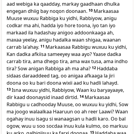
aad webiga ka qaadday, markay gaadhaan dhulka
engegan dhiig bay noqon doonaan.
10
Markaasaa
Muuse wuxuu Rabbiga ku yidhi, Rabbiyow, anigu
codkar ma ahi, hadda iyo hore toona, iyo tan iyo
markaad ila hadashay anigoo addoonkaaga ah,
maxaa yeelay, anigu hadalka waan shigaa, waanan
carrab la'ahay.
11
Markaasaa Rabbigu wuxuu ku yidhi,
Kan dadka afkiisa sameeyey waa ayo? Yaase dadka
carrab tira, ama dhego tira, ama wax tusa, ama indho
tira? Sow anigan Rabbiga ah ma aha?
12
Haddaba
sidaas daraaddeed tag, oo anigaa afkaaga la jiri
doona oo ku bari doona wixii aad ku hadli lahayd.
13
Isna wuxuu yidhi, Rabbiyow, Waan ku baryayaaye,
dir kaad doonaysid inaad dirtid.
14
Markaasaa
Rabbigu u cadhooday Muuse, oo wuxuu ku yidhi, Sow
ma joogo walaalkaa Haaruun oo ah reer Laawi? Waan
ogahay inuu isagu si wanaagsan u hadli karo. Oo bal
ogow, wuu u soo socdaa inuu kula kulmo, oo markuu
ku arko, qalbigiisuu ka farxi doonaa.
15
Haddaba waa