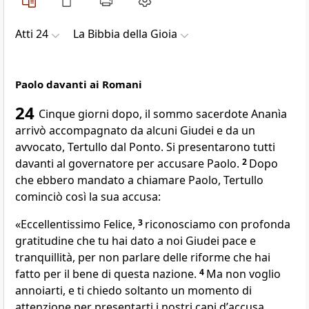
Atti 24
La Bibbia della Gioia
Paolo davanti ai Romani
24
Cinque giorni dopo, il sommo sacerdote Ananìa
arrivò accompagnato da alcuni Giudei e da un
avvocato, Tertullo dal Ponto. Si presentarono tutti
davanti al governatore per accusare Paolo.
2
Dopo
che ebbero mandato a chiamare Paolo, Tertullo
cominciò così la sua accusa:
«Eccellentissimo Felice,
3
riconosciamo con profonda
gratitudine che tu hai dato a noi Giudei pace e
tranquillità, per non parlare delle riforme che hai
fatto per il bene di questa nazione.
4
Ma non voglio
annoiarti, e ti chiedo soltanto un momento di
attenzione per presentarti i nostri capi dʼaccusa