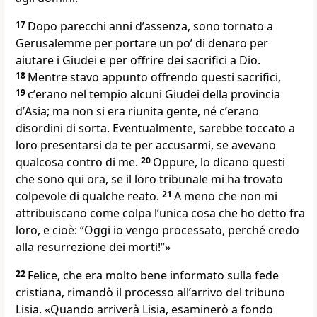
17
Dopo parecchi anni dʼassenza, sono tornato a
Gerusalemme per portare un poʼ di denaro per
aiutare i Giudei e per offrire dei sacrifici a Dio.
18
Mentre stavo appunto offrendo questi sacrifici,
19
cʼerano nel tempio alcuni Giudei della provincia
dʼAsia; ma non si era riunita gente, né cʼerano
disordini di sorta. Eventualmente, sarebbe toccato a
loro presentarsi da te per accusarmi, se avevano
qualcosa contro di me.
20
Oppure, lo dicano questi
che sono qui ora, se il loro tribunale mi ha trovato
colpevole di qualche reato.
21
A meno che non mi
attribuiscano come colpa lʼunica cosa che ho detto fra
loro, e cioè: “Oggi io vengo processato, perché credo
alla resurrezione dei morti!”»
22
Felice, che era molto bene informato sulla fede
cristiana, rimandò il processo allʼarrivo del tribuno
Lisia. «Quando arriverà Lisia, esaminerò a fondo