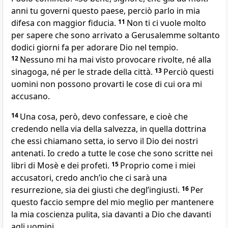
anni tu governi questo paese, perciò parlo in mia
difesa con maggior fiducia.
11
Non ti ci vuole molto
per sapere che sono arrivato a Gerusalemme soltanto
dodici giorni fa per adorare Dio nel tempio.
12
Nessuno mi ha mai visto provocare rivolte, né alla
sinagoga, né per le strade della città.
13
Perciò questi
uomini non possono provarti le cose di cui ora mi
accusano.
14
Una cosa, però, devo confessare, e cioè che
credendo nella via della salvezza, in quella dottrina
che essi chiamano setta, io servo il Dio dei nostri
antenati. Io credo a tutte le cose che sono scritte nei
libri di Mosè e dei profeti.
15
Proprio come i miei
accusatori, credo anchʼio che ci sarà una
resurrezione, sia dei giusti che deglʼingiusti.
16
Per
questo faccio sempre del mio meglio per mantenere
la mia coscienza pulita, sia davanti a Dio che davanti
agli uomini.