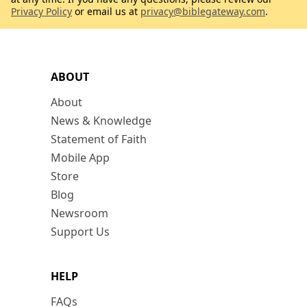
Privacy Policy
or email us at
privacy@biblegateway.com
.
ABOUT
About
News & Knowledge
Statement of Faith
Mobile App
Store
Blog
Newsroom
Support Us
HELP
FAQs