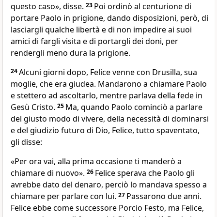
questo caso», disse.
23
Poi ordinò al centurione di
portare Paolo in prigione, dando disposizioni, però, di
lasciargli qualche libertà e di non impedire ai suoi
amici di fargli visita e di portargli dei doni, per
rendergli meno dura la prigione.
24
Alcuni giorni dopo, Felice venne con Drusilla, sua
moglie, che era giudea. Mandarono a chiamare Paolo
e stettero ad ascoltarlo, mentre parlava della fede in
Gesù Cristo.
25
Ma, quando Paolo cominciò a parlare
del giusto modo di vivere, della necessità di dominarsi
e del giudizio futuro di Dio, Felice, tutto spaventato,
gli disse:
«Per ora vai, alla prima occasione ti manderò a
chiamare di nuovo».
26
Felice sperava che Paolo gli
avrebbe dato del denaro, perciò lo mandava spesso a
chiamare per parlare con lui.
27
Passarono due anni.
Felice ebbe come successore Porcio Festo, ma Felice,