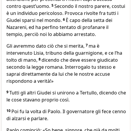
contro questʼuomo.
5
Secondo il nostro parere, costui
è un individuo pericoloso. Provoca rivolte fra tutti i
Giudei sparsi nel mondo.
6
È capo della setta dei
Nazareni, ed ha perfino tentato di profanare il
tempio, perciò noi lo abbiamo arrestato.
Gli avremmo dato ciò che si merita,
7
ma è
intervenuto Lisia, tribuno della guarnigione, e ce lʼha
tolto di mano,
8
dicendo che deve essere giudicato
secondo la legge romana. Interrogalo tu stesso e
saprai direttamente da lui che le nostre accuse
rispondono a verità!»
9
Tutti gli altri Giudei si unirono a Tertullo, dicendo che
le cose stavano proprio così.
10
Poi fu la volta di Paolo. Il governatore gli fece cenno
di alzarsi e parlare.
Paolo cominciò: «So bene, signore, che già da molti