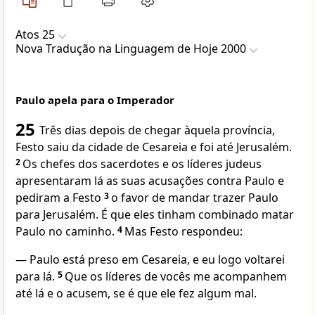
Atos 25
Nova Traduҫão na Linguagem de Hoje 2000
Paulo apela para o Imperador
25
Três dias depois de chegar àquela província,
Festo saiu da cidade de Cesareia e foi até Jerusalém.
2
Os chefes dos sacerdotes e os líderes judeus
apresentaram lá as suas acusações contra Paulo e
pediram a Festo
3
o favor de mandar trazer Paulo
para Jerusalém. É que eles tinham combinado matar
Paulo no caminho.
4
Mas Festo respondeu:
— Paulo está preso em Cesareia, e eu logo voltarei
para lá.
5
Que os líderes de vocês me acompanhem
até lá e o acusem, se é que ele fez algum mal.