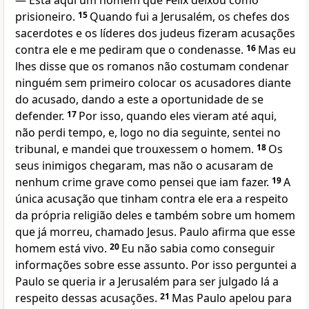
— Está aqui um homem que Félix deixou como
prisioneiro.
15
Quando fui a Jerusalém, os chefes dos
sacerdotes e os líderes dos judeus fizeram acusações
contra ele e me pediram que o condenasse.
16
Mas eu
lhes disse que os romanos não costumam condenar
ninguém sem primeiro colocar os acusadores diante
do acusado, dando a este a oportunidade de se
defender.
17
Por isso, quando eles vieram até aqui,
não perdi tempo, e, logo no dia seguinte, sentei no
tribunal, e mandei que trouxessem o homem.
18
Os
seus inimigos chegaram, mas não o acusaram de
nenhum crime grave como pensei que iam fazer.
19
A
única acusação que tinham contra ele era a respeito
da própria religião deles e também sobre um homem
que já morreu, chamado Jesus. Paulo afirma que esse
homem está vivo.
20
Eu não sabia como conseguir
informações sobre esse assunto. Por isso perguntei a
Paulo se queria ir a Jerusalém para ser julgado lá a
respeito dessas acusações.
21
Mas Paulo apelou para