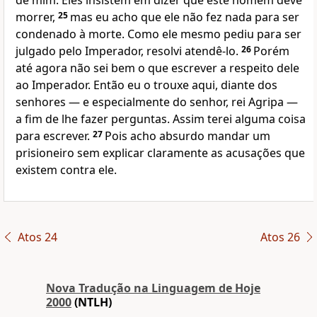
de mim. Eles insistem em dizer que este homem deve
morrer,
25
mas eu acho que ele não fez nada para ser
condenado à morte. Como ele mesmo pediu para ser
julgado pelo Imperador, resolvi atendê-lo.
26
Porém
até agora não sei bem o que escrever a respeito dele
ao Imperador. Então eu o trouxe aqui, diante dos
senhores — e especialmente do senhor, rei Agripa —
a fim de lhe fazer perguntas. Assim terei alguma coisa
para escrever.
27
Pois acho absurdo mandar um
prisioneiro sem explicar claramente as acusações que
existem contra ele.
Atos 24
Atos 26
Nova Traduҫão na Linguagem de Hoje
2000
(NTLH)