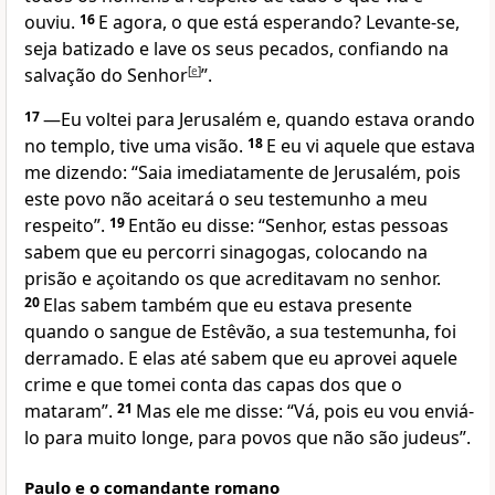
ouviu.
16
E agora, o que está esperando? Levante-se,
seja batizado e lave os seus pecados, confiando na
salvação do Senhor
[
e
]
”.
17
—Eu voltei para Jerusalém e, quando estava orando
no templo, tive uma visão.
18
E eu vi aquele que estava
me dizendo: “Saia imediatamente de Jerusalém, pois
este povo não aceitará o seu testemunho a meu
respeito”.
19
Então eu disse: “Senhor, estas pessoas
sabem que eu percorri sinagogas, colocando na
prisão e açoitando os que acreditavam no senhor.
20
Elas sabem também que eu estava presente
quando o sangue de Estêvão, a sua testemunha, foi
derramado. E elas até sabem que eu aprovei aquele
crime e que tomei conta das capas dos que o
mataram”.
21
Mas ele me disse: “Vá, pois eu vou enviá-
lo para muito longe, para povos que não são judeus”.
Paulo e o comandante romano