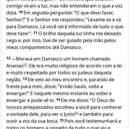
comigo viram a luz, mas não entenderam o que a voz
dizia.
10
Em seguida perguntei: “O que devo fazer,
Senhor?” E o Senhor me respondeu: “Levante-se e vá
para Damasco. Lá você será informado de tudo o que
deve fazer”.
11
O brilho daquela luz tinha me deixado
cego e, por isso, tive de ser guiado pela mão pelos
meus companheiros até Damasco.
12
—Morava em Damasco um homem chamado
Ananias
[
c
]
. Ele era muito religioso de acordo com a lei
e muito respeitado por todos os judeus daquela
região.
13
Ele veio ao meu encontro e, parando de
frente para mim, disse: “Irmão Saulo, volte a
enxergar!” E naquele mesmo instante eu voltei a
enxergar e pude vê-lo.
14
Ele me disse: “O Deus de
nossos antepassados escolheu a você para conhecer
a vontade dele, para ver o Justo
[
d
]
e também para
ouvir a voz da sua boca.
15
Pois você testemunhará a
todos os homens a respeito de tudo o que viu e