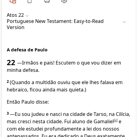
Atos 22
Portuguese New Testament: Easy-to-Read
Version
A defesa de Paulo
22
—Irmãos e pais! Escutem o que vou dizer em
minha defesa.
2
(Quando a multidão ouviu que ele lhes falava em
hebraico, ficou ainda mais quieta.)
Então Paulo disse:
3
—Eu sou judeu e nasci na cidade de Tarso, na Cilícia,
mas cresci nesta cidade. Fui aluno de Gamaliel
[
a
]
e
com ele estudei profundamente a lei dos nossos
antepassados. Eu era dedicado a Deus exatamente