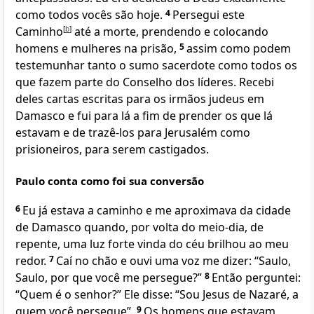
como todos vocês são hoje.
4
Persegui este
Caminho
[
b
]
até a morte, prendendo e colocando
homens e mulheres na prisão,
5
assim como podem
testemunhar tanto o sumo sacerdote como todos os
que fazem parte do Conselho dos líderes. Recebi
deles cartas escritas para os irmãos judeus em
Damasco e fui para lá a fim de prender os que lá
estavam e de trazê-los para Jerusalém como
prisioneiros, para serem castigados.
Paulo conta como foi sua conversão
6
Eu já estava a caminho e me aproximava da cidade
de Damasco quando, por volta do meio-dia, de
repente, uma luz forte vinda do céu brilhou ao meu
redor.
7
Caí no chão e ouvi uma voz me dizer: “Saulo,
Saulo, por que você me persegue?”
8
Então perguntei:
“Quem é o senhor?” Ele disse: “Sou Jesus de Nazaré, a
quem você persegue”.
9
Os homens que estavam