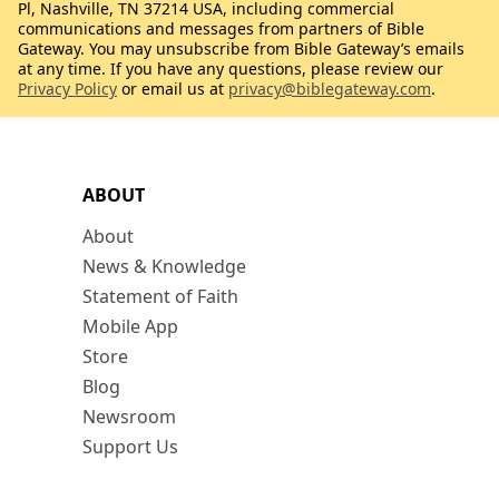
Pl, Nashville, TN 37214 USA, including commercial
communications and messages from partners of Bible
Gateway. You may unsubscribe from Bible Gateway’s emails
at any time. If you have any questions, please review our
Privacy Policy
or email us at
privacy@biblegateway.com
.
ABOUT
About
News & Knowledge
Statement of Faith
Mobile App
Store
Blog
Newsroom
Support Us