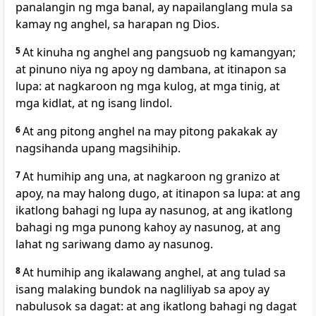
panalangin ng mga banal, ay napailanglang mula sa
kamay ng anghel, sa harapan ng Dios.
5
At kinuha ng anghel ang pangsuob ng kamangyan;
at
pinuno niya ng apoy ng dambana, at itinapon sa
lupa: at nagkaroon ng mga kulog, at mga
tinig, at
mga kidlat, at ng isang lindol.
6
At ang pitong anghel na may pitong pakakak ay
nagsihanda upang magsihihip.
7
At humihip ang una,
at nagkaroon ng granizo at
apoy, na may halong dugo, at
itinapon sa lupa: at
ang
ikatlong bahagi ng lupa ay nasunog, at ang ikatlong
bahagi ng mga punong kahoy ay nasunog, at ang
lahat ng sariwang damo ay nasunog.
8
At humihip ang ikalawang anghel,
at ang tulad sa
isang malaking bundok na nagliliyab sa apoy ay
nabulusok sa dagat:
at ang ikatlong bahagi ng dagat