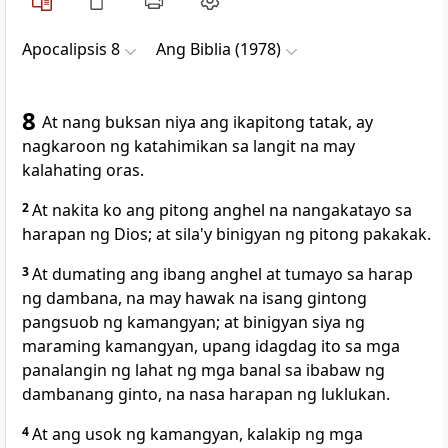
Apocalipsis 8
Ang Biblia (1978)
8
At nang buksan niya
ang ikapitong tatak, ay
nagkaroon ng katahimikan sa langit na may
kalahating oras.
2
At nakita ko ang pitong anghel na nangakatayo sa
harapan ng Dios; at sila'y binigyan ng pitong
pakakak.
3
At dumating ang ibang anghel at tumayo sa harap
ng dambana, na may hawak na
isang gintong
pangsuob ng kamangyan; at binigyan siya ng
maraming kamangyan, upang idagdag ito sa
mga
panalangin ng lahat ng mga banal sa ibabaw
ng
dambanang ginto, na nasa harapan ng luklukan.
4
At ang usok ng kamangyan, kalakip ng mga