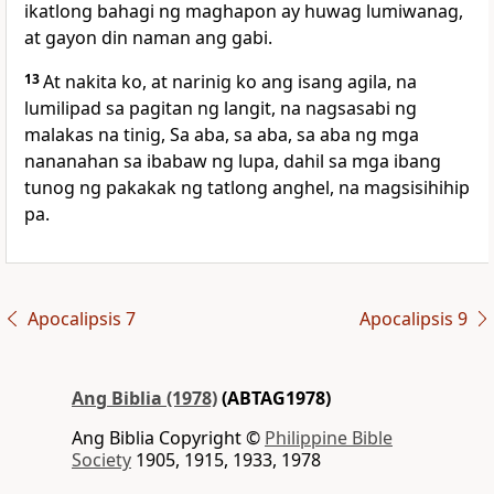
ikatlong bahagi ng maghapon ay huwag lumiwanag,
at gayon din naman ang gabi.
13
At nakita ko, at narinig ko ang isang agila, na
lumilipad sa pagitan ng langit, na nagsasabi ng
malakas na tinig,
Sa aba, sa aba, sa aba ng mga
nananahan sa ibabaw ng lupa, dahil sa mga ibang
tunog ng pakakak ng tatlong anghel, na magsisihihip
pa.
Apocalipsis 7
Apocalipsis 9
Ang Biblia (1978)
(ABTAG1978)
Ang Biblia Copyright ©
Philippine Bible
Society
1905, 1915, 1933, 1978