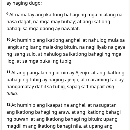
ay naging dugo;
9
At namatay ang ikatlong bahagi ng mga nilalang na
nasa dagat, na mga may buhay; at ang ikatlong
bahagi sa mga daong ay nawalat.
10
At humihip ang ikatlong anghel,
at nahulog mula sa
langit ang isang malaking bituin, na nagliliyab na gaya
ng isang sulo,
at nahulog sa ikatlong bahagi ng mga
ilog, at sa mga bukal ng tubig;
11
At ang pangalan ng bituin ay
Ajenjo: at ang ikatlong
bahagi ng tubig ay naging ajenjo; at maraming tao ay
nangamatay dahil sa tubig, sapagka't mapait
ang
tubig
.
12
At humihip ang ikaapat na anghel, at
nasugatan
ang ikatlong bahagi ng araw, at ang ikatlong bahagi
ng buwan, at ang ikatlong bahagi ng bituin; upang
magdilim ang ikatlong bahagi nila, at upang ang