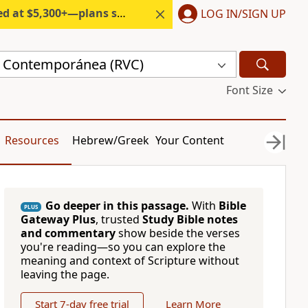
300+—plans start under $6/month.
LOG IN/SIGN UP
a Contemporánea (RVC)
Font Size
Resources
Hebrew/Greek
Your Content
Go deeper in this passage.
With
Bible
PLUS
Gateway Plus
, trusted
Study Bible notes
and commentary
show beside the verses
you're reading—so you can explore the
meaning and context of Scripture without
leaving the page.
Start 7-day free trial
Learn More