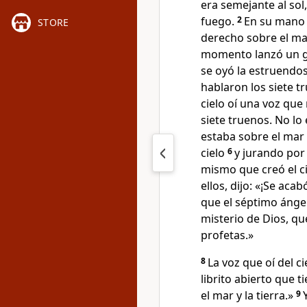
era semejante al sol
fuego.
2
En su mano t
STORE
derecho sobre el mar
momento lanzó un gr
se oyó la estruendos
hablaron los siete t
cielo oí una voz que
siete truenos. No lo 
estaba sobre el mar 
cielo
6
y jurando por 
mismo que creó el cie
ellos, dijo: «¡Se acab
que el séptimo ángel
misterio de Dios, qu
profetas.»
8
La voz que oí del c
librito abierto que 
el mar y la tierra.»
9