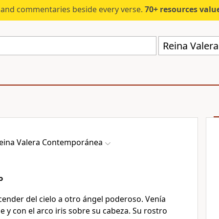
s and commentaries beside every verse.
70+ resources valued at $5,
Reina Valer
eina Valera Contemporánea
o
cender del cielo a otro ángel poderoso. Venía
 y con el arco iris sobre su cabeza. Su rostro