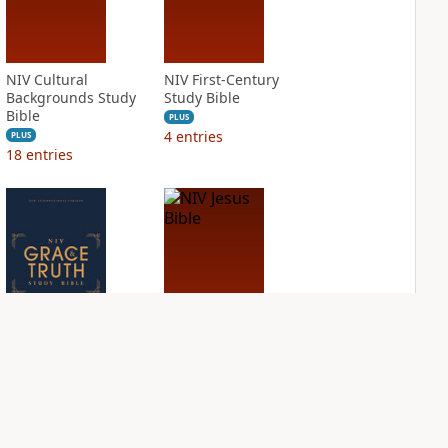
NIV Cultural
NIV First-Century
Backgrounds Study
Study Bible
Bible
PLUS
4
entries
PLUS
18
entries
NIV Grace and
NIV Jesus Bible
Truth Study Bible
PLUS
3
entries
PLUS
4
entries