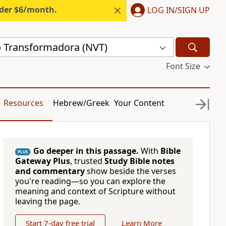
nder $6/month.
LOG IN/SIGN UP
 Transformadora (NVT)
Font Size
Resources
Hebrew/Greek
Your Content
Go deeper in this passage.
With
Bible
PLUS
Gateway Plus
, trusted
Study Bible notes
and commentary
show beside the verses
you're reading—so you can explore the
meaning and context of Scripture without
leaving the page.
Start 7-day free trial
Learn More