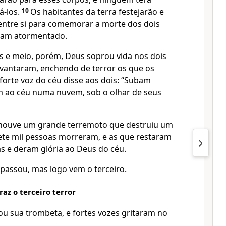
á-los.
10
Os habitantes da terra festejarão e
entre si para comemorar a morte dos dois
viam atormentado.
as e meio, porém, Deus soprou vida nos dois
levantaram, enchendo de terror os que os
orte voz do céu disse aos dois: “Subam
ram ao céu numa nuvem, sob o olhar de seus
ouve um grande terremoto que destruiu um
ete mil pessoas morreram, e as que restaram
as e deram glória ao Deus do céu.
passou, mas logo vem o terceiro.
az o terceiro terror
ou sua trombeta, e fortes vozes gritaram no