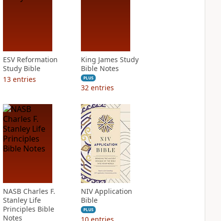
ESV Reformation
King James Study
Study Bible
Bible Notes
13
entries
PLUS
32
entries
NASB Charles F.
NIV Application
Stanley Life
Bible
Principles Bible
PLUS
Notes
10
entries