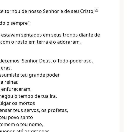
e tornou de nosso Senhor e de seu Cristo,
[
a
]
odo o sempre”.
 estavam sentados em seus tronos diante de
com o rosto em terra e o adoraram,
adecemos, Senhor Deus, o Todo-poderoso,
 eras,
ssumiste teu grande poder
a reinar.
e enfureceram,
egou o tempo de tua ira.
ulgar os mortos
nsar teus servos, os profetas,
teu povo santo
 temem o teu nome,
quenos até os grandes.