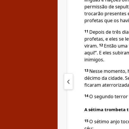
permissão de sepult
trocarão presentes 
profetas que os ha
11
Depois de três di
profetas, e eles se 
viram.
12
Então uma f
aqui!”. E eles subi
inimigos.
13
Nesse momento, h
décimo da cidade. S
ficaram aterrorizad
14
O segundo terror 
A sétima trombeta tr
15
O sétimo anjo toc
céu: