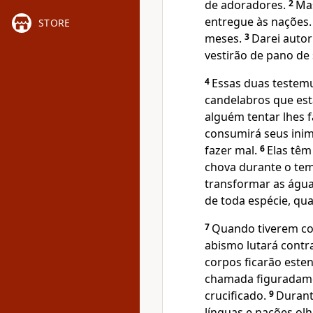
de adoradores.
2
Mas
entregue às nações.
STORE
meses.
3
Darei autor
vestirão de pano de 
4
Essas duas testemu
candelabros que est
alguém tentar lhes f
consumirá seus inim
fazer mal.
6
Elas têm
chova durante o tem
transformar as água
de toda espécie, qu
7
Quando tiverem co
abismo lutará contra
corpos ficarão esten
chamada figuradamen
crucificado.
9
Durante
línguas e nações ol