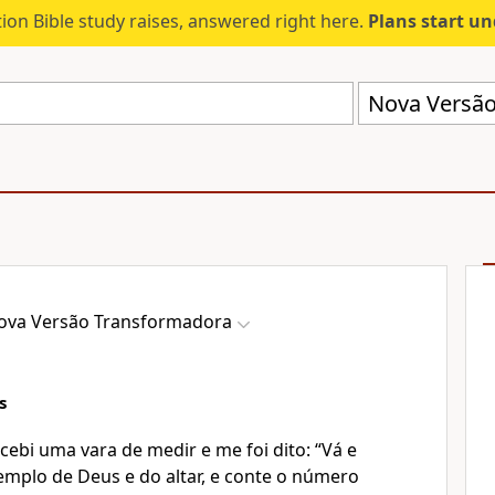
ion Bible study raises, answered right here.
Plans start u
Nova Versão
ova Versão Transformadora
s
cebi uma vara de medir e me foi dito: “Vá e
emplo de Deus e do altar, e conte o número