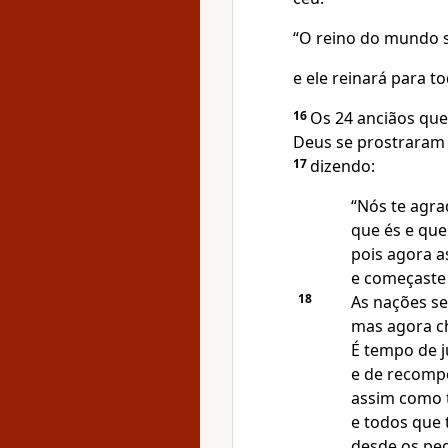
“O reino do mundo s
e ele reinará para t
16
Os 24 anciãos que
Deus se prostraram 
17
dizendo:
“Nós te agr
que és e que
pois agora a
e começaste 
18
As nações s
mas agora ch
É tempo de j
e de recompe
assim como 
e todos que
desde os pe