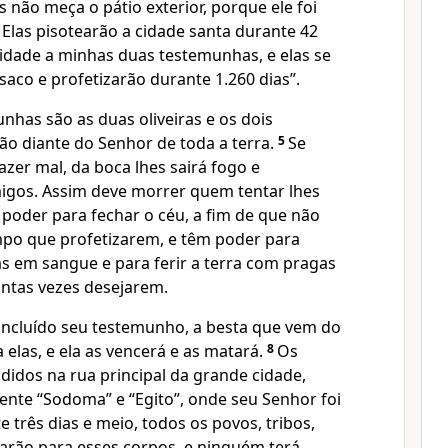
 não meça o pátio exterior, porque ele foi
 Elas pisotearão a cidade santa durante 42
idade a minhas duas testemunhas, e elas se
saco e profetizarão durante 1.260 dias”.
nhas são as duas oliveiras e os dois
ão diante do Senhor de toda a terra.
5
Se
azer mal, da boca lhes sairá fogo e
igos. Assim deve morrer quem tentar lhes
 poder para fechar o céu, a fim de que não
po que profetizarem, e têm poder para
s em sangue e para ferir a terra com pragas
antas vezes desejarem.
ncluído seu testemunho, a besta que vem do
 elas, e ela as vencerá e as matará.
8
Os
didos na rua principal da grande cidade,
te “Sodoma” e “Egito”, onde seu Senhor foi
 três dias e meio, todos os povos, tribos,
harão para esses corpos, e ninguém terá