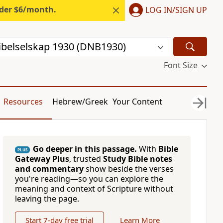
nder $6/month.
LOG IN/SIGN UP
ibelselskap 1930 (DNB1930)
Font Size
Resources
Hebrew/Greek
Your Content
Go deeper in this passage.
With
Bible
PLUS
Gateway Plus
, trusted
Study Bible notes
and commentary
show beside the verses
you're reading—so you can explore the
meaning and context of Scripture without
leaving the page.
Start 7-day free trial
Learn More