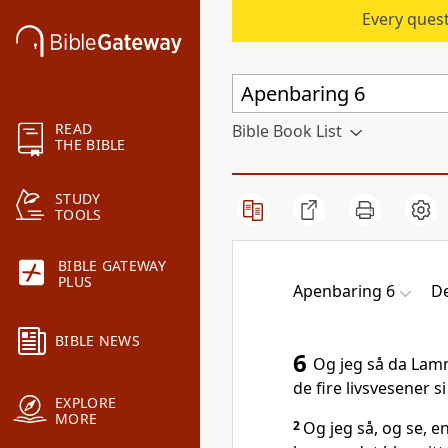
Every quest
READ
Bible Book List
THE BIBLE
STUDY
TOOLS
BIBLE GATEWAY
PLUS
Apenbaring 6
De
BIBLE NEWS
6
Og jeg så da Lamm
de fire livsvesener 
EXPLORE
MORE
2
Og jeg så, og se, e