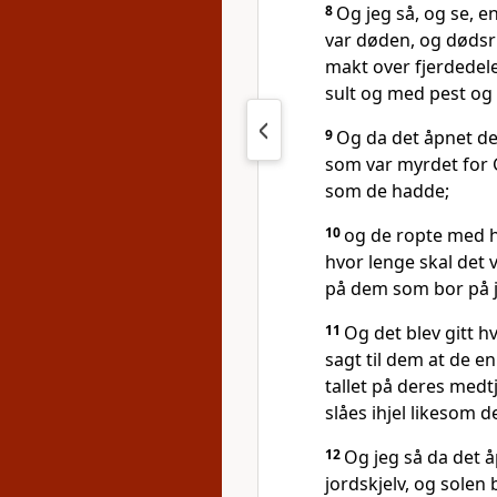
8
Og jeg så, og se, e
var døden, og dødsr
makt over fjerdedel
sult og med pest og 
9
Og da det åpnet det
som var myrdet for G
som de hadde;
10
og de ropte med hø
hvor lenge skal det 
på dem som bor på 
11
Og det blev gitt h
sagt til dem at de enn
tallet på deres med
slåes ihjel likesom de 
12
Og jeg så da det åp
jordskjelv, og solen