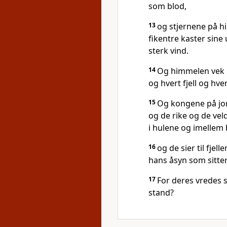
som blod,
13
og stjernene på h
fikentre kaster sine
sterk vind.
14
Og himmelen vek b
og hvert fjell og hver 
15
Og kongene på jo
og de rike og de vel
i hulene og imellem
16
og de sier til fjel
hans åsyn som sitte
17
For deres vredes 
stand?