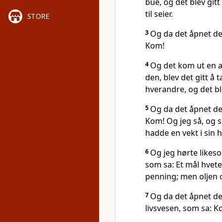
bue, og det blev git
til seier.
STORE
3
Og da det åpnet det
Kom!
4
Og det kom ut en a
den, blev det gitt å 
hverandre, og det bl
5
Og da det åpnet det 
Kom! Og jeg så, og s
hadde en vekt i sin 
6
Og jeg hørte likeso
som sa: Et mål hvete
penning; men oljen o
7
Og da det åpnet det
livsvesen, som sa: K