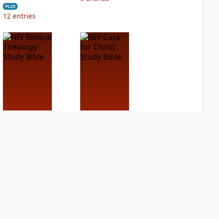
PLUS
12
entries
NIV Biblical
NIV Case for Christ
Theology Study
Study Bible
Bible
PLUS
6
entries
PLUS
19
entries