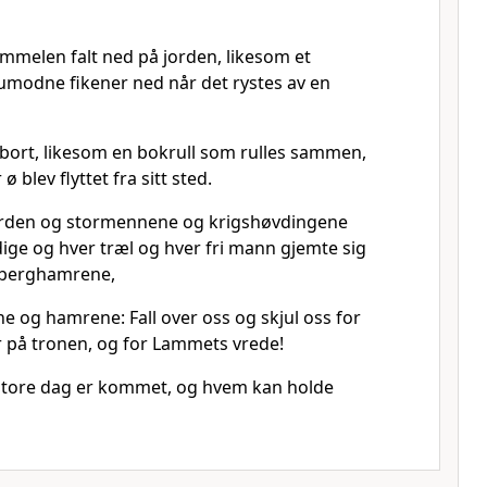
immelen falt ned på jorden, likesom et
 umodne fikener ned når det rystes av en
ort, likesom en bokrull som rulles sammen,
ø blev flyttet fra sitt sted.
rden og stormennene og krigshøvdingene
dige og hver træl og hver fri mann gjemte sig
 berghamrene,
lene og hamrene: Fall over oss og skjul oss for
r på tronen, og for Lammets vrede!
store dag er kommet, og hvem kan holde