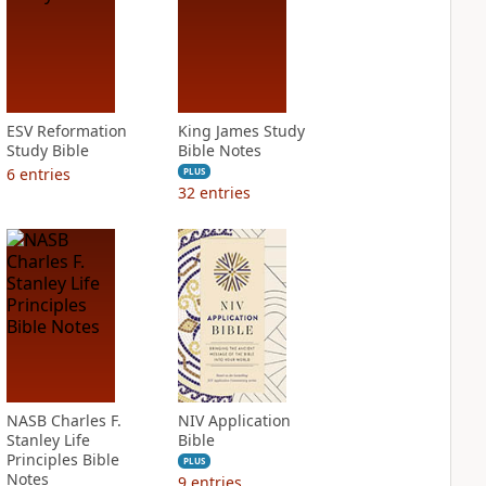
ESV Reformation
King James Study
Study Bible
Bible Notes
6
entries
PLUS
32
entries
NASB Charles F.
NIV Application
Stanley Life
Bible
Principles Bible
PLUS
Notes
9
entries