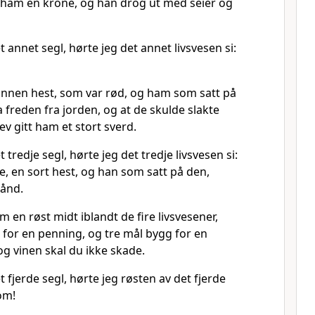
t ham en krone, og han drog ut med seier og
 annet segl, hørte jeg det annet livsvesen si:
nnen hest, som var rød, og ham som satt på
ta freden fra jorden, og at de skulde slakte
ev gitt ham et stort sverd.
tredje segl, hørte jeg det tredje livsvesen si:
e, en sort hest, og han som satt på den,
hånd.
m en røst midt iblandt de fire livsvesener,
 for en penning, og tre mål bygg for en
g vinen skal du ikke skade.
 fjerde segl, hørte jeg røsten av det fjerde
om!