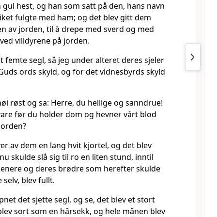
n gul hest, og han som satt på den, hans navn
iket fulgte med ham; og det blev gitt dem
en av jorden, til å drepe med sverd og med
ved villdyrene på jorden.
 femte segl, så jeg under alteret deres sjeler
uds ords skyld, og for det vidnesbyrds skyld
i røst og sa: Herre, du hellige og sanndrue!
vare før du holder dom og hevner vårt blod
jorden?
ver av dem en lang hvit kjortel, og det blev
u skulde slå sig til ro en liten stund, inntil
tjenere og deres brødre som herefter skulde
selv, blev fullt.
net det sjette segl, og se, det blev et stort
 blev sort som en hårsekk, og hele månen blev