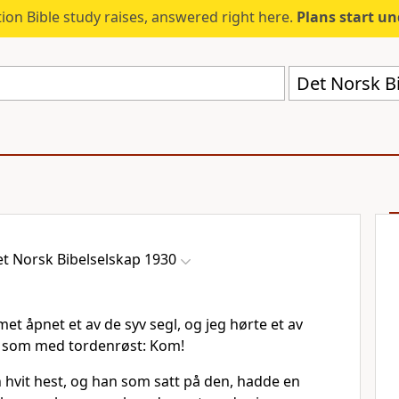
ion Bible study raises, answered right here.
Plans start u
Det Norsk B
t Norsk Bibelselskap 1930
et åpnet et av de syv segl, og jeg hørte et av
si som med tordenrøst: Kom!
n hvit hest, og han som satt på den, hadde en