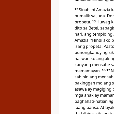
12
Sinabi ni Amazia k
bumalik sa Juda. D
propeta.
13
Huwag k
dito sa Betel, sapa
hari, ang templo ng
Amazia, “Hindi ako 
isang propeta. Past
punongkahoy ng si
na iwan ko ang akin
kanyang mensahe sa
mamamayan.
16-17
N
sabihin ang mensahe 
pakinggan mo ang s
asawa ay magiging 
mga anak ay mamama
paghahati-hatian
ng
ibang bansa. At tiya
dadalhin sa ibang ba