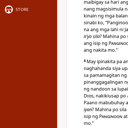
maibigay sa hari an
nang magsisimula n
STORE
kinain ng mga balan
sinabi ko, “Pangino
na ang mga lahi ni 
nʼyo sila
? Mahina po 
ang isip ng
Pangino
ang nakita mo.”
4
May ipinakita pa 
naghahanda siya u
sa pamamagitan ng 
pinanggagalingan ng 
ng nandoon sa lupai
Dios
, nakikiusap po
Paano mabubuhay an
iyan
? Mahina po sila
isip ng
Panginoon
at
mo.”