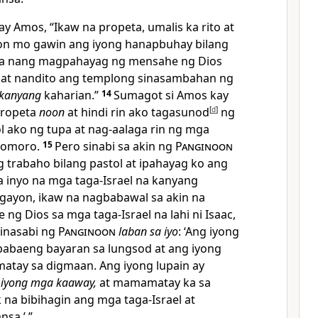
ay Amos, “Ikaw na propeta, umalis ka rito at
oon mo gawin ang iyong hanapbuhay bilang
a nang magpahayag ng mensahe ng Dios
gkat nandito ang templong sinasambahan ng
kanyang
kaharian.”
14
Sumagot si Amos kay
propeta
noon
at hindi rin ako tagasunod
[
d
]
ng
ol ako ng tupa at nag-aalaga rin ng mga
komoro.
15
Pero sinabi sa akin ng
Panginoon
g trabaho bilang pastol at ipahayag ko ang
 inyo na mga taga-Israel na kanyang
gayon, ikaw na nagbabawal sa akin na
ng Dios sa mga taga-Israel na lahi ni Isaac,
inasabi ng
Panginoon
laban sa iyo
: ‘Ang iyong
babaeng bayaran sa lungsod at ang iyong
tay sa digmaan. Ang iyong lupain ay
 iyong mga kaaway,
at mamamatay ka sa
k na bibihagin ang mga taga-Israel at
nsa.’ ”