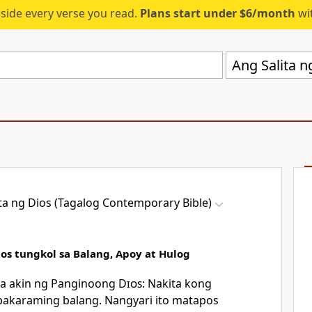
eside every verse you read.
Plans start under $6/month
wit
ta ng Dios (Tagalog Contemporary Bible)
os tungkol sa Balang, Apoy at Hulog
 sa akin ng Panginoong
Dios
: Nakita kong
pakaraming balang. Nangyari ito matapos