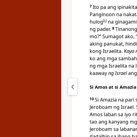
7
Ito pa ang ipinaki
Panginoon na nakat
hulog
[
b
]
na ginagami
ng pader.
8
Tinanong
mo?” Sumagot ako, “H
aking panukat, hi
kong Israelita.
Kaya 
ko ang mga sambaha
ng mga Israelita na 
kaaway
ng Israel
ang
Si Amos at si Amazia
10
Si Amazia na pari
Jeroboam ng Israel. 
Amos laban sa iyo ri
tao ang kanyang mg
Jeroboam sa labanan,
dadalhin sa ibang ba