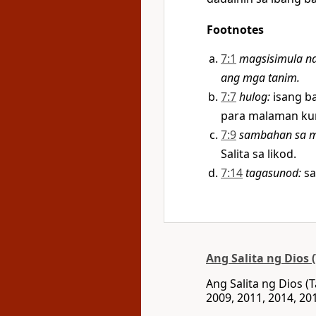
Footnotes
7:1
magsisimula n
ang mga tanim.
7:7
hulog
:
isang ba
para malaman kun
7:9
sambahan sa m
Salita sa likod.
7:14
tagasunod
:
sa 
Ang Salita ng Dios
Ang Salita ng Dios 
2009, 2011, 2014, 201