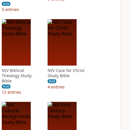
PLUS
5
entries
NIV Biblical
NIV Case for Christ
Theology Study
Study Bible
Bible
PLUS
4
entries
PLUS
12
entries