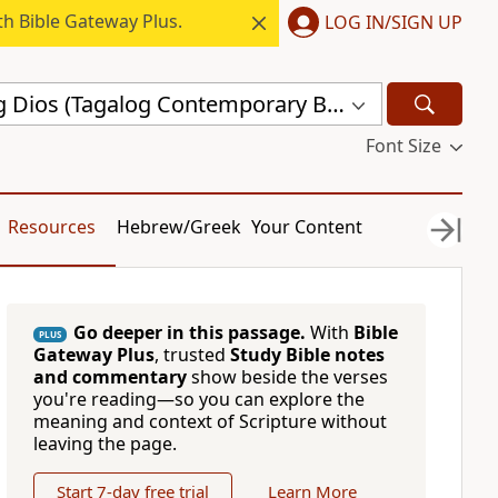
h Bible Gateway Plus.
LOG IN/SIGN UP
Ang Salita ng Dios (Tagalog Contemporary Bible) (ASND)
Font Size
Resources
Hebrew/Greek
Your Content
Go deeper in this passage.
With
Bible
PLUS
Gateway Plus
, trusted
Study Bible notes
and commentary
show beside the verses
you're reading—so you can explore the
meaning and context of Scripture without
leaving the page.
Start 7-day free trial
Learn More