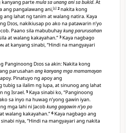
g kanyang parte
mula sa unang ani sa bukid
. At
a ang pangalawang ani,
[
a
]
2
nakita kong
g ang lahat ng tanim at walang natira. Kaya
ong
Dios
, nakikiusap po ako na patawarin nʼyo
Jacob. Paano sila mabubuhay
kung parurusahan
sila at walang kakayahan.”
3
Kaya nagbago
on
at kanyang sinabi, “Hindi na mangyayari
ang Panginoong
Dios
sa akin: Nakita kong
pang parusahan
ang kanyang mga mamamayan
apoy. Pinatuyo ng apoy ang
tubig sa ilalim ng lupa, at sinunog ang lahat
n ng Israel.
5
Kaya sinabi ko, “Panginoong
 ako sa inyo na huwag nʼyong gawin iyan.
g mga lahi ni Jacob
kung gagawin nʼyo po
 at walang kakayahan.”
6
Kaya nagbago ang
 sinabi niya, “Hindi na mangyayari ang nakita