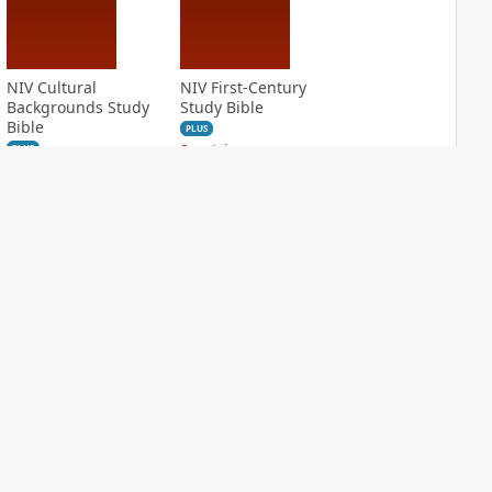
NIV Cultural
NIV First-Century
Backgrounds Study
Study Bible
Bible
PLUS
8
entries
PLUS
10
entries
NIV Grace and
NIV Jesus Bible
Truth Study Bible
PLUS
2
entries
PLUS
2
entries