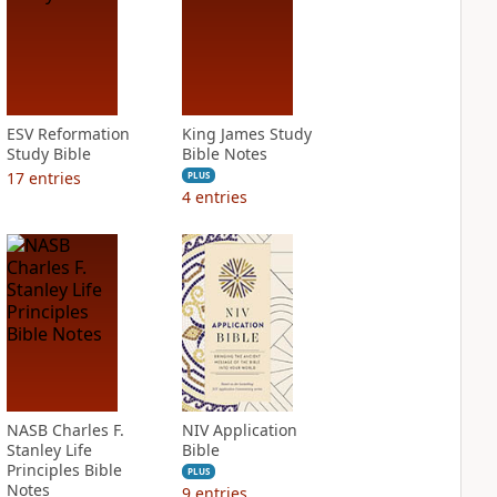
ESV Reformation
King James Study
Study Bible
Bible Notes
17
entries
PLUS
4
entries
NASB Charles F.
NIV Application
Stanley Life
Bible
Principles Bible
PLUS
Notes
9
entries