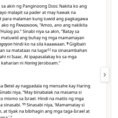
ta sa akin ng Panginoong
Dios
: Nakita ko ang
ayo malapit sa pader at may hawak na
t para malaman kung tuwid ang pagkagawa
 ako ng
Panginoon
, “Amos, ano ang nakikita
ulog po.” Sinabi niya sa akin, “Batay sa
ndi matuwid ang buhay ng mga mamamayan
ngayon
hindi ko na sila kaaawaan.
9
Gigibain
n sa matataas na lugar
[
c
]
na sinasambahan
lahi ni Isaac. At ipapasalakay ko sa mga
 kaharian ni
Haring
Jeroboam.”
 sa Betel ay nagpadala ng mensahe kay Haring
Sinabi niya, “May binabalak na masama si
to mismo sa Israel. Hindi na matiis ng mga
a sinasabi.
11
Sinasabi niya, ‘Mamamatay si
 at tiyak na bibihagin ang mga taga-Israel at
nsa.’ ”