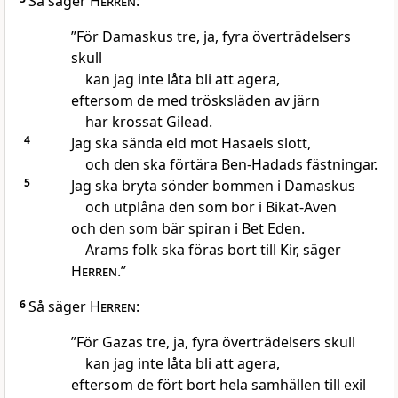
Så säger
Herren
:
”För Damaskus tre, ja, fyra överträdelsers
skull
kan jag inte låta bli att agera,
eftersom de med trösksläden av järn
har krossat Gilead.
4
Jag ska sända eld mot Hasaels slott,
och den ska förtära Ben-Hadads fästningar.
5
Jag ska bryta sönder bommen i Damaskus
och utplåna den som bor i Bikat-Aven
och den som bär spiran i Bet Eden.
Arams folk ska föras bort till Kir, säger
Herren
.”
6
Så säger
Herren
:
”För Gazas tre, ja, fyra överträdelsers skull
kan jag inte låta bli att agera,
eftersom de fört bort hela samhällen till exil