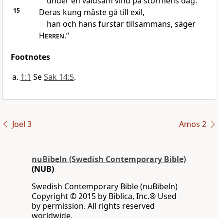
under en våldsam vind på stormens dag.
15
Deras kung måste gå till exil,
han och hans furstar tillsammans, säger
Herren
.”
Footnotes
1:1
Se
Sak 14:5
.
Joel 3
Amos 2
nuBibeln (Swedish Contemporary Bible)
(NUB)
Swedish Contemporary Bible (nuBibeln)
Copyright © 2015 by Biblica, Inc.® Used
by permission. All rights reserved
worldwide.