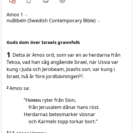
Amos 1
nuBibeln (Swedish Contemporary Bible)
Guds dom över Israels grannfolk
1
Detta är Amos ord, som var en av herdarna från
Tekoa, vad han såg angående Israel, när Ussia var
kung i Juda och Jerobeam, Joashs son, var kung i
Israel, två år före jordbävningen
[
a
]
.
2
Amos sa:
”
Herren
ryter från Sion,
från Jerusalem dånar hans röst.
Herdarnas betesmarker vissnar
och Karmels topp torkar bort.”
3