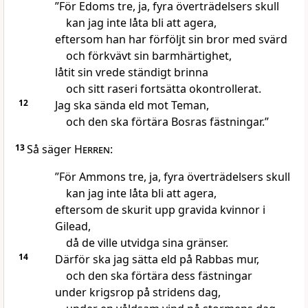
”För Edoms tre, ja, fyra överträdelsers skull
kan jag inte låta bli att agera,
eftersom han har förföljt sin bror med svärd
och förkvävt sin barmhärtighet,
låtit sin vrede ständigt brinna
och sitt raseri fortsätta okontrollerat.
12
Jag ska sända eld mot Teman,
och den ska förtära Bosras fästningar.”
13
Så säger
Herren
:
”För Ammons tre, ja, fyra överträdelsers skull
kan jag inte låta bli att agera,
eftersom de skurit upp gravida kvinnor i
Gilead,
då de ville utvidga sina gränser.
14
Därför ska jag sätta eld på Rabbas mur,
och den ska förtära dess fästningar
under krigsrop på stridens dag,