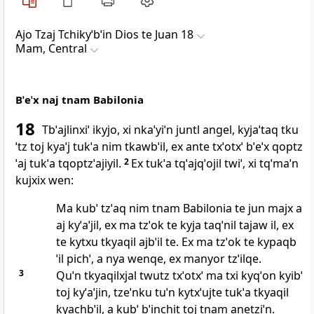
Ajo Tzaj Tchikyˈbˈin Dios te Juan 18
Mam, Central
Bˈeˈx naj tnam Babilonia
18
Tbˈajlinxiˈ ikyjo, xi nkaˈyiˈn juntl angel, kyjaˈtaq tku
ˈtz toj kyaˈj tukˈa nim tkawbˈil, ex ante txˈotxˈ bˈeˈx qoptz
ˈaj tukˈa tqoptzˈajiyil.
2
Ex tukˈa tqˈajqˈojil twiˈ, xi tqˈmaˈn
kujxix wen:
Ma kubˈ tzˈaq nim tnam Babilonia te jun majx a
aj kyˈaˈjil, ex ma tzˈok te kyja taqˈnil tajaw il, ex
te kytxu tkyaqil ajbˈil te. Ex ma tzˈok te kypaqb
ˈil pichˈ, a nya wenqe, ex manyor tzˈilqe.
3
Quˈn tkyaqilxjal twutz txˈotxˈ ma txi kyqˈon kyibˈ
toj kyˈaˈjin, tzeˈnku tuˈn kytxˈujte tukˈa tkyaqil
kyachbˈil, a kubˈ bˈinchit toj tnam anetziˈn.