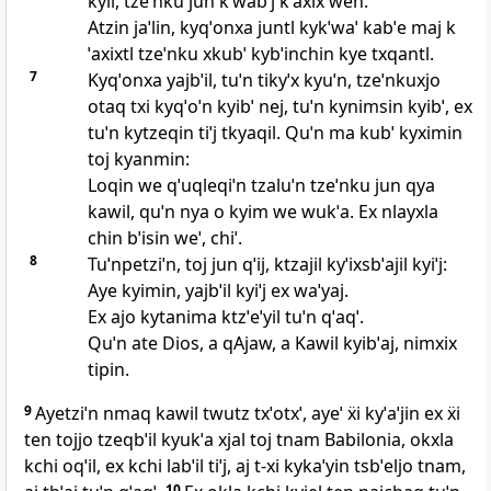
kyil, tzeˈnku jun kˈwabˈj kˈaxix wen.
Atzin jaˈlin, kyqˈonxa juntl kykˈwaˈ kabˈe maj k
ˈaxixtl tzeˈnku xkubˈ kybˈinchin kye txqantl.
7
Kyqˈonxa yajbˈil, tuˈn tikyˈx kyuˈn, tzeˈnkuxjo
otaq txi kyqˈoˈn kyibˈ nej, tuˈn kynimsin kyibˈ, ex
tuˈn kytzeqin tiˈj tkyaqil. Quˈn ma kubˈ kyximin
toj kyanmin:
Loqin we qˈuqleqiˈn tzaluˈn tzeˈnku jun qya
kawil, quˈn nya o kyim we wukˈa. Ex nlayxla
chin bˈisin weˈ, chiˈ.
8
Tuˈnpetziˈn, toj jun qˈij, ktzajil kyˈixsbˈajil kyiˈj:
Aye kyimin, yajbˈil kyiˈj ex waˈyaj.
Ex ajo kytanima ktzˈeˈyil tuˈn qˈaqˈ.
Quˈn ate Dios, a qAjaw, a Kawil kyibˈaj, nimxix
tipin.
9
Ayetziˈn nmaq kawil twutz txˈotxˈ, ayeˈ ẍi kyˈaˈjin ex ẍi
ten tojjo tzeqbˈil kyukˈa xjal toj tnam Babilonia, okxla
kchi oqˈil, ex kchi labˈil tiˈj, aj t‑xi kykaˈyin tsbˈeljo tnam,
10