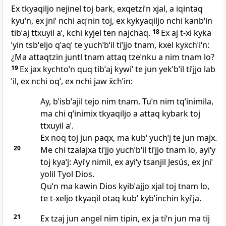
Ex tkyaqiljo nejinel toj bark, exqetziˈn xjal, a iqintaq
kyuˈn, ex jniˈ nchi aqˈnin toj, ex kykyaqiljo nchi kanbˈin
tibˈaj ttxuyil aˈ, kchi kyjel ten najchaq.
18
Ex aj t‑xi kyka
ˈyin tsbˈeljo qˈaqˈ te yuchˈbˈil tiˈjjo tnam, kxel kyẍchˈiˈn:
¿Ma attaqtzin juntl tnam attaq tzeˈnku a nim tnam lo?
19
Ex jax kychtoˈn quq tibˈaj kywiˈ te jun yekˈbˈil tiˈjjo lab
ˈil, ex nchi oqˈ, ex nchi jaw ẍchˈin:
Ay, bˈisbˈajil tejo nim tnam. Tuˈn nim tqˈinimila,
ma chi qˈinimix tkyaqiljo a attaq kybark toj
ttxuyil aˈ.
Ex noq toj jun paqx, ma kubˈ yuchˈj te jun majx.
20
Me chi tzalajxa tiˈjjo yuchˈbˈil tiˈjjo tnam lo, ayiˈy
toj kyaˈj: Ayiˈy nimil, ex ayiˈy tsanjil Jesús, ex jniˈ
yolil Tyol Dios.
Quˈn ma kawin Dios kyibˈajjo xjal toj tnam lo,
te t‑xeljo tkyaqil otaq kubˈ kybˈinchin kyiˈja.
21
Ex tzaj jun angel nim tipin, ex ja tiˈn jun ma tij