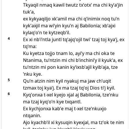
Tkyaqil nmaq kawil twutz txˈotxˈ ma chi kyˈaˈjin
tukˈa,
ex kykyaqiljo xkˈamil ma chi qˈinimix noq tuˈn
kykˈaẍjil ma wiˈyin kyuˈn aj Babilonia; xbˈajxi
kylaqˈoˈn te kytzeqbˈil.
4
Ex xi nbˈiˈntla juntl tqˈajqˈojil twiˈ tzaj toj kyaˈj, ex
tqˈma:
Ku kyetza tojjo tnam lo, ayiˈy ma chi oka te
Ntanima, tuˈntzin mi chi bˈinchiniˈy il kyukˈa, ex
tuˈntzin mi pon kanin kyˈixsbˈajil kyibˈaja, tze
ˈnku kye.
5
Quˈn atzin nim kyil nyakuj ma jaw chˈuqit
tzmax toj kyaˈj. Ex ma tzaj tqˈoj Dios tiˈj kyil.
6
Kyqˈonxa t‑xel kyejo xjal aj Babilonia, tzeˈnku
ma tzaj kyqˈoˈn kye txqantl.
Ex kychjonxa kabˈe maj t‑xel tzeˈnkuxjo
ntqanin.
Ajo kyachbˈil xi kysuqin kyexjal, ma tzˈok te nim