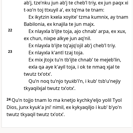
abˈj, tzeˈnku jun abˈj te chebˈl triy, ex jun paqx xi
t‑xoˈn toj ttxuyil aˈ, ex tqˈma te tnam:
Ex ikytzin kxela xoyiteˈ tzma kumnix, ay tnam
Babilonia, ex knajila te jun majx.
22
Ex nlayxla bˈijte toja, ajo chnabˈ arpa, ex xux,
ex chun, nixpe alkye jun aqˈnil.
Ex nlayxla bˈijte tqˈajqˈojil abˈj chebˈl triy.
23
Ex nlayxla kˈantl tzaj toja.
Ex mix jtojx tuˈn tbˈijte chnabˈ te mejebˈlin,
exla qa aye kˈayil toja, i ok te nmaq xjal te
twutz txˈotxˈ.
Quˈn noq tuˈnjo tyuẍbˈiˈn, i kubˈ tsbˈuˈnejiy
tkyaqilxjal twutz txˈotxˈ.
24
Quˈn tojjo tnam lo ma knetjo kychkyˈeljo yolil Tyol
Dios, junx kyukˈa jniˈ nimil, ex kykyaqiljo i kubˈ bˈyoˈn
twutz tkyaqil twutz txˈotxˈ.