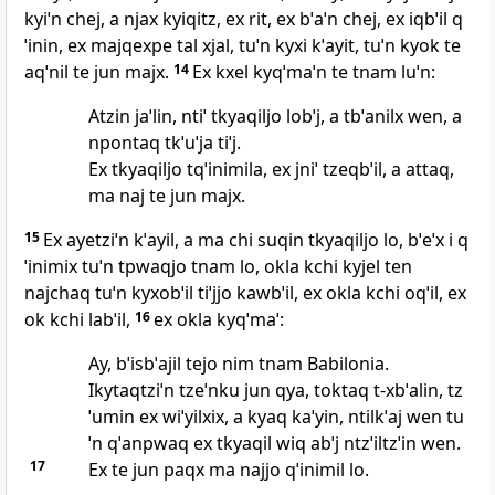
kyiˈn chej, a njax kyiqitz, ex rit, ex bˈaˈn chej, ex iqbˈil q
ˈinin, ex majqexpe tal xjal, tuˈn kyxi kˈayit, tuˈn kyok te
aqˈnil te jun majx.
14
Ex kxel kyqˈmaˈn te tnam luˈn:
Atzin jaˈlin, ntiˈ tkyaqiljo lobˈj, a tbˈanilx wen, a
npontaq tkˈuˈja tiˈj.
Ex tkyaqiljo tqˈinimila, ex jniˈ tzeqbˈil, a attaq,
ma naj te jun majx.
15
Ex ayetziˈn kˈayil, a ma chi suqin tkyaqiljo lo, bˈeˈx i q
ˈinimix tuˈn tpwaqjo tnam lo, okla kchi kyjel ten
najchaq tuˈn kyxobˈil tiˈjjo kawbˈil, ex okla kchi oqˈil, ex
ok kchi labˈil,
16
ex okla kyqˈmaˈ:
Ay, bˈisbˈajil tejo nim tnam Babilonia.
Ikytaqtziˈn tzeˈnku jun qya, toktaq t‑xbˈalin, tz
ˈumin ex wiˈyilxix, a kyaq kaˈyin, ntilkˈaj wen tu
ˈn qˈanpwaq ex tkyaqil wiq abˈj ntzˈiltzˈin wen.
17
Ex te jun paqx ma najjo qˈinimil lo.