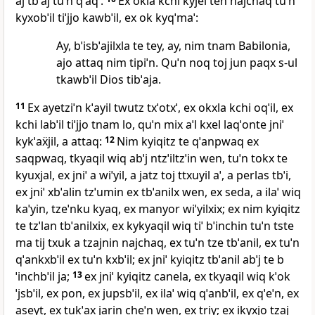
aj tbˈaj tuˈn qˈaqˈ.
Ex okla kchi kyjel ten najchaq tuˈn
kyxobˈil tiˈjjo kawbˈil, ex ok kyqˈmaˈ:
Ay, bˈisbˈajilxla te tey, ay, nim tnam Babilonia,
ajo attaq nim tipiˈn. Quˈn noq toj jun paqx s‑ul
tkawbˈil Dios tibˈaja.
11
Ex ayetziˈn kˈayil twutz txˈotxˈ, ex okxla kchi oqˈil, ex
kchi labˈil tiˈjjo tnam lo, quˈn mix aˈl kxel laqˈonte jniˈ
kykˈaẍjil, a attaq:
12
Nim kyiqitz te qˈanpwaq ex
saqpwaq, tkyaqil wiq abˈj ntzˈiltzˈin wen, tuˈn tokx te
kyuxjal, ex jniˈ a wiˈyil, a jatz toj ttxuyil aˈ, a perlas tbˈi,
ex jniˈ xbˈalin tzˈumin ex tbˈanilx wen, ex seda, a ilaˈ wiq
kaˈyin, tzeˈnku kyaq, ex manyor wiˈyilxix; ex nim kyiqitz
te tzˈlan tbˈanilxix, ex kykyaqil wiq tiˈ bˈinchin tuˈn tste
ma tij txuk a tzajnin najchaq, ex tuˈn tze tbˈanil, ex tuˈn
qˈankxbˈil ex tuˈn kxbˈil; ex jniˈ kyiqitz tbˈanil abˈj te b
ˈinchbˈil ja;
13
ex jniˈ kyiqitz canela, ex tkyaqil wiq kˈok
ˈjsbˈil, ex pon, ex jupsbˈil, ex ilaˈ wiq qˈanbˈil, ex qˈeˈn, ex
aseyt, ex tukˈax jarin cheˈn wen, ex triy; ex ikyxjo tzaj