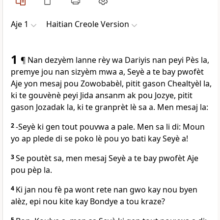
Aje 1
Haitian Creole Version
1
¶ Nan dezyèm lanne rèy wa Dariyis nan peyi Pès la,
premye jou nan sizyèm mwa a, Seyè a te bay pwofèt
Aje yon mesaj pou Zowobabèl, pitit gason Chealtyèl la,
ki te gouvènè peyi Jida ansanm ak pou Jozye, pitit
gason Jozadak la, ki te granprèt lè sa a. Men mesaj la:
2
-Seyè ki gen tout pouvwa a pale. Men sa li di: Moun
yo ap plede di se poko lè pou yo bati kay Seyè a!
3
Se poutèt sa, men mesaj Seyè a te bay pwofèt Aje
pou pèp la.
4
Ki jan nou fè pa wont rete nan gwo kay nou byen
alèz, epi nou kite kay Bondye a tou kraze?
5