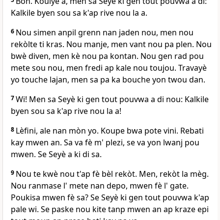
Bon. Koulye a, men sa Seyè ki gen tout pouvwa a di:
Kalkile byen sou sa k'ap rive nou la a.
6
Nou simen anpil grenn nan jaden nou, men nou
rekòlte ti kras. Nou manje, men vant nou pa plen. Nou
bwè diven, men kè nou pa kontan. Nou gen rad pou
mete sou nou, men fredi ap kale nou toujou. Travayè
yo touche lajan, men sa pa ka bouche yon twou dan.
7
Wi! Men sa Seyè ki gen tout pouvwa a di nou: Kalkile
byen sou sa k'ap rive nou la a!
8
Lèfini, ale nan mòn yo. Koupe bwa pote vini. Rebati
kay mwen an. Sa va fè m' plezi, se va yon lwanj pou
mwen. Se Seyè a ki di sa.
9
Nou te kwè nou t'ap fè bèl rekòt. Men, rekòt la mèg.
Nou ranmase l' mete nan depo, mwen fè l' gate.
Poukisa mwen fè sa? Se Seyè ki gen tout pouvwa k'ap
pale wi. Se paske nou kite tanp mwen an ap kraze epi