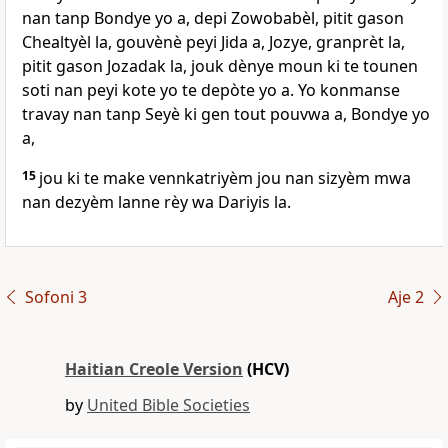
nan tanp Bondye yo a, depi Zowobabèl, pitit gason
Chealtyèl la, gouvènè peyi Jida a, Jozye, granprèt la,
pitit gason Jozadak la, jouk dènye moun ki te tounen
soti nan peyi kote yo te depòte yo a. Yo konmanse
travay nan tanp Seyè ki gen tout pouvwa a, Bondye yo
a,
15
jou ki te make vennkatriyèm jou nan sizyèm mwa
nan dezyèm lanne rèy wa Dariyis la.
Sofoni 3
Aje 2
Haitian Creole Version
(HCV)
by
United Bible Societies