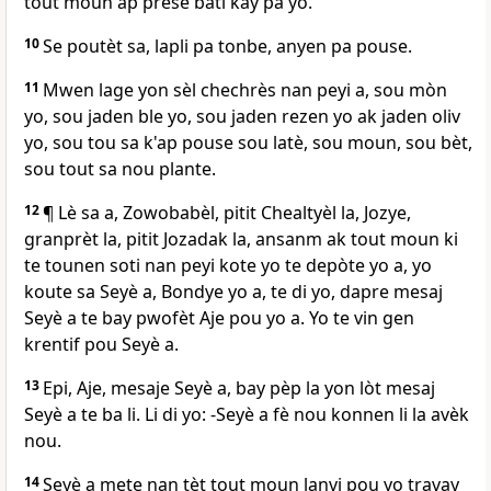
tout moun ap prese bati kay pa yo.
10
Se poutèt sa, lapli pa tonbe, anyen pa pouse.
11
Mwen lage yon sèl chechrès nan peyi a, sou mòn
yo, sou jaden ble yo, sou jaden rezen yo ak jaden oliv
yo, sou tou sa k'ap pouse sou latè, sou moun, sou bèt,
sou tout sa nou plante.
12
¶ Lè sa a, Zowobabèl, pitit Chealtyèl la, Jozye,
granprèt la, pitit Jozadak la, ansanm ak tout moun ki
te tounen soti nan peyi kote yo te depòte yo a, yo
koute sa Seyè a, Bondye yo a, te di yo, dapre mesaj
Seyè a te bay pwofèt Aje pou yo a. Yo te vin gen
krentif pou Seyè a.
13
Epi, Aje, mesaje Seyè a, bay pèp la yon lòt mesaj
Seyè a te ba li. Li di yo: -Seyè a fè nou konnen li la avèk
nou.
14
Seyè a mete nan tèt tout moun lanvi pou yo travay