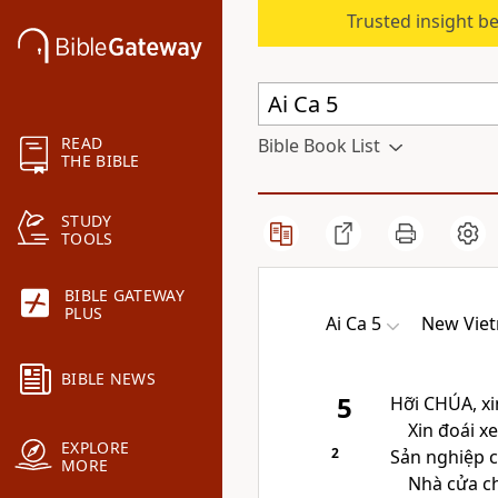
Trusted insight b
READ
Bible Book List
THE BIBLE
STUDY
TOOLS
BIBLE GATEWAY
PLUS
Ai Ca 5
New Viet
BIBLE NEWS
5
Hỡi
CHÚA
, x
Xin đoái x
EXPLORE
2
Sản nghiệp c
MORE
Nhà cửa ch