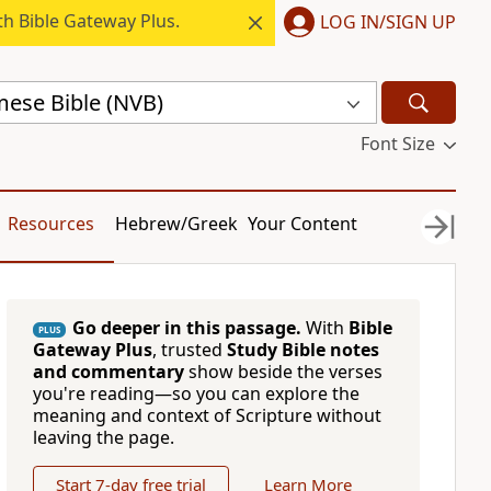
h Bible Gateway Plus.
LOG IN/SIGN UP
ese Bible (NVB)
Font Size
Resources
Hebrew/Greek
Your Content
Go deeper in this passage.
With
Bible
PLUS
Gateway Plus
, trusted
Study Bible notes
and commentary
show beside the verses
you're reading—so you can explore the
meaning and context of Scripture without
leaving the page.
Start 7-day free trial
Learn More