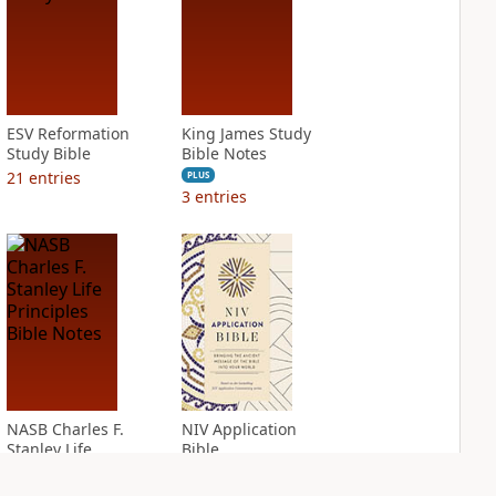
ESV Reformation
King James Study
Study Bible
Bible Notes
21
entries
PLUS
3
entries
NASB Charles F.
NIV Application
Stanley Life
Bible
Principles Bible
PLUS
Notes
4
entries