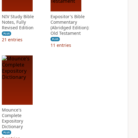
NIV Study Bible
Expositor's Bible
Notes, Fully
Commentary
Revised Edition
(Abridged Edition):
Old Testament
PLUS
21
entries
PLUS
11
entries
Mounce's
Complete
Expository
Dictionary
PLUS