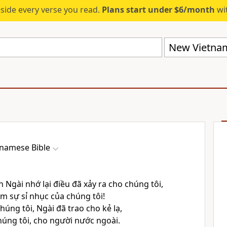
eside every verse you read.
Plans start under $6/month
wit
New Vietnam
namese Bible
in Ngài nhớ lại điều đã xảy ra cho chúng tôi,
em sự sỉ nhục của chúng tôi!
húng tôi, Ngài đã trao cho kẻ lạ,
úng tôi, cho người nước ngoài.