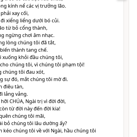
g kính nể các vị trưởng lão.
 phải xay cối,
đi xiểng liểng dưới bó củi.
ão từ bỏ cổng thành,
áng ngừng chơi âm nhạc.
ng lòng chúng tôi đã tắt,
biến thành tang chế.
 xuống khỏi đầu chúng tôi,
cho chúng tôi, vì chúng tôi phạm tội!
g chúng tôi đau xót,
g sự đó, mắt chúng tôi mờ đi.
n điêu tàn,
i lảng vảng.
 hỡi
CHÚA
, Ngài trị vì đời đời,
còn từ đời này đến đời kia!
quên chúng tôi mãi,
i bỏ chúng tôi lâu dường ấy?
in kéo chúng tôi về với Ngài, hầu chúng tôi