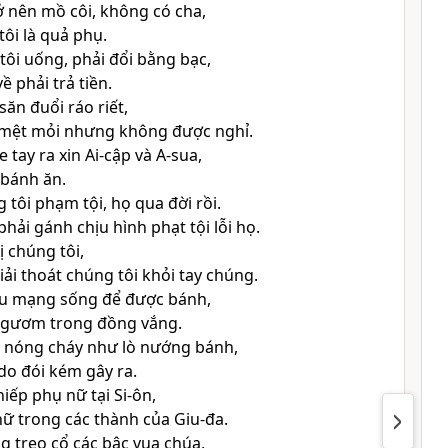
ở nên mồ côi, không có cha,
ôi là quả phụ.
ôi uống, phải đổi bằng bạc,
ề phải trả tiền.
săn đuổi ráo riết,
 mệt mỏi nhưng không được nghỉ.
 tay ra xin Ai-cập và A-sua,
 bánh ăn.
 tôi phạm tội, họ qua đời rồi.
phải gánh chịu hình phạt tội lỗi họ.
rị chúng tôi,
iải thoát chúng tôi khỏi tay chúng.
ều mạng sống để được bánh,
i gươm trong đồng vắng.
i nóng cháy như lò nướng bánh,
 do đói kém gây ra.
ếp phụ nữ tại Si-ôn,
nữ trong các thành của Giu-đa.
g treo cổ các bậc vua chúa,