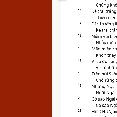
Chúng khôn
13
Kẻ trai tráng
Thiếu niên 
14
Các trưởng l
Kẻ trai tr
15
Niềm vui tro
Nhảy múa 
16
Mão miện rơi
Khốn thay 
17
Vì cớ đó, lòn
Vì cớ nhữn
18
Trên núi Si-ô
Chó rừng đ
19
Nhưng Ngài,
Ngôi Ngài 
20
Cớ sao Ngài 
Cớ sao Ngà
21
Hỡi
CHÚA
, x