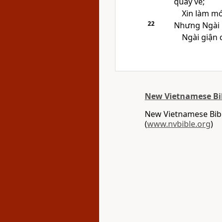
quay về;
Xin làm mớ
22
Nhưng Ngài h
Ngài giận 
New Vietnamese Bi
New Vietnamese Bibl
(
www.nvbible.org
)