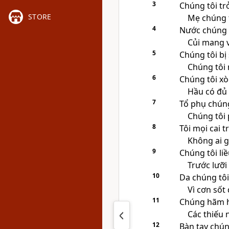
3
Chúng tôi tr
STORE
Mẹ chúng t
4
Nước chúng t
Củi mang v
5
Chúng tôi bị 
Chúng tôi
6
Chúng tôi xòe
Hầu có đủ
7
Tổ phụ chúng
Chúng tôi 
8
Tôi mọi cai t
Không ai g
9
Chúng tôi li
Trước lưỡ
10
Da chúng tô
Vì cơn sốt
11
Chúng hãm hi
Các thiếu 
12
Bàn tay chún