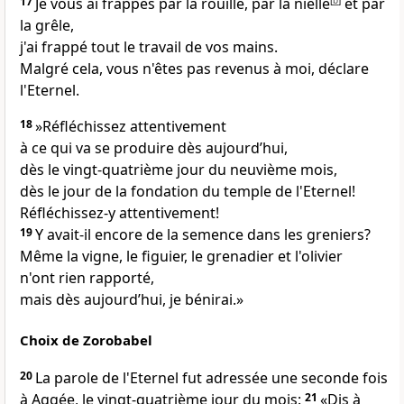
17
Je vous ai frappés par la rouille, par la nielle
[
b
]
et par
la grêle,
j'ai frappé tout le travail de vos mains.
Malgré cela, vous n'êtes pas revenus à moi, déclare
l'Eternel.
18
»Réfléchissez attentivement
à ce qui va se produire dès aujourd’hui,
dès le vingt-quatrième jour du neuvième mois,
dès le jour de la fondation du temple de l'Eternel!
Réfléchissez-y attentivement!
19
Y avait-il encore de la semence dans les greniers?
Même la vigne, le figuier, le grenadier et l'olivier
n'ont rien rapporté,
mais dès aujourd’hui, je bénirai.»
Choix de Zorobabel
20
La parole de l'Eternel fut adressée une seconde fois
à Aggée, le vingt-quatrième jour du mois:
21
«Dis à