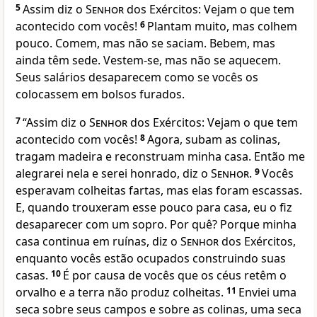
5
Assim diz o
Senhor
dos Exércitos: Vejam o que tem
acontecido com vocês!
6
Plantam muito, mas colhem
pouco. Comem, mas não se saciam. Bebem, mas
ainda têm sede. Vestem-se, mas não se aquecem.
Seus salários desaparecem como se vocês os
colocassem em bolsos furados.
7
“Assim diz o
Senhor
dos Exércitos: Vejam o que tem
acontecido com vocês!
8
Agora, subam as colinas,
tragam madeira e reconstruam minha casa. Então me
alegrarei nela e serei honrado, diz o
Senhor
.
9
Vocês
esperavam colheitas fartas, mas elas foram escassas.
E, quando trouxeram esse pouco para casa, eu o fiz
desaparecer com um sopro. Por quê? Porque minha
casa continua em ruínas, diz o
Senhor
dos Exércitos,
enquanto vocês estão ocupados construindo suas
casas.
10
É por causa de vocês que os céus retêm o
orvalho e a terra não produz colheitas.
11
Enviei uma
seca sobre seus campos e sobre as colinas, uma seca