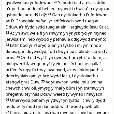
gynllwynion yr Iddewon:
20
Y modd nad ateliais ddim
o’r pethau buddiol heb eu mynegi i chwi, a’ch dysgu ar
gyhoedd, ac o dŷ i dŷ;
21
Gan dystiolaethu i’r Iddewon,
ac i’r Groegiaid hefyd, yr edifeirwch sydd tuag at
Dduw, a’r ffydd sydd tuag at ein Harglwydd Iesu Grist.
22
Ac yn awr, wele fi yn rhwym yn yr ysbryd yn myned i
Jerwsalem, heb wybod y pethau a ddigwydd imi yno:
23
Eithr bod yr Ysbryd Glân yn tystio i mi ym mhob
dinas, gan ddywedyd, fod rhwymau a blinderau yn fy
aros.
24
Ond nid wyf fi yn gwneuthur cyfrif o ddim, ac
nid gwerthfawr gennyf fy einioes fy hun, os gallaf
orffen fy ngyrfa trwy lawenydd, a’r weinidogaeth a
dderbyniais gan yr Arglwydd Iesu, i dystiolaethu
efengyl gras Duw.
25
Ac yr awron, wele, mi a wn na
chewch chwi oll, ymysg y rhai y bûm i yn tramwy yn
pregethu teyrnas Dduw, weled fy wyneb i mwyach.
26
Oherwydd paham yr ydwyf yn tystio i chwi y dydd
heddiw, fy mod i yn lân oddi wrth waed pawb oll:
27
Canys nid ymateliais rhag mynegi i chwi holl gyngor