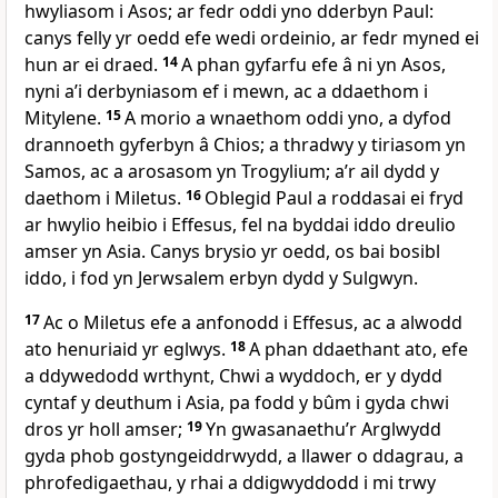
hwyliasom i Asos; ar fedr oddi yno dderbyn Paul:
canys felly yr oedd efe wedi ordeinio, ar fedr myned ei
hun ar ei draed.
14
A phan gyfarfu efe â ni yn Asos,
nyni a’i derbyniasom ef i mewn, ac a ddaethom i
Mitylene.
15
A morio a wnaethom oddi yno, a dyfod
drannoeth gyferbyn â Chios; a thradwy y tiriasom yn
Samos, ac a arosasom yn Trogylium; a’r ail dydd y
daethom i Miletus.
16
Oblegid Paul a roddasai ei fryd
ar hwylio heibio i Effesus, fel na byddai iddo dreulio
amser yn Asia. Canys brysio yr oedd, os bai bosibl
iddo, i fod yn Jerwsalem erbyn dydd y Sulgwyn.
17
Ac o Miletus efe a anfonodd i Effesus, ac a alwodd
ato henuriaid yr eglwys.
18
A phan ddaethant ato, efe
a ddywedodd wrthynt, Chwi a wyddoch, er y dydd
cyntaf y deuthum i Asia, pa fodd y bûm i gyda chwi
dros yr holl amser;
19
Yn gwasanaethu’r Arglwydd
gyda phob gostyngeiddrwydd, a llawer o ddagrau, a
phrofedigaethau, y rhai a ddigwyddodd i mi trwy