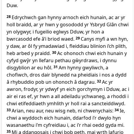
Duw.
28
Edrychwch gan hynny arnoch eich hunain, ac ar yr
holl braidd, ar yr hwn y gosododd yr Ysbryd Glân chwi
yn olygwyr, i fugeilio eglwys Dduw, yr hon a
bwrcasodd efe â’i briod waed.
29
Canys myfi a wn hyn,
y daw, ar ôl fy ymadawiad i, fleiddiau blinion i’ch plith,
heb arbed y praidd.
30
Ac ohonoch chwi eich hunain y
cyfyd gwŷr yn llefaru pethau gŵyrdraws, i dynnu
disgyblion ar eu hôl.
31
Am hynny gwyliwch, a
chofiwch, dros dair blynedd na pheidiais i nos a dydd
â rhybuddio pob un ohonoch â dagrau.
32
Ac yr
awron, frodyr, yr ydwyf yn eich gorchymyn i Dduw, ac i
air ei ras ef, yr hwn a all adeiladu ychwaneg, a rhoddi i
chwi etifeddiaeth ymhlith yr holl rai a sancteiddiwyd.
33
Arian, neu aur, neu wisg neb, ni chwenychais:
34
Ie,
chwi a wyddoch eich hunain, ddarfod i’r dwylo hyn
wasanaethu i’m cyfreidiau i, ac i’r rhai oedd gyda mi.
35
Mi a ddangosais i chwi bob peth, mai wrth lafurio