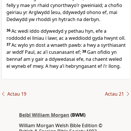
felly y mae yn rhaid cynorthwyo’r gweiniaid; a chofio
geiriau yr Arglwydd Iesu, ddywedyd ohono ef, mai
Dedwydd yw rhoddi yn hytrach na derbyn.
36
Ac wedi iddo ddywedyd y pethau hyn, efe a
roddodd ei liniau i lawr, ac a weddïodd gyda hwynt oll.
37
Ac wylo yn dost a wnaeth pawb: a hwy a syrthiasant
ar wddf Paul, ac a’i cusanasant ef;
38
Gan ofidio yn
bennaf am y gair a ddywedasai efe, na chaent weled
ei wyneb ef mwy. A hwy a’i hebryngasant ef i’r llong.
Actau 19
Actau 21
Beibl William Morgan
(BWM)
William Morgan Welsh Bible Edition ©