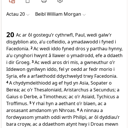
Actau 20
Beibl William Morgan
20
Ac ar ôl gostegu’r cythrwfl, Paul, wedi galw’r
disgyblion ato, a’u cofleidio, a ymadawodd i fyned i
Facedonia.
2
Ac wedi iddo fyned dros y parthau hynny,
a’u cynghori hwynt â llawer o ymadrodd, efe a ddaeth
i dir Groeg.
3
Ac wedi aros dri mis, a gwneuthur o’r
Iddewon gynllwyn iddo, fel yr oedd ar fedr morio i
Syria, efe a arfaethodd ddychwelyd trwy Facedonia.
4
A chydymdeithiodd ag ef hyd yn Asia, Sopater o
Berea; ac o’r Thesaloniaid, Aristarchus a Secundus; a
Gaius o Derbe, a Timotheus; ac o’r Asiaid, Tychicus a
Troffimus.
5
Y rhai hyn a aethant o’r blaen, ac a
arosasant amdanom yn Nhroas.
6
A ninnau a
fordwyasom ymaith oddi wrth Philipi, ar ôl dyddiau’r
bara croyw, ac a ddaethom atynt hwy i Droas mewn