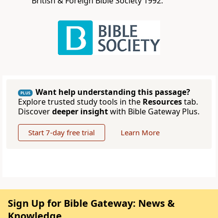
British & Foreign Bible Society 1992.
Want help understanding this passage?
PLUS
Explore trusted study tools in the
Resources
tab.
Discover
deeper insight
with Bible Gateway Plus.
Start 7-day free trial
Learn More
Sign Up for Bible Gateway: News &
Knowledge