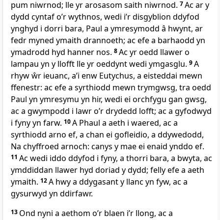
pum niwrnod; lle yr arosasom saith niwrnod.
7
Ac ar y
dydd cyntaf o’r wythnos, wedi i’r disgyblion ddyfod
ynghyd i dorri bara, Paul a ymresymodd â hwynt, ar
fedr myned ymaith drannoeth; ac efe a barhaodd yn
ymadrodd hyd hanner nos.
8
Ac yr oedd llawer o
lampau yn y llofft lle yr oeddynt wedi ymgasglu.
9
A
rhyw ŵr ieuanc, a’i enw Eutychus, a eisteddai mewn
ffenestr: ac efe a syrthiodd mewn trymgwsg, tra oedd
Paul yn ymresymu yn hir, wedi ei orchfygu gan gwsg,
ac a gwympodd i lawr o’r drydedd lofft; ac a gyfodwyd
i fyny yn farw.
10
A Phaul a aeth i waered, ac a
syrthiodd arno ef, a chan ei gofleidio, a ddywedodd,
Na chyffroed arnoch: canys y mae ei enaid ynddo ef.
11
Ac wedi iddo ddyfod i fyny, a thorri bara, a bwyta, ac
ymddiddan llawer hyd doriad y dydd; felly efe a aeth
ymaith.
12
A hwy a ddygasant y llanc yn fyw, ac a
gysurwyd yn ddirfawr.
13
Ond nyni a aethom o’r blaen i’r llong, ac a