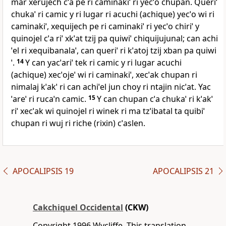
mar xerujech cˈa pe ri caminakiˈ ri yecˈo chupan. Queriˈ
chukaˈ ri camic y ri lugar ri acuchi (achique) yecˈo wi ri
caminakiˈ, xequijech pe ri caminakiˈ ri yecˈo chiriˈ y
quinojel cˈa riˈ xkˈat tzij pa quiwiˈ chiquijujunal; can achi
ˈel ri xequibanalaˈ, can queriˈ ri kˈatoj tzij xban pa quiwi
ˈ.
14
Y can yacˈariˈ tek ri camic y ri lugar acuchi
(achique) xecˈojeˈ wi ri caminakiˈ, xecˈak chupan ri
nimalaj kˈakˈ ri can achiˈel jun choy ri ntajin nicˈat. Yac
ˈareˈ ri rucaˈn camic.
15
Y can chupan cˈa chukaˈ ri kˈakˈ
riˈ xecˈak wi quinojel ri winek ri ma tzˈibatal ta quibiˈ
chupan ri wuj ri riche (rixin) cˈaslen.
APOCALIPSIS 19
APOCALIPSIS 21
Cakchiquel Occidental
(CKW)
Copyright 1996 Wycliffe. This translation