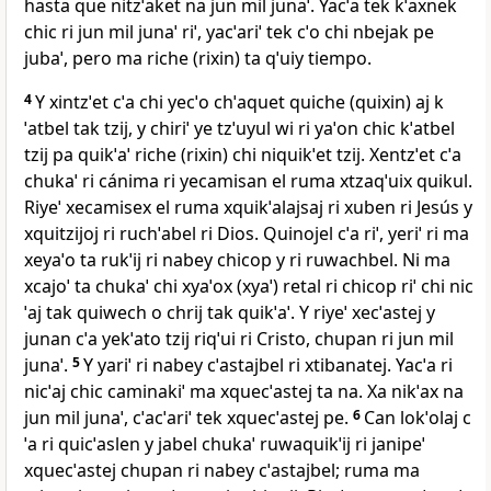
hasta que nitzˈaket na jun mil junaˈ. Yacˈa tek kˈaxnek
chic ri jun mil junaˈ riˈ, yacˈariˈ tek cˈo chi nbejak pe
jubaˈ, pero ma riche (rixin) ta qˈuiy tiempo.
4
Y xintzˈet cˈa chi yecˈo chˈaquet quiche (quixin) aj k
ˈatbel tak tzij, y chiriˈ ye tzˈuyul wi ri yaˈon chic kˈatbel
tzij pa quikˈaˈ riche (rixin) chi niquikˈet tzij. Xentzˈet cˈa
chukaˈ ri cánima ri yecamisan el ruma xtzaqˈuix quikul.
Riyeˈ xecamisex el ruma xquikˈalajsaj ri xuben ri Jesús y
xquitzijoj ri ruchˈabel ri Dios. Quinojel cˈa riˈ, yeriˈ ri ma
xeyaˈo ta rukˈij ri nabey chicop y ri ruwachbel. Ni ma
xcajoˈ ta chukaˈ chi xyaˈox (xyaˈ) retal ri chicop riˈ chi nic
ˈaj tak quiwech o chrij tak quikˈaˈ. Y riyeˈ xecˈastej y
junan cˈa yekˈato tzij riqˈui ri Cristo, chupan ri jun mil
junaˈ.
5
Y yariˈ ri nabey cˈastajbel ri xtibanatej. Yacˈa ri
nicˈaj chic caminakiˈ ma xquecˈastej ta na. Xa nikˈax na
jun mil junaˈ, cˈacˈariˈ tek xquecˈastej pe.
6
Can lokˈolaj c
ˈa ri quicˈaslen y jabel chukaˈ ruwaquikˈij ri janipeˈ
xquecˈastej chupan ri nabey cˈastajbel; ruma ma