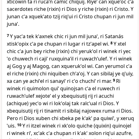
xticowin ta ri rucaˈn camic chiquij. Riyeˈ can xqueˈoc cˈa
sacerdotes riche (rixin) ri Dios y riche (rixin) ri Cristo. Y
junan cˈa xquekˈato tzij riqˈui ri Cristo chupan ri jun mil
junaˈ.
7
Y yacˈa tek kˈaxnek chic ri jun mil junaˈ, ri Satanás
xtiskˈopix cˈa pe chupan ri lugar ri tzˈapel wi.
8
Y xtel
chic cˈa jun bey riche (rixin) chi yerukˈol ri winek ri yec
ˈo chuwech ri cajiˈ ruxquinaˈil ri ruwachˈulef. Y ri winek
aj Gog y aj Magog, can xquerukˈol wi. Can yerumol cˈa
el riche (rixin) chi niquiben chˈaˈoj. Y can sibilaj ye qˈuiy,
xa can ye achiˈel ri sanayiˈ ri cˈo chuchiˈ ri mar.
9
Ri
winek ri quimolon quiˈ quinojsan cˈa el ruwech ri
ruwachˈulef xejoteˈ el y xbequisutij rij ri acuchi
(achique) yecˈo wi ri lokˈolaj tak ralcˈual ri Dios. Y
xbequisutij rij ri tinamit ri sibilaj najowex ruma ri Dios.
Pero ri Dios xuben chi xbeka pe kˈakˈ pa quiwiˈ, y xeruq
ˈuis.
10
Y ri itzel winek ri xkˈolo quiche (quixin) quinojel
ri winek riˈ, xcˈak cˈa chupan ri kˈakˈ xolon riqˈui azufre,