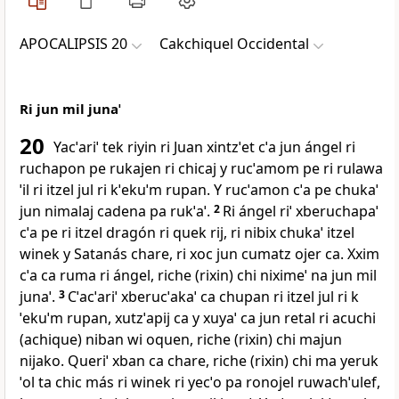
APOCALIPSIS 20
Cakchiquel Occidental
Ri jun mil junaˈ
20
Yacˈariˈ tek riyin ri Juan xintzˈet cˈa jun ángel ri
ruchapon pe rukajen ri chicaj y rucˈamom pe ri rulawa
ˈil ri itzel jul ri kˈekuˈm rupan. Y rucˈamon cˈa pe chukaˈ
jun nimalaj cadena pa rukˈaˈ.
2
Ri ángel riˈ xberuchapaˈ
cˈa pe ri itzel dragón ri quek rij, ri nibix chukaˈ itzel
winek y Satanás chare, ri xoc jun cumatz ojer ca. Xxim
cˈa ca ruma ri ángel, riche (rixin) chi niximeˈ na jun mil
junaˈ.
3
Cˈacˈariˈ xberucˈakaˈ ca chupan ri itzel jul ri k
ˈekuˈm rupan, xutzˈapij ca y xuyaˈ ca jun retal ri acuchi
(achique) niban wi oquen, riche (rixin) chi majun
nijako. Queriˈ xban ca chare, riche (rixin) chi ma yeruk
ˈol ta chic más ri winek ri yecˈo pa ronojel ruwachˈulef,