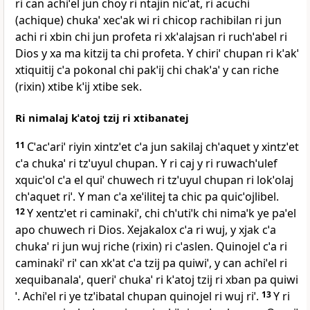
ri can achiˈel jun choy ri ntajin nicˈat, ri acuchi
(achique) chukaˈ xecˈak wi ri chicop rachibilan ri jun
achi ri xbin chi jun profeta ri xkˈalajsan ri ruchˈabel ri
Dios y xa ma kitzij ta chi profeta. Y chiriˈ chupan ri kˈakˈ
xtiquitij cˈa pokonal chi pakˈij chi chakˈaˈ y can riche
(rixin) xtibe kˈij xtibe sek.
Ri nimalaj kˈatoj tzij ri xtibanatej
11
Cˈacˈariˈ riyin xintzˈet cˈa jun sakilaj chˈaquet y xintzˈet
cˈa chukaˈ ri tzˈuyul chupan. Y ri caj y ri ruwachˈulef
xquicˈol cˈa el quiˈ chuwech ri tzˈuyul chupan ri lokˈolaj
chˈaquet riˈ. Y man cˈa xeˈilitej ta chic pa quicˈojlibel.
12
Y xentzˈet ri caminakiˈ, chi chˈutiˈk chi nimaˈk ye paˈel
apo chuwech ri Dios. Xejakalox cˈa ri wuj, y xjak cˈa
chukaˈ ri jun wuj riche (rixin) ri cˈaslen. Quinojel cˈa ri
caminakiˈ riˈ can xkˈat cˈa tzij pa quiwiˈ, y can achiˈel ri
xequibanalaˈ, queriˈ chukaˈ ri kˈatoj tzij ri xban pa quiwi
ˈ. Achiˈel ri ye tzˈibatal chupan quinojel ri wuj riˈ.
13
Y ri