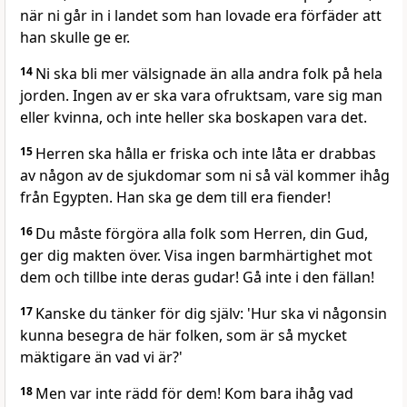
när ni går in i landet som han lovade era förfäder att
han skulle ge er.
14
Ni ska bli mer välsignade än alla andra folk på hela
jorden. Ingen av er ska vara ofruktsam, vare sig man
eller kvinna, och inte heller ska boskapen vara det.
15
Herren ska hålla er friska och inte låta er drabbas
av någon av de sjukdomar som ni så väl kommer ihåg
från Egypten. Han ska ge dem till era fiender!
16
Du måste förgöra alla folk som Herren, din Gud,
ger dig makten över. Visa ingen barmhärtighet mot
dem och tillbe inte deras gudar! Gå inte i den fällan!
17
Kanske du tänker för dig själv: 'Hur ska vi någonsin
kunna besegra de här folken, som är så mycket
mäktigare än vad vi är?'
18
Men var inte rädd för dem! Kom bara ihåg vad