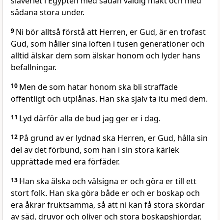
slaveriet i Egypten med sådan väldig makt och med
sådana stora under.
9
Ni bör alltså förstå att Herren, er Gud, är en trofast
Gud, som håller sina löften i tusen generationer och
alltid älskar dem som älskar honom och lyder hans
befallningar.
10
Men de som hatar honom ska bli straffade
offentligt och utplånas. Han ska själv ta itu med dem.
11
Lyd därför alla de bud jag ger er i dag.
12
På grund av er lydnad ska Herren, er Gud, hålla sin
del av det förbund, som han i sin stora kärlek
upprättade med era förfäder.
13
Han ska älska och välsigna er och göra er till ett
stort folk. Han ska göra både er och er boskap och
era åkrar fruktsamma, så att ni kan få stora skördar
av säd, druvor och oliver och stora boskapshjordar,