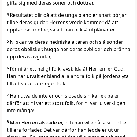
gifta sig med deras söner och döttrar.
4
Resultatet blir då att de unga bland er snart börjar
tillbe deras gudar. Herrens vrede kommer då att
upptändas mot er, så att han också utplånar er.
5
Ni ska riva deras hedniska altaren och slå sönder
deras obelisker, hugga ner deras avbilder och bränna
upp deras avgudar,
6
för ni är ett heligt folk, avskilda åt Herren, er Gud.
Han har utvalt er bland alla andra folk på jordens yta
till att vara hans eget folk.
7
Han utvalde inte er och slösade sin kärlek på er
därför att ni var ett stort folk, för ni var ju verkligen
inte många!
8
Men Herren älskade er, och han ville hålla sitt löfte
till era förfäder. Det var därför han ledde er ut ur