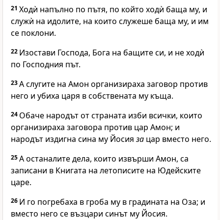
21
Ходѝ напълно по пътя, по който ходѝ баща му, и
служѝ на идолите, на които служеше баща му, и им
се поклони.
22
Изостави
Господа
, Бога на бащите си, и не ходѝ
по
Господния
път.
23
А слугите на Амон организираха заговор против
него и убиха царя в собствената му къща.
24
Обаче народът от страната изби всички, които
организираха заговора против цар Амон; и
народът издигна сина му Йосия
за
цар вместо него.
25
А останалите дела, които извърши Амон, са
записани в Книгата на летописите на Юдейските
царе.
26
И го погребаха в гроба му в градината на Оза; и
вместо него се възцари синът му Йосия.