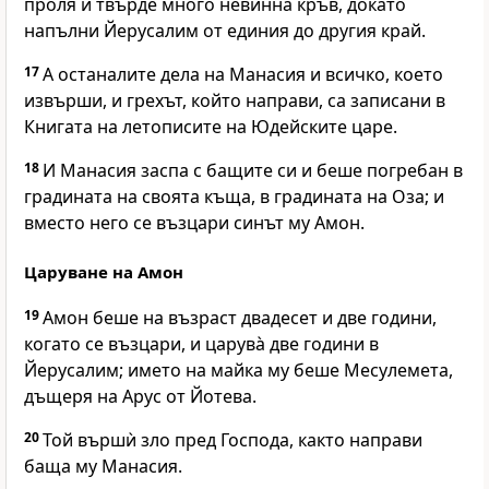
проля и твърде много невинна кръв, докато
напълни Йерусалим от единия до другия край.
17
А останалите дела на Манасия и всичко, което
извърши, и грехът, който направи, са записани в
Книгата на летописите на Юдейските царе.
18
И Манасия заспа с бащите си и беше погребан в
градината на своята къща, в градината на Оза; и
вместо него се възцари синът му Амон.
Царуване на Амон
19
Амон беше на възраст двадесет и две години,
когато се възцари, и царува̀ две години в
Йерусалим; името на майка му беше Месулемета,
дъщеря на Арус от Йотева.
20
Той вършѝ зло пред
Господа
, както направи
баща му Манасия.