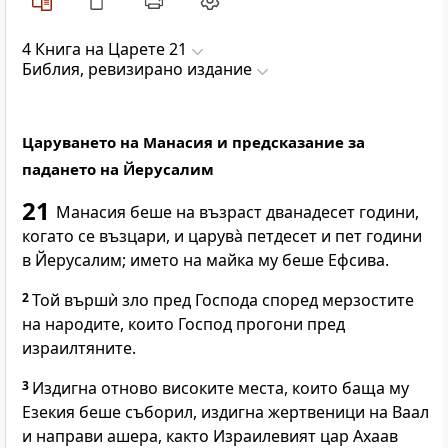
4 Книга на Царете 21
Библия, ревизирано издание
Царуването на Манасия и предсказание за
падането на Йерусалим
21
Манасия беше на възраст дванадесет години,
когато се възцари, и царува̀ петдесет и пет години
в Йерусалим; името на майка му беше Ефсива.
2
Той вършѝ зло пред
Господа
според мерзостите
на народите, които
Господ
прогони пред
израилтяните.
3
Издигна отново високите места, които баща му
Езекия беше съборил, издигна жертвеници на Ваал
и направи ашера, както Израилевият цар Ахаав