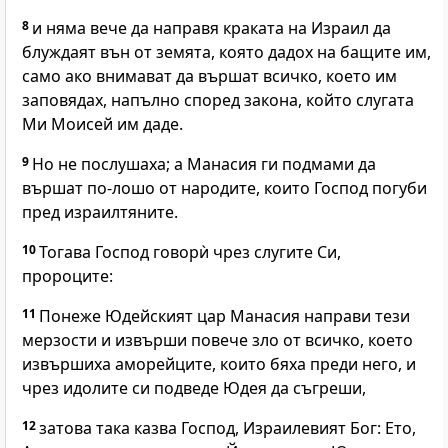
8
и няма вече да направя краката на Израил да
блуждаят вън от земята, която дадох на бащите им,
само ако внимават да вършат всичко, което им
заповядах, напълно според закона, който слугата
Ми Моисей им даде.
9
Но не послушаха; а Манасия ги подмами да
вършат по-лошо от народите, които
Господ
погуби
пред израилтяните.
10
Тогава
Господ
говорѝ чрез слугите Си,
пророците:
11
Понеже Юдейският цар Манасия направи тези
мерзости и извърши повече зло от всичко, което
извършиха аморейците, които бяха преди него, и
чрез идолите си подведе Юдея да съгреши,
12
затова така казва
Господ
, Израилевият Бог: Ето,