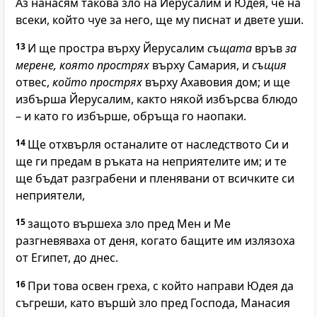
Аз нанасям такова зло на Йерусалим и Юдея, че на
всеки, който чуе за него, ще му писнат и двете уши.
13
И ще простра върху Йерусалим
същата
връв
за
мерене, която прострях
върху Самария, и
същия
отвес,
който прострях
върху Ахавовия дом; и ще
избърша Йерусалим, както някой избърсва блюдо
– и като го избърше, обръща го наопаки.
14
Ще отхвърля останалите от наследството Си и
ще ги предам в ръката на неприятелите им; и те
ще бъдат разграбени и пленявани от всичките си
неприятели,
15
защото вършеха зло пред Мен и Ме
разгневяваха от деня, когато бащите им излязоха
от Египет, до днес.
16
При това освен греха, с който направи Юдея да
съгреши, като вършѝ зло пред
Господа
, Манасия