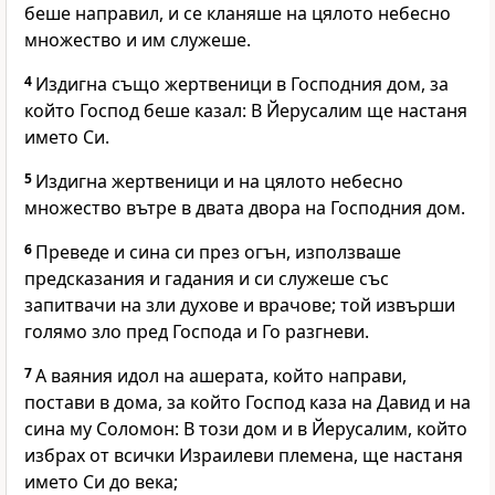
беше направил, и се кланяше на цялото небесно
множество и им служеше.
4
Издигна също жертвеници в
Господния
дом, за
който
Господ
беше казал: В Йерусалим ще настаня
името Си.
5
Издигна жертвеници и на цялото небесно
множество вътре в двата двора на
Господния
дом.
6
Преведе и сина си през огън, използваше
предсказания и гадания и си служеше със
запитвачи на зли духове и врачове; той извърши
голямо зло пред
Господа
и Го разгневи.
7
А ваяния идол на ашерата, който направи,
постави в дома, за който
Господ
каза на Давид и на
сина му Соломон: В този дом и в Йерусалим, който
избрах от всички Израилеви племена, ще настаня
името Си до века;