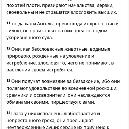
похотей плоти, презирают начальства, дерзки,
своевольны и не страшатся злословить высших,
11
тогда как и Ангелы, превосходя их крепостью и
силою, не произносят на них пред Господом
укоризненного суда.
12
Они, как бессловесные животные, водимые
природою, рожденные на уловление и
истребление, злословя то, чего не понимают, в
растлении своем истребятся.
13
Они получат возмездие за беззаконие, ибо они
полагают удовольствие во вседневной роскоши;
срамники и осквернители, они наслаждаются
обманами своими, пиршествуя с вами.
14
Глаза у них исполнены любострастия и
непрестанного греха; они прельщают
неутвержденные души; сердце их приучено к