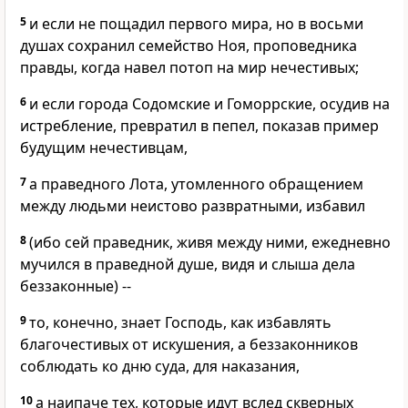
5
и если не пощадил первого мира, но в восьми
душах сохранил семейство Ноя, проповедника
правды, когда навел потоп на мир нечестивых;
6
и если города Содомские и Гоморрские, осудив на
истребление, превратил в пепел, показав пример
будущим нечестивцам,
7
а праведного Лота, утомленного обращением
между людьми неистово развратными, избавил
8
(ибо сей праведник, живя между ними, ежедневно
мучился в праведной душе, видя и слыша дела
беззаконные) --
9
то, конечно, знает Господь, как избавлять
благочестивых от искушения, а беззаконников
соблюдать ко дню суда, для наказания,
10
а наипаче тех, которые идут вслед скверных