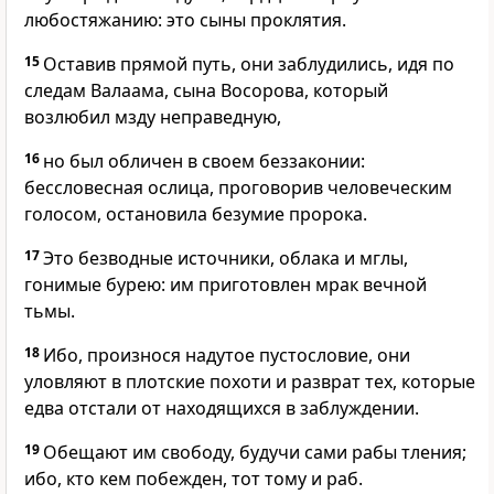
любостяжанию: это сыны проклятия.
15
Оставив прямой путь, они заблудились, идя по
следам Валаама, сына Восорова, который
возлюбил мзду неправедную,
16
но был обличен в своем беззаконии:
бессловесная ослица, проговорив человеческим
голосом, остановила безумие пророка.
17
Это безводные источники, облака и мглы,
гонимые бурею: им приготовлен мрак вечной
тьмы.
18
Ибо, произнося надутое пустословие, они
уловляют в плотские похоти и разврат тех, которые
едва отстали от находящихся в заблуждении.
19
Обещают им свободу, будучи сами рабы тления;
ибо, кто кем побежден, тот тому и раб.