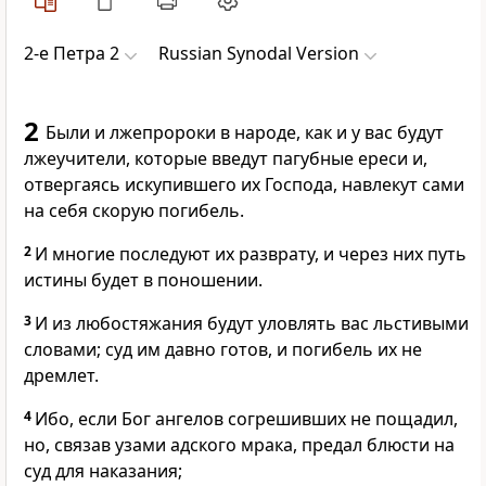
2-e Петра 2
Russian Synodal Version
2
Были и лжепророки в народе, как и у вас будут
лжеучители, которые введут пагубные ереси и,
отвергаясь искупившего их Господа, навлекут сами
на себя скорую погибель.
2
И многие последуют их разврату, и через них путь
истины будет в поношении.
3
И из любостяжания будут уловлять вас льстивыми
словами; суд им давно готов, и погибель их не
дремлет.
4
Ибо, если Бог ангелов согрешивших не пощадил,
но, связав узами адского мрака, предал блюсти на
суд для наказания;