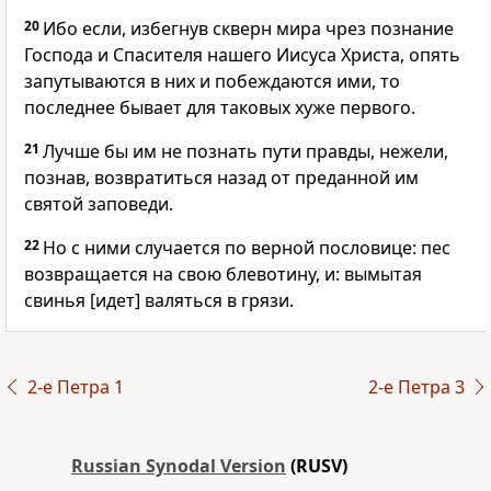
20
Ибо если, избегнув скверн мира чрез познание
Господа и Спасителя нашего Иисуса Христа, опять
запутываются в них и побеждаются ими, то
последнее бывает для таковых хуже первого.
21
Лучше бы им не познать пути правды, нежели,
познав, возвратиться назад от преданной им
святой заповеди.
22
Но с ними случается по верной пословице: пес
возвращается на свою блевотину, и: вымытая
свинья [идет] валяться в грязи.
2-e Петра 1
2-e Петра 3
Russian Synodal Version
(RUSV)