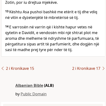
Zotin, por iu drejtua mjekëve.
13
Kështu Asa pushoi bashkë me etërit e tij dhe vdiq
në vitin e dyzetenjëtë të mbretërisë së tij.
14
E varrosën në varrin që i kishte hapur vetes në
qytetin e Davidit, e vendosën mbi një shtrat plot me
aroma dhe melheme të ndryshme të parfumuara, të
përgatitura sipas artit të parfumierit, dhe dogjën një
sasi të madhe prej tyre për nder të tij.
2 i Kronikave 15
2 i Kronikave 17
Albanian Bible
(ALB)
by
Public Domain