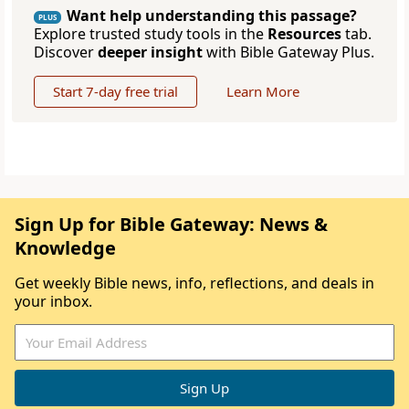
Want help understanding this passage?
PLUS
Explore trusted study tools in the
Resources
tab.
Discover
deeper insight
with Bible Gateway Plus.
Start 7-day free trial
Learn More
Sign Up for Bible Gateway: News &
Knowledge
Get weekly Bible news, info, reflections, and deals in
your inbox.