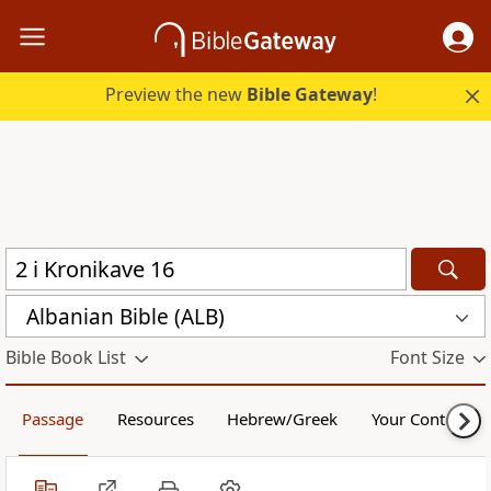
Preview the new
Bible Gateway
!
Albanian Bible (ALB)
Bible Book List
Font Size
Passage
Resources
Hebrew/Greek
Your Content