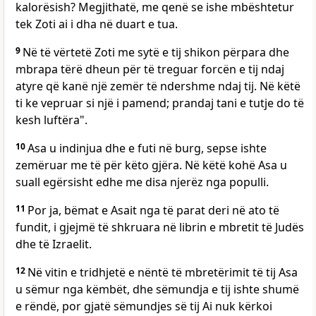
kalorësish? Megjithatë, me qenë se ishe mbështetur
tek Zoti ai i dha në duart e tua.
9
Në të vërtetë Zoti me sytë e tij shikon përpara dhe
mbrapa tërë dheun për të treguar forcën e tij ndaj
atyre që kanë një zemër të ndershme ndaj tij. Në këtë
ti ke vepruar si një i pamend; prandaj tani e tutje do të
kesh luftëra".
10
Asa u indinjua dhe e futi në burg, sepse ishte
zemëruar me të për këto gjëra. Në këtë kohë Asa u
suall egërsisht edhe me disa njerëz nga populli.
11
Por ja, bëmat e Asait nga të parat deri në ato të
fundit, i gjejmë të shkruara në librin e mbretit të Judës
dhe të Izraelit.
12
Në vitin e tridhjetë e nëntë të mbretërimit të tij Asa
u sëmur nga këmbët, dhe sëmundja e tij ishte shumë
e rëndë, por gjatë sëmundjes së tij Ai nuk kërkoi